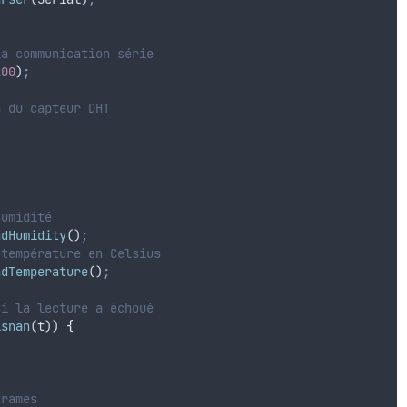
la communication série
200
)
;
n du capteur DHT
humidité
adHumidity
()
;
 température en Celsius
adTemperature
()
;
si la lecture a échoué
isnan
(
t
)) 
{
trames