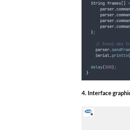
String
frames
[] 
      parser.comma
      parser.comma
      parser.comma
      parser.comma
}
;
// Envoi des t
parser
.
sendFra
Serial
.
println
delay
(
300
)
;
}
4. Interface graph