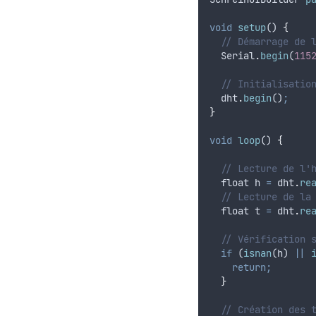
void
setup
() 
{
// Démarrage de 
Serial
.
begin
(
115
// Initialisatio
dht
.
begin
()
;
}
void
loop
() 
{
// Lecture de l'
float
h
=
dht
.
re
// Lecture de la
float
t
=
dht
.
re
// Vérification 
if
 (
isnan
(
h
) 
||
return;
}
// Création des 