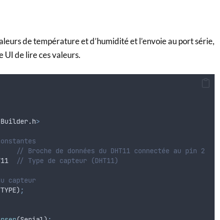
valeurs de température et d’humidité et l’envoie au port série,
 UI de lire ces valeurs.
IBuilder
.
h
>
constantes
// Broche de données du DHT11 connectée au pin 2
T11
// Type de capteur (DHT11)
du capteur
TTYPE
)
;
arser
(
Serial
)
;