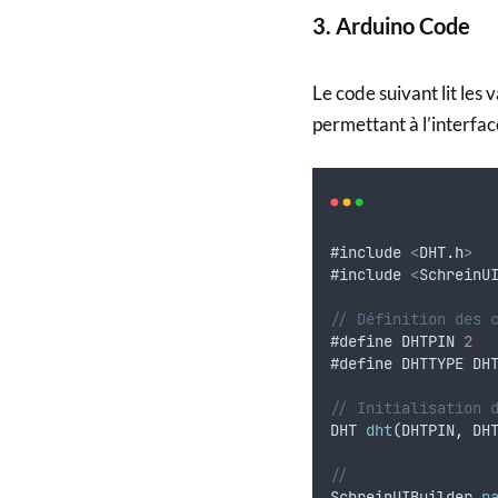
3. Arduino Code
Le code suivant lit les 
permettant à l’interface
#
include
<
DHT
.
h
>
#
include
<
SchreinU
// Définition des 
#
define
DHTPIN
2
#
define
DHTTYPE
DH
// Initialisation 
DHT
dht
(
DHTPIN
,
DH
//
SchreinUIBuilder
p