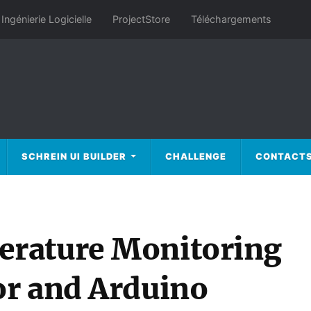
Ingénierie Logicielle
ProjectStore
Téléchargements
SCHREIN UI BUILDER
CHALLENGE
CONTACT
rature Monitoring
or and Arduino