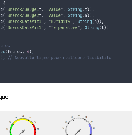
=
{
nd(
"
SnerckAGauge1
"
,
"
Value
"
,
String
(
t
)
)
,
nd(
"
SnerckAGauge2
"
,
"
Value
"
,
String
(
h
)
)
,
nd(
"
SnerckDataViz1
"
,
"
Humidity
"
,
String
(
h
)
)
,
nd(
"
SnerckDataViz1
"
,
"
Temperature
"
,
String
(
t
)
)
rames
mes
(
frames
,
4
)
;
()
;
// Nouvelle ligne pour meilleure lisibilité
ique