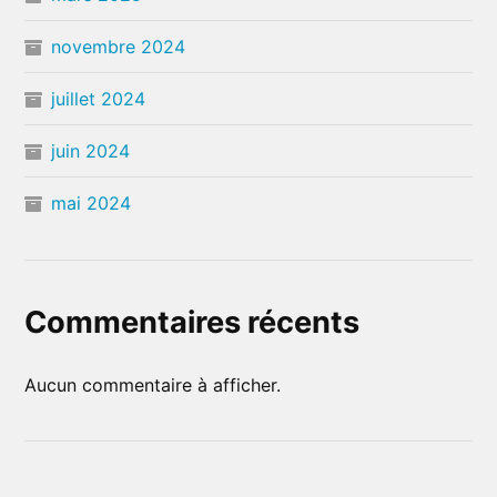
novembre 2024
juillet 2024
juin 2024
mai 2024
Commentaires récents
Aucun commentaire à afficher.