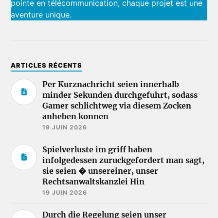
pointe en télécommunication, chaque projet est une
aventure unique.
ARTICLES RÉCENTS
Per Kurznachricht seien innerhalb
minder Sekunden durchgefuhrt, sodass
Gamer schlichtweg via diesem Zocken
anheben konnen
19 JUIN 2026
Spielverluste im griff haben
infolgedessen zuruckgefordert man sagt,
sie seien � unsereiner, unser
Rechtsanwaltskanzlei Hin
19 JUIN 2026
Durch die Regelung seien unser