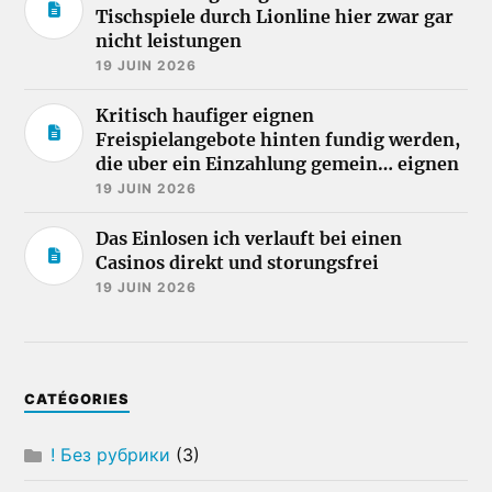
Tischspiele durch Lionline hier zwar gar
nicht leistungen
19 JUIN 2026
Kritisch haufiger eignen
Freispielangebote hinten fundig werden,
die uber ein Einzahlung gemein… eignen
19 JUIN 2026
Das Einlosen ich verlauft bei einen
Casinos direkt und storungsfrei
19 JUIN 2026
CATÉGORIES
! Без рубрики
(3)