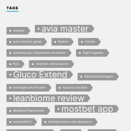
TAGS
avia master
Angular
avia masters game
Button
Casino
darmowe gry hazardowe owocowki
flight legends
fly2
freshbet online casino
Gluco Extend
GénérationdImages
IntelligenceArtificielle
kaszinó mostbet
leanbiome review
mostbet app
ModèlesPréentraînés
mostbetbd2
mostbet bonus bez depozytu