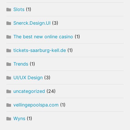
Slots
(1)
Snerck.Design.UI
(3)
The best new online casino
(1)
tickets-saarburg-kell.de
(1)
Trends
(1)
UI/UX Design
(3)
uncategorized
(24)
vellingepoolspa.com
(1)
Wyns
(1)