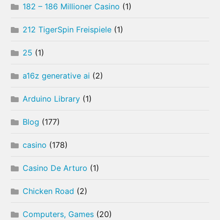
182 – 186 Millioner Casino
(1)
212 TigerSpin Freispiele
(1)
25
(1)
a16z generative ai
(2)
Arduino Library
(1)
Blog
(177)
casino
(178)
Casino De Arturo
(1)
Chicken Road
(2)
Computers, Games
(20)