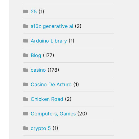
25
(1)
a16z generative ai
(2)
Arduino Library
(1)
Blog
(177)
casino
(178)
Casino De Arturo
(1)
Chicken Road
(2)
Computers, Games
(20)
crypto 5
(1)