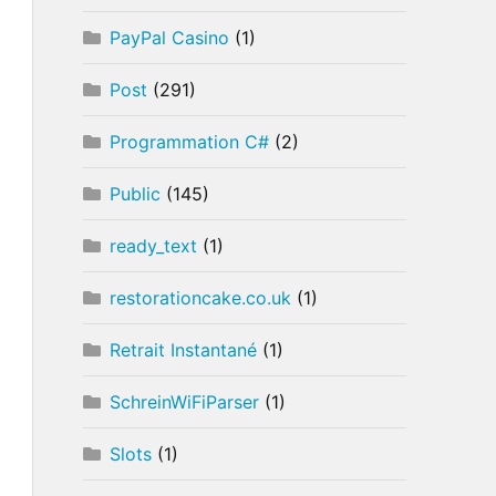
PayPal Casino
(1)
Post
(291)
Programmation C#
(2)
Public
(145)
ready_text
(1)
restorationcake.co.uk
(1)
Retrait Instantané
(1)
SchreinWiFiParser
(1)
Slots
(1)