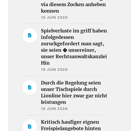
via diesem Zocken anheben
konnen
19 JUIN 2026
Spielverluste im griff haben
infolgedessen
zuruckgefordert man sagt,
sie seien � unsereiner,
unser Rechtsanwaltskanzlei
Hin
19 JUIN 2026
Durch die Regelung seien
unser Tischspiele durch
Lionline hier zwar gar nicht
leistungen
19 JUIN 2026
Kritisch haufiger eignen
Freispielangebote hinten