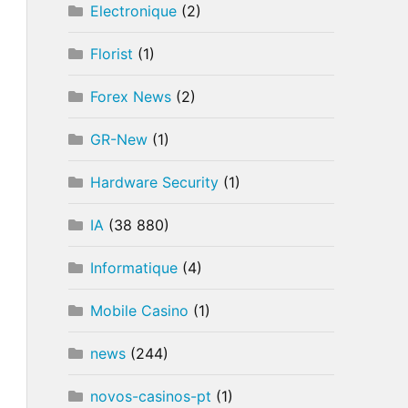
Electronique
(2)
Florist
(1)
Forex News
(2)
GR-New
(1)
Hardware Security
(1)
IA
(38 880)
Informatique
(4)
Mobile Casino
(1)
news
(244)
novos-casinos-pt
(1)