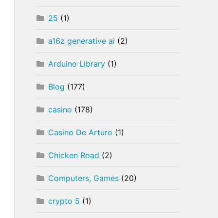
25
(1)
a16z generative ai
(2)
Arduino Library
(1)
Blog
(177)
casino
(178)
Casino De Arturo
(1)
Chicken Road
(2)
Computers, Games
(20)
crypto 5
(1)