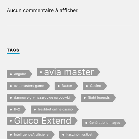
Aucun commentaire à afficher.
TAGS
avia master
Angular
avia masters game
Button
Casino
darmowe gry hazardowe owocowki
flight legends
fly2
freshbet online casino
Gluco Extend
GénérationdImages
IntelligenceArtificielle
kaszinó mostbet