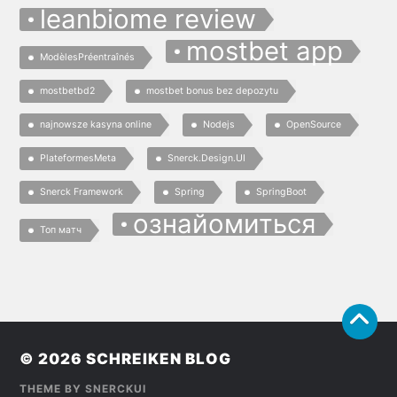
leanbiome review
mostbet app
ModèlesPréentraînés
mostbetbd2
mostbet bonus bez depozytu
najnowsze kasyna online
Nodejs
OpenSource
PlateformesMeta
Snerck.Design.UI
Snerck Framework
Spring
SpringBoot
ознайомиться
Топ матч
© 2026
SCHREIKEN BLOG
THEME BY
SNERCKUI