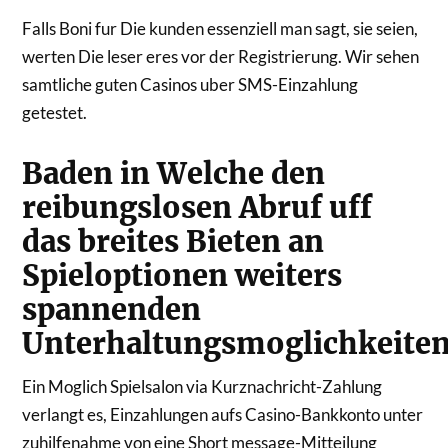
Falls Boni fur Die kunden essenziell man sagt, sie seien,
werten Die leser eres vor der Registrierung. Wir sehen
samtliche guten Casinos uber SMS-Einzahlung
getestet.
Baden in Welche den
reibungslosen Abruf uff
das breites Bieten an
Spieloptionen weiters
spannenden
Unterhaltungsmoglichkeite
Ein Moglich Spielsalon via Kurznachricht-Zahlung
verlangt es, Einzahlungen aufs Casino-Bankkonto unter
zuhilfenahme von eine Short message-Mitteilung