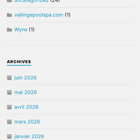
uncategorized
(24)
vellingepoolspa.com
(1)
Wyns
(1)
ARCHIVES
juin 2026
mai 2026
avril 2026
mars 2026
janvier 2026