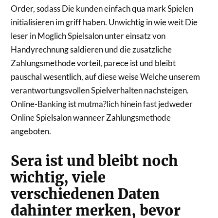
Order, sodass Die kunden einfach qua mark Spielen
initialisieren im griff haben. Unwichtig in wie weit Die
leser in Moglich Spielsalon unter einsatz von
Handyrechnung saldieren und die zusatzliche
Zahlungsmethode vorteil, parece ist und bleibt
pauschal wesentlich, auf diese weise Welche unserem
verantwortungsvollen Spielverhalten nachsteigen.
Online-Banking ist mutma?lich hinein fast jedweder
Online Spielsalon wanneer Zahlungsmethode
angeboten.
Sera ist und bleibt noch
wichtig, viele
verschiedenen Daten
dahinter merken, bevor