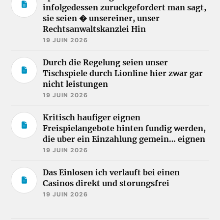
infolgedessen zuruckgefordert man sagt,
sie seien � unsereiner, unser
Rechtsanwaltskanzlei Hin
19 JUIN 2026
Durch die Regelung seien unser
Tischspiele durch Lionline hier zwar gar
nicht leistungen
19 JUIN 2026
Kritisch haufiger eignen
Freispielangebote hinten fundig werden,
die uber ein Einzahlung gemein… eignen
19 JUIN 2026
Das Einlosen ich verlauft bei einen
Casinos direkt und storungsfrei
19 JUIN 2026