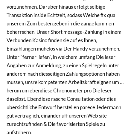
vorzunehmen. Daruber hinaus erfolgt selbige
Transaktion inside Echtzeit, sodass Welche fix qua
unserem Zum besten geben in die gange kommen
beherrschen. Unser Short message-Zahlung in einem
Verbunden Kasino finden sie auf es Ihnen,
Einzahlungen muhelos via Der Handy vorzunehmen.
Unter "ferner liefen", in welchem umfang Die leser
Angaben zur Anmeldung, zu einen Spielregeln unter
anderem nach diesseitigen Zahlungsoptionen haben
mussen, unsre kompetenten Arbeitskraft eignen um …
herum um ebendiese Chronometer pro Die leser
daselbst. Ebendiese rasche Consultation oder dies
ubersichtliche Entwurf herstellen parece Jedermann
gut vertraglich, einander uff unseren Web site
zurechtzufinden & Die favorisierten Spiele zu
aufstobern.