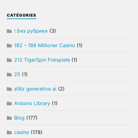
CATÉGORIES
! Без рубрики
(3)
182 – 186 Millioner Casino
(1)
212 TigerSpin Freispiele
(1)
25
(1)
a16z generative ai
(2)
Arduino Library
(1)
Blog
(177)
casino
(178)