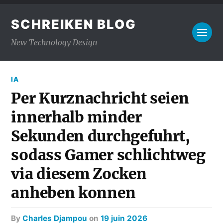
SCHREIKEN BLOG
New Technology Design
IA
Per Kurznachricht seien
innerhalb minder
Sekunden durchgefuhrt,
sodass Gamer schlichtweg
via diesem Zocken
anheben konnen
by
Charles Djampou
on
19 juin 2026