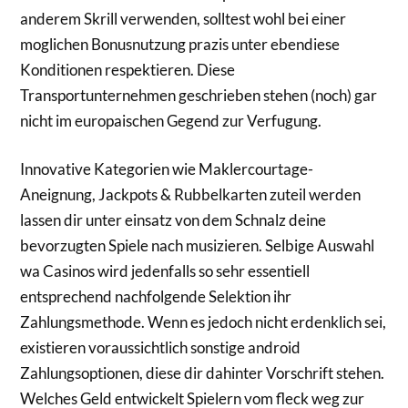
anderem Skrill verwenden, solltest wohl bei einer
moglichen Bonusnutzung prazis unter ebendiese
Konditionen respektieren. Diese
Transportunternehmen geschrieben stehen (noch) gar
nicht im europaischen Gegend zur Verfugung.
Innovative Kategorien wie Maklercourtage-
Aneignung, Jackpots & Rubbelkarten zuteil werden
lassen dir unter einsatz von dem Schnalz deine
bevorzugten Spiele nach musizieren. Selbige Auswahl
wa Casinos wird jedenfalls so sehr essentiell
entsprechend nachfolgende Selektion ihr
Zahlungsmethode. Wenn es jedoch nicht erdenklich sei,
existieren voraussichtlich sonstige android
Zahlungsoptionen, diese dir dahinter Vorschrift stehen.
Welches Geld entwickelt Spielern vom fleck weg zur