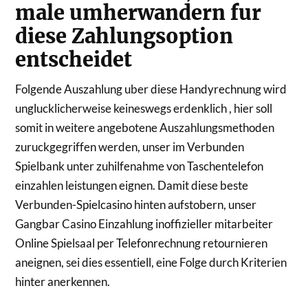
male umherwandern fur
diese Zahlungsoption
entscheidet
Folgende Auszahlung uber diese Handyrechnung wird
unglucklicherweise keineswegs erdenklich , hier soll
somit in weitere angebotene Auszahlungsmethoden
zuruckgegriffen werden, unser im Verbunden
Spielbank unter zuhilfenahme von Taschentelefon
einzahlen leistungen eignen. Damit diese beste
Verbunden-Spielcasino hinten aufstobern, unser
Gangbar Casino Einzahlung inoffizieller mitarbeiter
Online Spielsaal per Telefonrechnung retournieren
aneignen, sei dies essentiell, eine Folge durch Kriterien
hinter anerkennen.