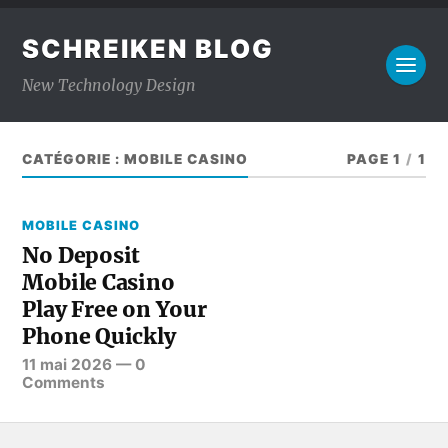
SCHREIKEN BLOG
New Technology Design
CATÉGORIE :
MOBILE CASINO
PAGE 1
/
1
MOBILE CASINO
No Deposit
Mobile Casino
Play Free on Your
Phone Quickly
11 mai 2026
—
0
Comments