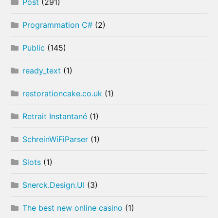
Post
(291)
Programmation C#
(2)
Public
(145)
ready_text
(1)
restorationcake.co.uk
(1)
Retrait Instantané
(1)
SchreinWiFiParser
(1)
Slots
(1)
Snerck.Design.UI
(3)
The best new online casino
(1)