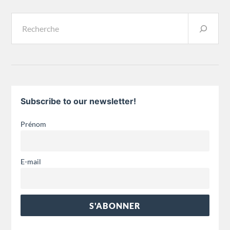
Subscribe to our newsletter!
Prénom
E-mail