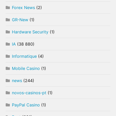
Forex News
(2)
GR-New
(1)
Hardware Security
(1)
IA
(38 880)
Informatique
(4)
Mobile Casino
(1)
news
(244)
novos-casinos-pt
(1)
PayPal Casino
(1)