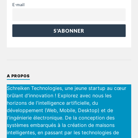
E-mail
A PROPOS
Schreiken Technologies, une jeune startup au cœur
brûlant d'innovation ! Explorez avec nous les
horizons de l'intelligence artificielle, du
développement (Web, Mobile, Desktop) et de
l'ingénierie électronique. De la conception des
systèmes embarqués à la création de maisons
intelligentes, en passant par les technologies de