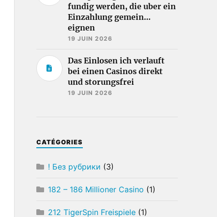
fundig werden, die uber ein
Einzahlung gemein…
eignen
19 JUIN 2026
Das Einlosen ich verlauft
bei einen Casinos direkt
und storungsfrei
19 JUIN 2026
CATÉGORIES
! Без рубрики
(3)
182 – 186 Millioner Casino
(1)
212 TigerSpin Freispiele
(1)