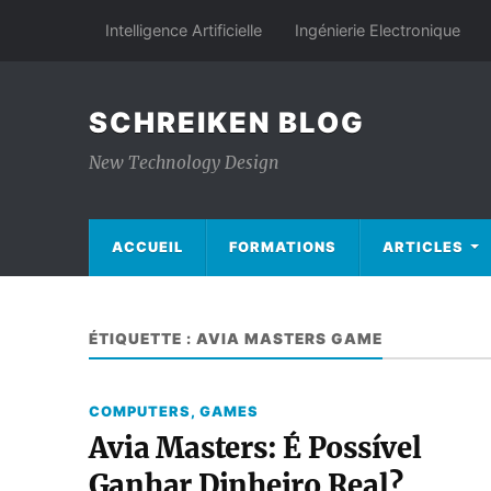
Intelligence Artificielle
Ingénierie Electronique
SCHREIKEN BLOG
New Technology Design
ACCUEIL
FORMATIONS
ARTICLES
ÉTIQUETTE :
AVIA MASTERS GAME
COMPUTERS, GAMES
Avia Masters: É Possível
Ganhar Dinheiro Real?