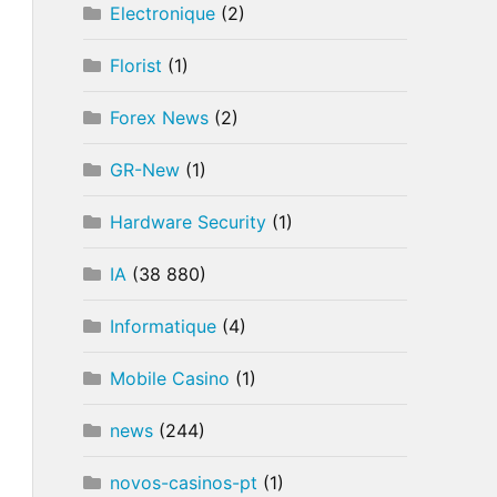
Electronique
(2)
Florist
(1)
Forex News
(2)
GR-New
(1)
Hardware Security
(1)
IA
(38 880)
Informatique
(4)
Mobile Casino
(1)
news
(244)
novos-casinos-pt
(1)