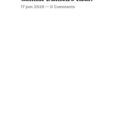
17 juin 2026
—
0 Comments