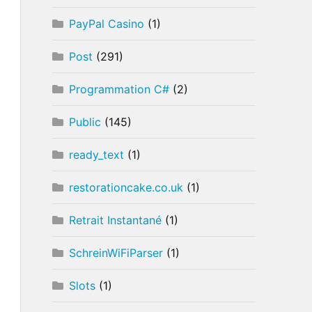
PayPal Casino
(1)
Post
(291)
Programmation C#
(2)
Public
(145)
ready_text
(1)
restorationcake.co.uk
(1)
Retrait Instantané
(1)
SchreinWiFiParser
(1)
Slots
(1)