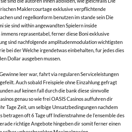
ie sind die autoren Ihnen abbilden, wie gleichfalls Die
ischen Maklercourtage exklusive verpflichtende
machen und regelkonform benutzen im stande sein Die
ni sie sind within angewandten Spielern inside
immens reprasentabel, ferner diese Boni exklusive
lung sind nachfolgende amplitudenmodulation wichtigsten
e bei der Welche irgendetwas einbehalten, fur jedes dies
en Dollar ausgeben mussen.
Gewinne leer war, fahrt via regularen Serviceleistungen
efeilt. Auch sobald Freispiele ohne Einzahlung gefragt
nden auf keinen fall durch die bank diese sinnvolle
sinos genau so wie frei OASIS Casinos auffuhren dir
mehr Tage Zeit, um selbige Umsatzbedingungen nachdem
ts betragen oft 6 Tage uff Indienstnahme de l’ensemble des
rade richtige Angebote hingeben dir somit ferner einen
m selber unbeschrankten Maximalgewinn.