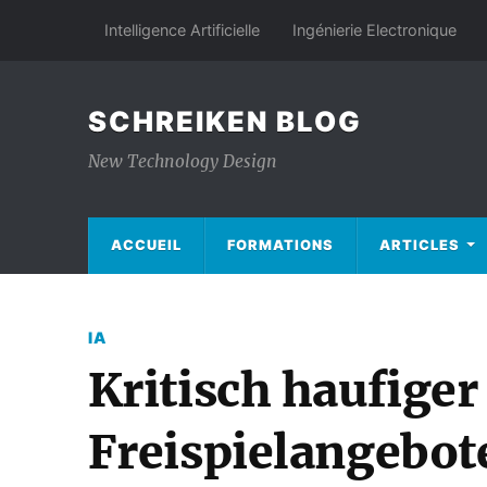
Intelligence Artificielle
Ingénierie Electronique
SCHREIKEN BLOG
New Technology Design
ACCUEIL
FORMATIONS
ARTICLES
IA
Kritisch haufiger
Freispielangebot