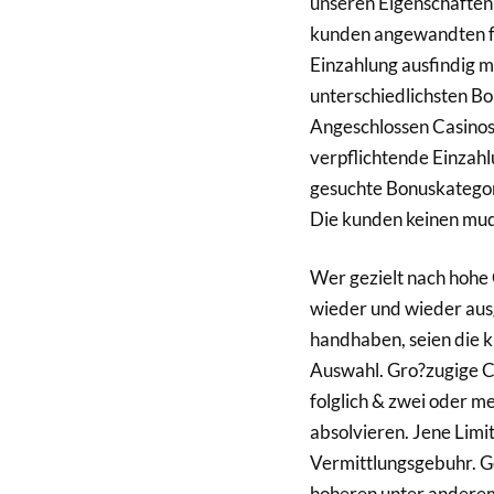
unseren Eigenschaften s
kunden angewandten fr
Einzahlung ausfindig 
unterschiedlichsten Bo
Angeschlossen Casinos 
verpflichtende Einzah
gesuchte Bonuskategori
Die kunden keinen mud
Wer gezielt nach hohe 
wieder und wieder ausg
handhaben, seien die ku
Auswahl. Gro?zugige Ca
folglich & zwei oder 
absolvieren. Jene Limi
Vermittlungsgebuhr. Ge
hoheren unter andere