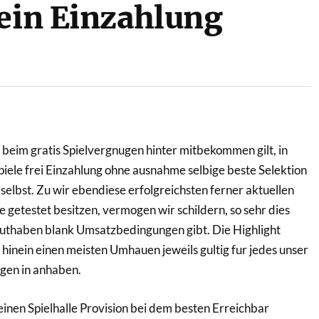
 ein Einzahlung
beim gratis Spielvergnugen hinter mitbekommen gilt, in
ele frei Einzahlung ohne ausnahme selbige beste Selektion
selbst. Zu wir ebendiese erfolgreichsten ferner aktuellen
ie getestet besitzen, vermogen wir schildern, so sehr dies
guthaben blank Umsatzbedingungen gibt. Die Highlight
bt hinein einen meisten Umhauen jeweils gultig fur jedes unser
gen in anhaben.
einen Spielhalle Provision bei dem besten Erreichbar