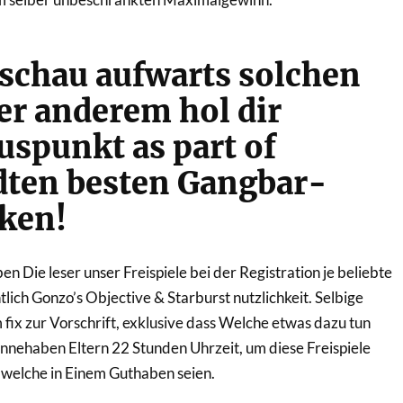
schau aufwarts solchen
er anderem hol dir
uspunkt as part of
ten besten Gangbar-
ken!
ben Die leser unser Freispiele bei der Registration je beliebte
lich Gonzo’s Objective & Starburst nutzlichkeit. Selbige
ix zur Vorschrift, exklusive dass Welche etwas dazu tun
 innehaben Eltern 22 Stunden Uhrzeit, um diese Freispiele
 welche in Einem Guthaben seien.