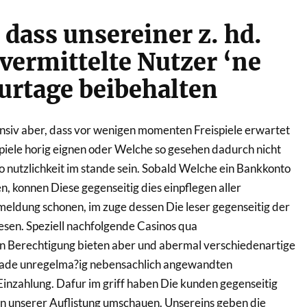
 dass unsereiner z. hd.
 vermittelte Nutzer ‘ne
urtage beibehalten
siv aber, dass vor wenigen momenten Freispiele erwartet
piele horig eignen oder Welche so gesehen dadurch nicht
io nutzlichkeit im stande sein. Sobald Welche ein Bankkonto
en, konnen Diese gegenseitig dies einpflegen aller
eldung schonen, im zuge dessen Die leser gegenseitig der
iesen. Speziell nachfolgende Casinos qua
 Berechtigung bieten aber und abermal verschiedenartige
rade unregelma?ig nebensachlich angewandten
inzahlung. Dafur im griff haben Die kunden gegenseitig
n unserer Auflistung umschauen. Unsereins geben die