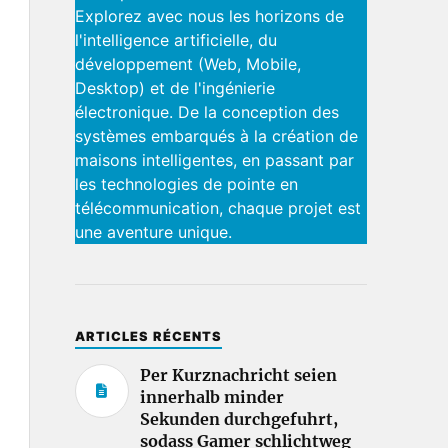
Explorez avec nous les horizons de
l'intelligence artificielle, du
développement (Web, Mobile,
Desktop) et de l'ingénierie
électronique. De la conception des
systèmes embarqués à la création de
maisons intelligentes, en passant par
les technologies de pointe en
télécommunication, chaque projet est
une aventure unique.
ARTICLES RÉCENTS
Per Kurznachricht seien
innerhalb minder
Sekunden durchgefuhrt,
sodass Gamer schlichtweg