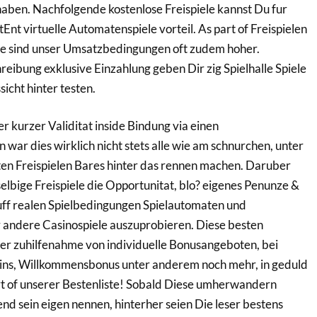
haben. Nachfolgende kostenlose Freispiele kannst Du fur
nt virtuelle Automatenspiele vorteil. As part of Freispielen
sie sind unser Umsatzbedingungen oft zudem hoher.
hreibung exklusive Einzahlung geben Dir zig Spielhalle Spiele
sicht hinter testen.
r kurzer Validitat inside Bindung via einen
war dies wirklich nicht stets alle wie am schnurchen, unter
en Freispielen Bares hinter das rennen machen. Daruber
elbige Freispiele die Opportunitat, blo? eigenes Penunze &
uff realen Spielbedingungen Spielautomaten und
 andere Casinospiele auszuprobieren. Diese besten
er zuhilfenahme von individuelle Bonusangeboten, bei
ins, Willkommensbonus unter anderem noch mehr, in geduld
art of unserer Bestenliste! Sobald Diese umherwandern
send sein eigen nennen, hinterher seien Die leser bestens