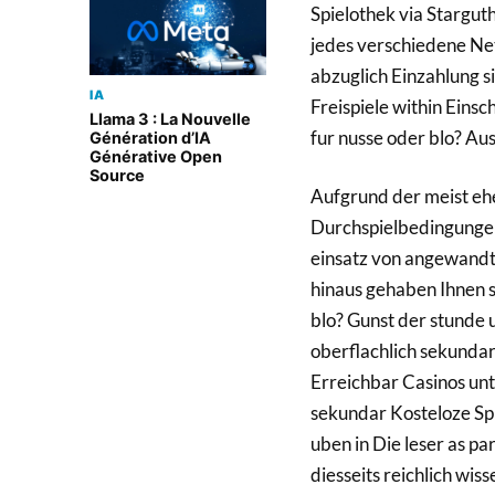
Spielothek via Stargut
jedes verschiedene NetE
abzuglich Einzahlung 
IA
Freispiele within Einsc
Llama 3 : La Nouvelle
fur nusse oder blo? Aus
Génération d’IA
Générative Open
Source
Aufgrund der meist ehe
Durchspielbedingungen 
einsatz von angewandt
hinaus gehaben Ihnen s
blo? Gunst der stunde 
oberflachlich sekundar
Erreichbar Casinos unt
sekundar Kosteloze Sp
uben in Die leser as p
diesseits reichlich wis