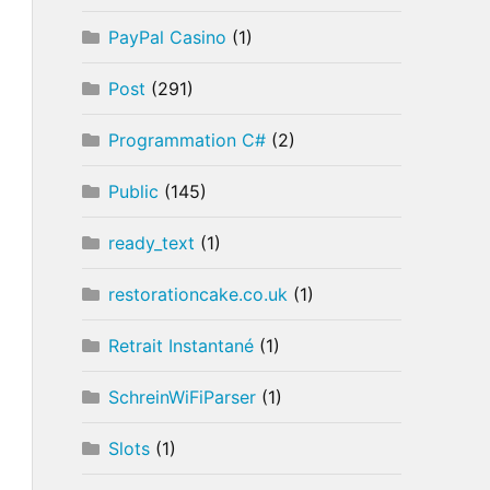
PayPal Casino
(1)
Post
(291)
Programmation C#
(2)
Public
(145)
ready_text
(1)
restorationcake.co.uk
(1)
Retrait Instantané
(1)
SchreinWiFiParser
(1)
Slots
(1)