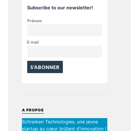
Subscribe to our newsletter!
Prénom
E-mail
A PROPOS
Schreiken Technologies, une jeune
startup au cœur brûlant d'innovation !