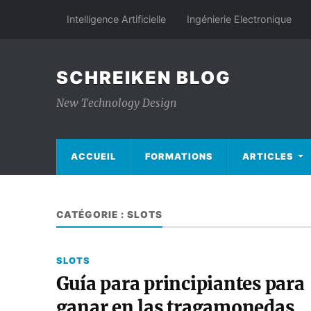
Intelligence Artificielle
Ingénierie Electronique
SCHREIKEN BLOG
New Technology Design
ACCUEIL
FORMATIONS
ARTICLES
CATÉGORIE :
SLOTS
SLOTS
Guía para principiantes para
ganar en las tragamonedas