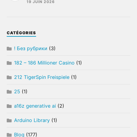
19 JUIN 2026
CATÉGORIES
! Без рубрики
(3)
182 – 186 Millioner Casino
(1)
212 TigerSpin Freispiele
(1)
25
(1)
a16z generative ai
(2)
Arduino Library
(1)
Blog
(177)