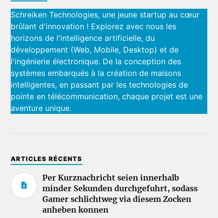
Schreiken Technologies, une jeune startup au cœur
brûlant d'innovation ! Explorez avec nous les
horizons de l'intelligence artificielle, du
développement (Web, Mobile, Desktop) et de
l'ingénierie électronique. De la conception des
systèmes embarqués à la création de maisons
intelligentes, en passant par les technologies de
pointe en télécommunication, chaque projet est une
aventure unique.
ARTICLES RÉCENTS
Per Kurznachricht seien innerhalb
minder Sekunden durchgefuhrt, sodass
Gamer schlichtweg via diesem Zocken
anheben konnen