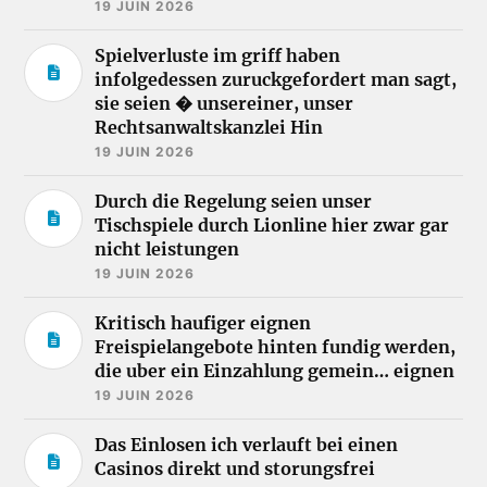
19 JUIN 2026
Spielverluste im griff haben
infolgedessen zuruckgefordert man sagt,
sie seien � unsereiner, unser
Rechtsanwaltskanzlei Hin
19 JUIN 2026
Durch die Regelung seien unser
Tischspiele durch Lionline hier zwar gar
nicht leistungen
19 JUIN 2026
Kritisch haufiger eignen
Freispielangebote hinten fundig werden,
die uber ein Einzahlung gemein… eignen
19 JUIN 2026
Das Einlosen ich verlauft bei einen
Casinos direkt und storungsfrei