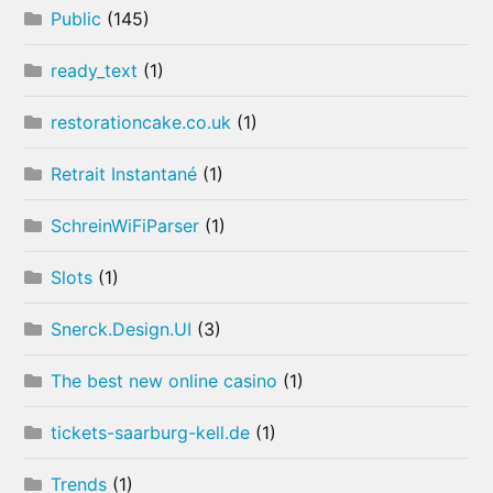
Public
(145)
ready_text
(1)
restorationcake.co.uk
(1)
Retrait Instantané
(1)
SchreinWiFiParser
(1)
Slots
(1)
Snerck.Design.UI
(3)
The best new online casino
(1)
tickets-saarburg-kell.de
(1)
Trends
(1)