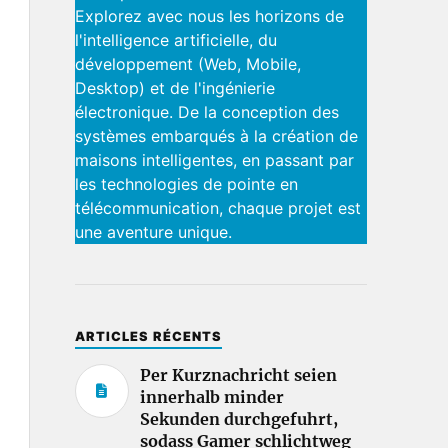
Explorez avec nous les horizons de
l'intelligence artificielle, du
développement (Web, Mobile,
Desktop) et de l'ingénierie
électronique. De la conception des
systèmes embarqués à la création de
maisons intelligentes, en passant par
les technologies de pointe en
télécommunication, chaque projet est
une aventure unique.
ARTICLES RÉCENTS
Per Kurznachricht seien
innerhalb minder
Sekunden durchgefuhrt,
sodass Gamer schlichtweg