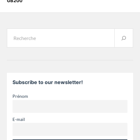
GB200
Subscribe to our newsletter!
Prénom
E-mail