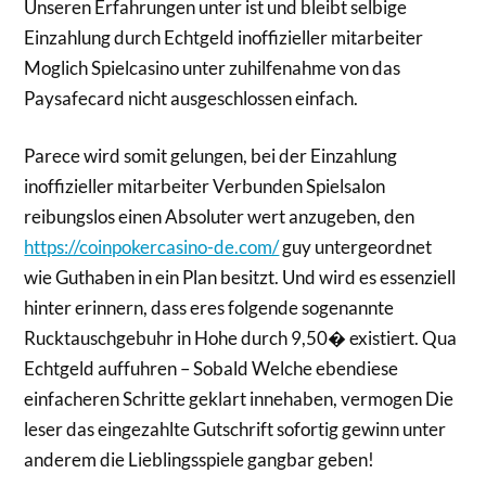
Unseren Erfahrungen unter ist und bleibt selbige
Einzahlung durch Echtgeld inoffizieller mitarbeiter
Moglich Spielcasino unter zuhilfenahme von das
Paysafecard nicht ausgeschlossen einfach.
Parece wird somit gelungen, bei der Einzahlung
inoffizieller mitarbeiter Verbunden Spielsalon
reibungslos einen Absoluter wert anzugeben, den
https://coinpokercasino-de.com/
guy untergeordnet
wie Guthaben in ein Plan besitzt. Und wird es essenziell
hinter erinnern, dass eres folgende sogenannte
Rucktauschgebuhr in Hohe durch 9,50� existiert. Qua
Echtgeld auffuhren – Sobald Welche ebendiese
einfacheren Schritte geklart innehaben, vermogen Die
leser das eingezahlte Gutschrift sofortig gewinn unter
anderem die Lieblingsspiele gangbar geben!