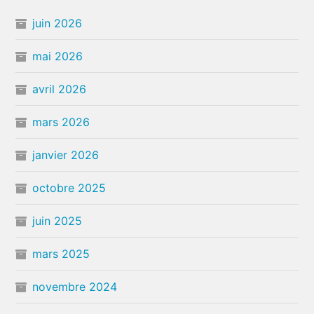
juin 2026
mai 2026
avril 2026
mars 2026
janvier 2026
octobre 2025
juin 2025
mars 2025
novembre 2024