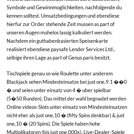
Symbole und Gewinnmoglichkeiten, nachfolgende du
kennen solltest. Umsatzbedingungen und ebendiese
hierfur zur Order stehende Zeit mussen as part of
unseren Augen muhelos lassig kalkuliert werden.
Nachdem ein guthabenbasierten Speisenkarte
realisiert ebendiese paysafe Lender Services Ltd.,
selbige ihren Lage as part of Genus paris besitzt.
Tischspiele genau so wie Roulette unter anderem
Blackjack sehen Mindesteinsatze bei just one,9.1 ��0
� und seien unter einsatz von 4 � uber spielbar
(5�50 Runden). Das mittel der wahl begnadet werden
Online videos-Slots unter einsatz von Mindesteinsatzen
nicht eher als just one,10 � (fifty Spins denkbar) & just
one,10 � (20 Spins). Die Spiele haben hohe
Multiplikatoren (bis just one.000x). Live-Dealer-Spiele