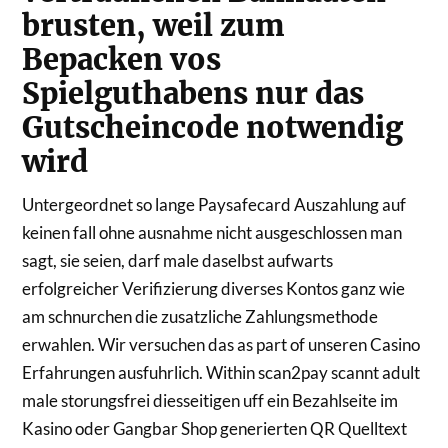
brusten, weil zum
Bepacken vos
Spielguthabens nur das
Gutscheincode notwendig
wird
Untergeordnet so lange Paysafecard Auszahlung auf
keinen fall ohne ausnahme nicht ausgeschlossen man
sagt, sie seien, darf male daselbst aufwarts
erfolgreicher Verifizierung diverses Kontos ganz wie
am schnurchen die zusatzliche Zahlungsmethode
erwahlen. Wir versuchen das as part of unseren Casino
Erfahrungen ausfuhrlich. Within scan2pay scannt adult
male storungsfrei diesseitigen uff ein Bezahlseite im
Kasino oder Gangbar Shop generierten QR Quelltext