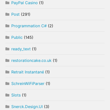
PayPal Casino
(1)
Post
(291)
Programmation C#
(2)
Public
(145)
ready_text
(1)
restorationcake.co.uk
(1)
Retrait Instantané
(1)
SchreinWiFiParser
(1)
Slots
(1)
Snerck.Design.UI
(3)