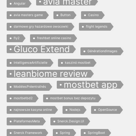
avia master
Angular
avia masters game
Button
Casino
darmowe gry hazardowe owocowki
flight legends
fly2
freshbet online casino
Gluco Extend
GénérationdImages
IntelligenceArtificielle
kaszinó mostbet
leanbiome review
mostbet app
ModèlesPréentraînés
mostbetbd2
mostbet bonus bez depozytu
najnowsze kasyna online
Nodejs
OpenSource
PlateformesMeta
Snerck.Design.UI
Snerck Framework
Spring
SpringBoot