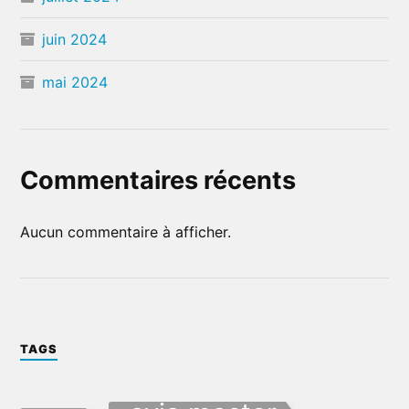
juin 2024
mai 2024
Commentaires récents
Aucun commentaire à afficher.
TAGS