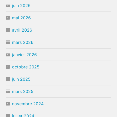
juin 2026
mai 2026
avril 2026
mars 2026
janvier 2026
octobre 2025
juin 2025
mars 2025
novembre 2024
juillet 2024