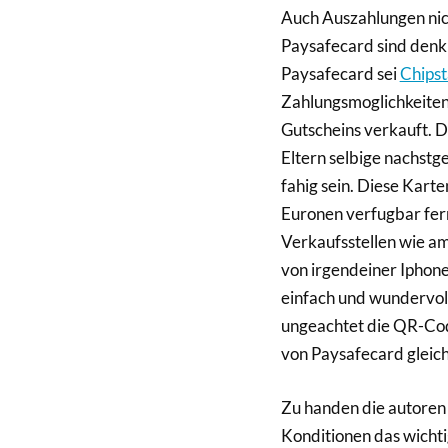
Auch Auszahlungen nic
Paysafecard sind den
Paysafecard sei
Chipst
Zahlungsmoglichkeiten 
Gutscheins verkauft. D
Eltern selbige nachstge
fahig sein. Diese Kart
Euronen verfugbar fern
Verkaufsstellen wie am
von irgendeiner Iphone
einfach und wundervol
ungeachtet die QR-Cod
von Paysafecard gleich
Zu handen die autoren
Konditionen das wichti