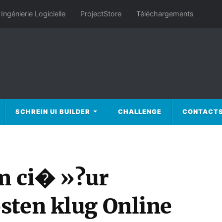
Ingénierie Logicielle
ProjectStore
Téléchargements
SCHREIN UI BUILDER
CHALLENGE
CONTACT
m ci� »?ur
sten klug Online