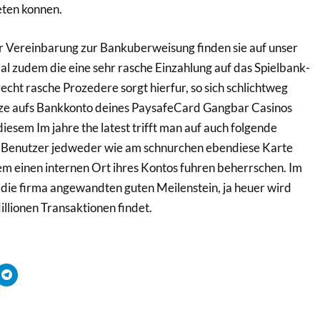
ten konnen.
ter Vereinbarung zur Bankuberweisung finden sie auf unser
al zudem die eine sehr rasche Einzahlung auf das Spielbank-
echt rasche Prozedere sorgt hierfur, so sich schlichtweg
nze aufs Bankkonto deines PaysafeCard Gangbar Casinos
 diesem Im jahre the latest trifft man auf auch folgende
e Benutzer jedweder wie am schnurchen ebendiese Karte
m einen internen Ort ihres Kontos fuhren beherrschen. Im
 die firma angewandten guten Meilenstein, ja heuer wird
illionen Transaktionen findet.
quez
Cliquez
r
pour
tager
partager
sur
ouvre
tsApp(ouvre
Telegram(ouvre
s
dans