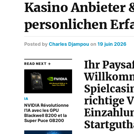
Kasino Anbieter 
personlichen Er
Posted
by
Charles Djampou
on
19 juin 2026
Ihr Paysa
READ NEXT →
Willkom
Spielcasi
richtige 
IA
NVIDIA Révolutionne
Einzahlun
l’IA avec les GPU
Blackwell B200 et la
Super Puce GB200
Startgut