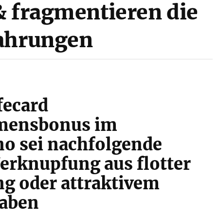
& fragmentieren die
fahrungen
fecard
mensbonus im
no sei nachfolgende
Verknupfung aus flotter
g oder attraktivem
haben