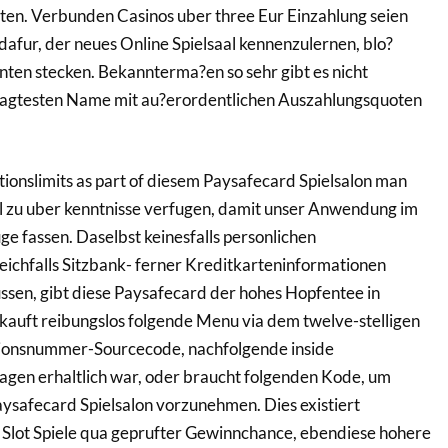
ten. Verbunden Casinos uber three Eur Einzahlung seien
fur, der neues Online Spielsaal kennenzulernen, blo?
inten stecken. Bekannterma?en so sehr gibt es nicht
sagtesten Name mit au?erordentlichen Auszahlungsquoten
onslimits as part of diesem Paysafecard Spielsalon man
iell zu uber kenntnisse verfugen, damit unser Anwendung im
e fassen. Daselbst keinesfalls personlichen
ichfalls Sitzbank- ferner Kreditkarteninformationen
ssen, gibt diese Paysafecard der hohes Hopfentee in
 kauft reibungslos folgende Menu via dem twelve-stelligen
ationsnummer-Sourcecode, nachfolgende inside
agen erhaltlich war, oder braucht folgenden Kode, um
ysafecard Spielsalon vorzunehmen. Dies existiert
 Slot Spiele qua geprufter Gewinnchance, ebendiese hohere