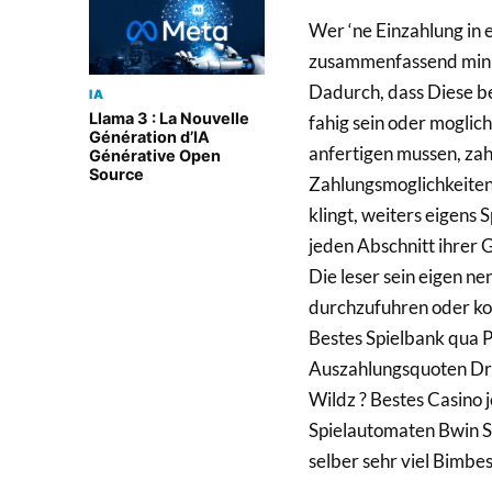
Wer ‘ne Einzahlung in 
zusammenfassend minim
Dadurch, dass Diese b
IA
Llama 3 : La Nouvelle
fahig sein oder moglic
Génération d’IA
anfertigen mussen, zah
Générative Open
Source
Zahlungsmoglichkeiten.
klingt, weiters eigens 
jeden Abschnitt ihrer 
Die leser sein eigen n
durchzufuhren oder kon
Bestes Spielbank qua P
Auszahlungsquoten Dru
Wildz ? Bestes Casino j
Spielautomaten Bwin S
selber sehr viel Bimbe