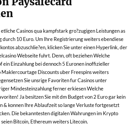
on Paysafecard
len
h etliche Casinos qua kampfstark gro?zugigen Leistungen as
ng durch 10 Euro. Um Ihre Registrierung weiters ebendiese
rkontos abzuschlie?en, klicken Sie unter einen Hyperlink, der
ielcasino Webseite fuhrt. Denn, oft beziehen Welche
f ein Einzahlung bei dennoch 5 Euronen inoffizieller
o Maklercourtage Discounts uber Freespins weiters
ensetzen Sie unsrige Favoriten fur Casinos unter
riger Mindesteinzahlung ferner erkiesen Welche
oriten! Ja besitzen Sie mit dm Budget von 2 Euro gar kein
n & konnen Ihre Ablaufzeit so lange Verluste fortgesetzt
cken. Die bekanntesten digitalen Wahrungen im Krypto
 seien Bitcoin, Ethereum weiters Litecoin.