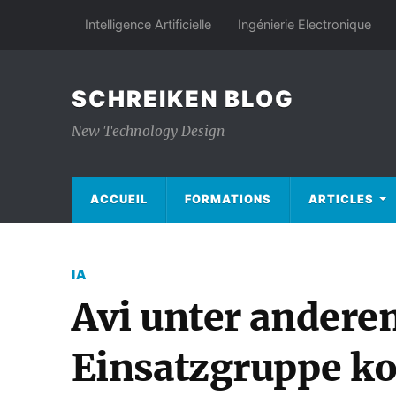
Intelligence Artificielle
Ingénierie Electronique
SCHREIKEN BLOG
New Technology Design
ACCUEIL
FORMATIONS
ARTICLES
IA
Avi unter andere
Einsatzgruppe ko