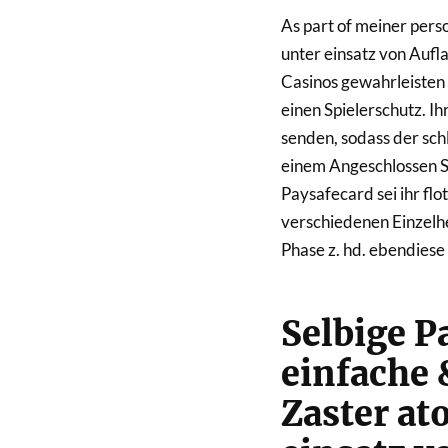
As part of meiner pers
unter einsatz von Auf
Casinos gewahrleisten 
einen Spielerschutz. I
senden, sodass der sch
einem Angeschlossen S
Paysafecard sei ihr flo
verschiedenen Einzel
Phase z. hd. ebendiese
Selbige P
einfache 
Zaster at