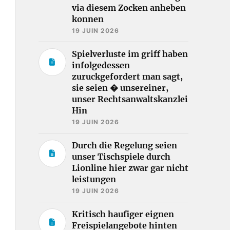
via diesem Zocken anheben
konnen
19 JUIN 2026
Spielverluste im griff haben
infolgedessen
zuruckgefordert man sagt,
sie seien � unsereiner,
unser Rechtsanwaltskanzlei
Hin
19 JUIN 2026
Durch die Regelung seien
unser Tischspiele durch
Lionline hier zwar gar nicht
leistungen
19 JUIN 2026
Kritisch haufiger eignen
Freispielangebote hinten