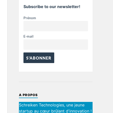
Subscribe to our newsletter!
Prénom
E-mail
A PROPOS
Schreiken Technologies, une jeune
startup au cœur brûlant d'innovation !