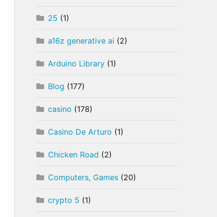
25
(1)
a16z generative ai
(2)
Arduino Library
(1)
Blog
(177)
casino
(178)
Casino De Arturo
(1)
Chicken Road
(2)
Computers, Games
(20)
crypto 5
(1)