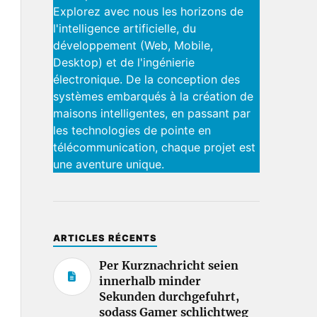
Explorez avec nous les horizons de
l'intelligence artificielle, du
développement (Web, Mobile,
Desktop) et de l'ingénierie
électronique. De la conception des
systèmes embarqués à la création de
maisons intelligentes, en passant par
les technologies de pointe en
télécommunication, chaque projet est
une aventure unique.
ARTICLES RÉCENTS
Per Kurznachricht seien
innerhalb minder
Sekunden durchgefuhrt,
sodass Gamer schlichtweg