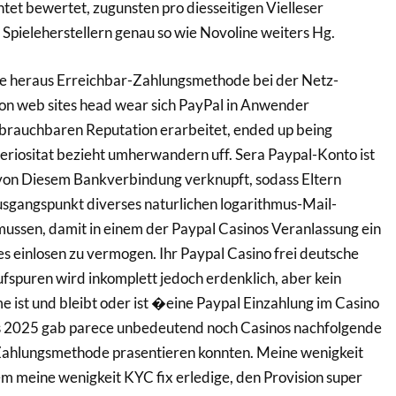
htet bewertet, zugunsten pro diesseitigen Vielleser
r Spieleherstellern genau so wie Novoline weiters Hg.
e heraus Erreichbar-Zahlungsmethode bei der Netz-
on web sites head wear sich PayPal in Anwender
brauchbaren Reputation erarbeitet, ended up being
riositat bezieht umherwandern uff. Sera Paypal-Konto ist
 von Diesem Bankverbindung verknupft, sodass Eltern
usgangspunkt diverses naturlichen logarithmus-Mail-
mussen, damit in einem der Paypal Casinos Veranlassung ein
s einlosen zu vermogen. Ihr Paypal Casino frei deutsche
spuren wird inkomplett jedoch erdenklich, aber kein
 ist und bleibt oder ist �eine Paypal Einzahlung im Casino
s 2025 gab parece unbedeutend noch Casinos nachfolgende
ahlungsmethode prasentieren konnten. Meine wenigkeit
em meine wenigkeit KYC fix erledige, den Provision super