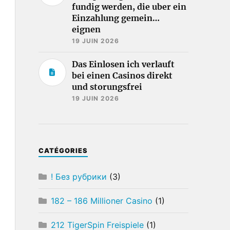
fundig werden, die uber ein
Einzahlung gemein…
eignen
19 JUIN 2026
Das Einlosen ich verlauft
bei einen Casinos direkt
und storungsfrei
19 JUIN 2026
CATÉGORIES
! Без рубрики
(3)
182 – 186 Millioner Casino
(1)
212 TigerSpin Freispiele
(1)