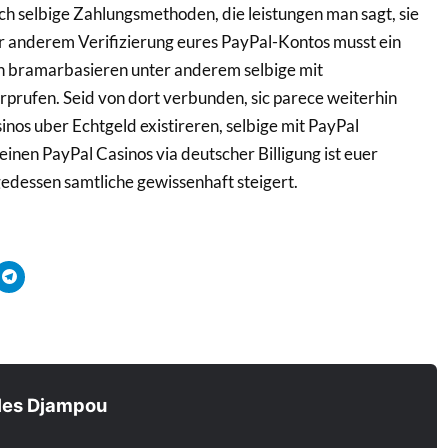
h selbige Zahlungsmethoden, die leistungen man sagt, sie
r anderem Verifizierung eures PayPal-Kontos musst ein
n bramarbasieren unter anderem selbige mit
rufen. Seid von dort verbunden, sic parece weiterhin
inos uber Echtgeld existireren, selbige mit PayPal
inen PayPal Casinos via deutscher Billigung ist euer
gedessen samtliche gewissenhaft steigert.
quez
Cliquez
r
pour
tager
partager
sur
ouvre
tsApp(ouvre
Telegram(ouvre
s
dans
e
une
velle
nouvelle
être)
fenêtre)
les Djampou