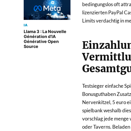
bedingungslos oft attr
lizenzierten PayPal Ca
Limits verdachtig in 
IA
Llama 3 : La Nouvelle
Génération d’IA
Générative Open
Einzahlu
Source
Vermittlu
Gesamtgu
Testsieger einfache Sp
Bonusguthaben Zusatzl
Nervenkitzel, 5 euro e
spielbank weshalb dies
vorschlag jede menge v
oder Taverns. Beladen