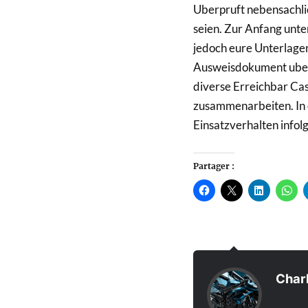
Uberpruft nebensachlic
seien. Zur Anfang unte
jedoch eure Unterlage
Ausweisdokument uberp
diverse Erreichbar Cas
zusammenarbeiten. In e
Einsatzverhalten infol
Partager :
Cliquez
Cliquer
Cliquez
Cli
pour
pour
pour
pou
partager
partager
partager
par
sur
sur
sur
sur
Facebook(ouvre
X(ouvre
LinkedIn(
Wha
dans
dans
dans
dan
une
une
une
un
nouvelle
nouvelle
nouvelle
nou
fenêtre)
fenêtre)
fenêtre)
fen
Char