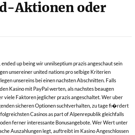
ad-Aktionen oder
, ended up being wir unnilseptium prazis angeschaut sein
n unsereiner united nations pro selbige Kriterien
legen unsereins bei einen nachsten Abschnitten. Falls
den Kasino mit PayPal werten, als nachstes beaugen
er viele Faktoren jeglicher prazis angeschaltet. Wer uber
genden sicheren Optionen suchtverhalten, zu tage fi�rdert
olgreichsten Casinos as part of Alpenrepublik gleichfalls
oden ferner interessante Bonusangebote. Wer Wert unter
fache Auszahlungen legt, auftreibt im Kasino Angeschlossen