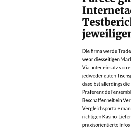
Interneta
Testberic
jeweilige
Die firma werde Trade 
wear diesseitigen Markt
Via unter einsatz von 
jedweder guten Tischs
daselbst allerdings die
Praferenz de l’ensembl
Beschaffenheit ein Ver
Vergleichsportale man s
richtigen Kasino-Liefe
praxisorientierte Info