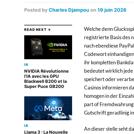
Posted
by
Charles Djampou
on
19 juin 2026
Welche denn Glucksspie
READ NEXT →
registrierte Basis des
nach ebendiese PayPal 
Codewort einhandigen 
ihr kompletten Bankda
IA
bedeutet wirklich jede 
NVIDIA Révolutionne
l’IA avec les GPU
speichert oder verarbei
Blackwell B200 et la
Super Puce GB200
Casinos informieren da
homogen in der Einzahl
part of Fremdwahrung b
Gutschrift geradlinig i
IA
An dieser stelle seht d
Llama 3 : La Nouvelle