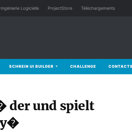
Ingénierie Logicielle
ProjectStore
Téléchargements
SCHREIN UI BUILDER
CHALLENGE
CONTACT
 der und spielt
fty�