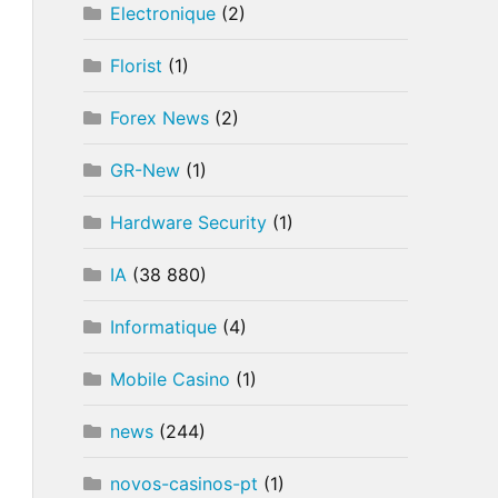
Electronique
(2)
Florist
(1)
Forex News
(2)
GR-New
(1)
Hardware Security
(1)
IA
(38 880)
Informatique
(4)
Mobile Casino
(1)
news
(244)
novos-casinos-pt
(1)