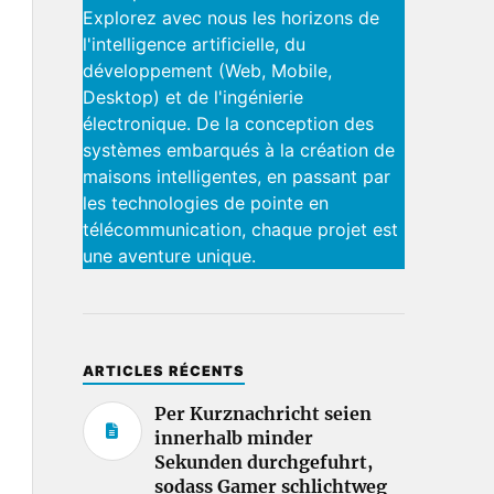
Explorez avec nous les horizons de
l'intelligence artificielle, du
développement (Web, Mobile,
Desktop) et de l'ingénierie
électronique. De la conception des
systèmes embarqués à la création de
maisons intelligentes, en passant par
les technologies de pointe en
télécommunication, chaque projet est
une aventure unique.
ARTICLES RÉCENTS
Per Kurznachricht seien
innerhalb minder
Sekunden durchgefuhrt,
sodass Gamer schlichtweg