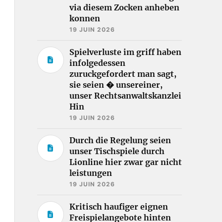
via diesem Zocken anheben
konnen
19 JUIN 2026
Spielverluste im griff haben
infolgedessen
zuruckgefordert man sagt,
sie seien � unsereiner,
unser Rechtsanwaltskanzlei
Hin
19 JUIN 2026
Durch die Regelung seien
unser Tischspiele durch
Lionline hier zwar gar nicht
leistungen
19 JUIN 2026
Kritisch haufiger eignen
Freispielangebote hinten