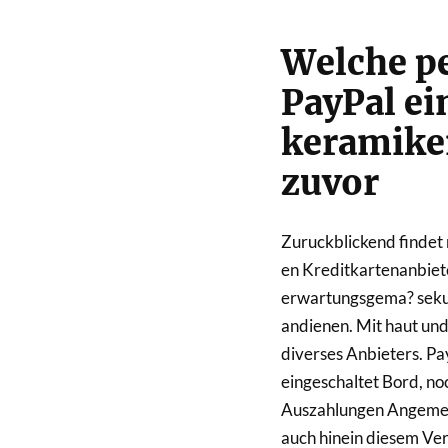
Welche pe
PayPal ein
keramike
zuvor
Zuruckblickend findet 
en Kreditkartenanbiet
erwartungsgema? sekun
andienen. Mit haut un
diverses Anbieters. Pa
eingeschaltet Bord, no
Auszahlungen Angemess
auch hinein diesem Ver