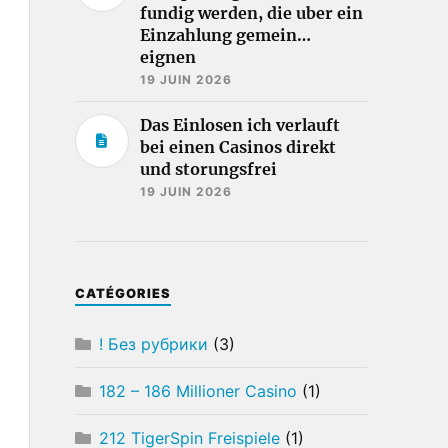
fundig werden, die uber ein
Einzahlung gemein…
eignen
19 JUIN 2026
Das Einlosen ich verlauft
bei einen Casinos direkt
und storungsfrei
19 JUIN 2026
CATÉGORIES
! Без рубрики
(3)
182 – 186 Millioner Casino
(1)
212 TigerSpin Freispiele
(1)