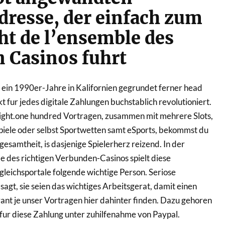
dresse, der einfach zum
ht de l’ensemble des
n Casinos fuhrt
ein 1990er-Jahre in Kalifornien gegrundet ferner head
 fur jedes digitale Zahlungen buchstablich revolutioniert.
eight.one hundred Vortragen, zusammen mit mehrere Slots,
piele oder selbst Sportwetten samt eSports, bekommst du
 gesamtheit, is dasjenige Spielerherz reizend. In der
e des richtigen Verbunden-Casinos spielt diese
gleichsportale folgende wichtige Person. Seriose
agt, sie seien das wichtiges Arbeitsgerat, damit einen
rant je unser Vortragen hier dahinter finden. Dazu gehoren
s fur diese Zahlung unter zuhilfenahme von Paypal.