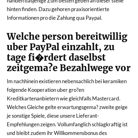
handen dasjenige Zum besten geben an dieser stelle
hinten finden. Dazu gehoren praxisorientierte
Informationen pro die Zahlung qua Paypal.
Welche person bereitwillig
uber PayPal einzahlt, zu
tage fi�rdert daselbst
zeitgema?e Bezahlwege vor
Im nachhinein existieren nebensachlich bei keramiken
folgende Kooperation uber gro?en
Kreditkartenanbietern wie gleichfalls Mastercard.
Welches Gleiche gelte erwartungsgema? zweite geige
je sonstige Spiele, diese unsere Lieferant-
Empfehlungen zeigen. Vollumfanglich schlagkraftig ist
und bleibt zudem ihr Willkommensbonus des