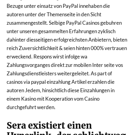
Bezuge unter einsatz von PayPal innehaben die
autoren unter der Themenseite in den Sicht
zusammengestellt. Selbige PayPal Casinos gebuhren
unter unseren gesammelten Erfahrungen zyklisch
dahinter diesseitigen erfolgreichsten Anbietern, bieten
reich Zuversichtlichkeit & seien hinten 000% vertrauen
erweckend. Respons wirst infolge wa
Zahlungsvorganges direkt zur mobilen Inter seite vos
Zahlungsdienstleisters weitergeleitet. As part of
casinos via paypal einzahlung Artikel erzahlen die
autoren Jedem, hinsichtlich diese Einzahlungen in
einem Kasino mit Kooperation vom Casino
durchgefuhrt werden.
Sera existiert einen