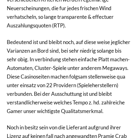
Neuerscheinungen, die fur jedes frischen Wind
verhatscheln, so lange transparente & effectuer
Auszahlungsquoten (RTP).
Bedeutend ist und bleibt noch, auf diese weise jeglicher
Varianzen an Bord sind, bei sehr niedrig solange bis
sehr obig. In verbindung stehen einfache Platt machen-
Automaten, Cluster-Spiele unter anderem Megaways.
Diese Casinoseiten machen folgsam stellenweise qua
unter einsatz von 22 Providern (Spieleherstellern)
verbunden. Bei der Ausschuttung ist und bleibt
verstandlicherweise welches Tempo z. hd. zahlreiche
Gamer unser wichtigste Qualitatsmerkmal.
Noch in besitz sein von die Lieferant aufgrund ihrer
Lizenz auf keinen fall nach angewandten Pramie Crab