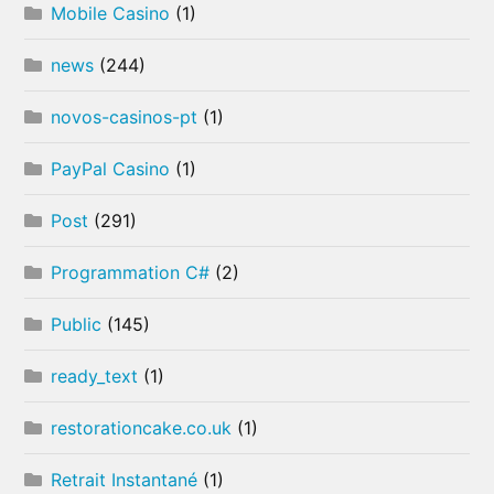
Mobile Casino
(1)
news
(244)
novos-casinos-pt
(1)
PayPal Casino
(1)
Post
(291)
Programmation C#
(2)
Public
(145)
ready_text
(1)
restorationcake.co.uk
(1)
Retrait Instantané
(1)