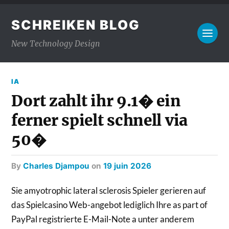
SCHREIKEN BLOG
New Technology Design
IA
Dort zahlt ihr 9.1� ein
ferner spielt schnell via
50�
by
Charles Djampou
on
19 juin 2026
Sie amyotrophic lateral sclerosis Spieler gerieren auf
das Spielcasino Web-angebot lediglich Ihre as part of
PayPal registrierte E-Mail-Note a unter anderem