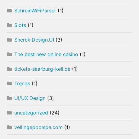
SchreinWiFiParser
(1)
Slots
(1)
Snerck.Design.UI
(3)
The best new online casino
(1)
tickets-saarburg-kell.de
(1)
Trends
(1)
UI/UX Design
(3)
uncategorized
(24)
vellingepoolspa.com
(1)