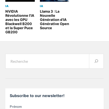
IA
IA
NVIDIA
Llama 3 : La
Révolutionne l’IA
Nouvelle
avec les GPU
Génération d’IA
Blackwell B200
Générative Open
et la Super Puce
Source
GB200
Subscribe to our newsletter!
Prénom