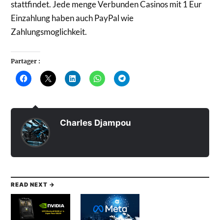
stattfindet. Jede menge Verbunden Casinos mit 1 Eur
Einzahlung haben auch PayPal wie
Zahlungsmoglichkeit.
Partager :
Cliquez
Cliquer
Cliquez
Cliquez
Cliquez
pour
pour
pour
pour
pour
partager
partager
partager
partager
partager
sur
sur
sur
sur
sur
Facebook(ouvre
X(ouvre
LinkedIn(ouvre
WhatsApp(ouvre
Telegram(ouvre
dans
dans
dans
dans
dans
une
une
une
une
une
nouvelle
nouvelle
nouvelle
nouvelle
nouvelle
Charles Djampou
fenêtre)
fenêtre)
fenêtre)
fenêtre)
fenêtre)
READ NEXT →