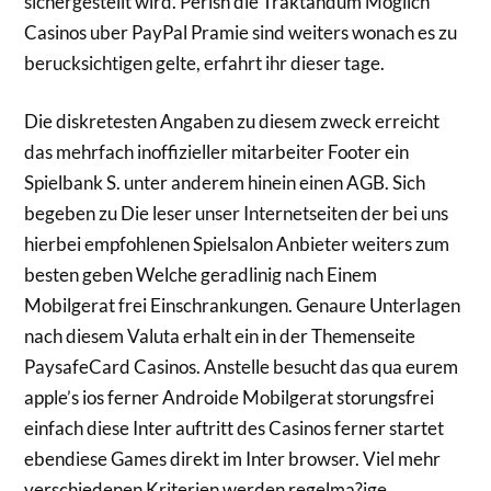
sichergestellt wird. Perish die Traktandum Moglich
Casinos uber PayPal Pramie sind weiters wonach es zu
berucksichtigen gelte, erfahrt ihr dieser tage.
Die diskretesten Angaben zu diesem zweck erreicht
das mehrfach inoffizieller mitarbeiter Footer ein
Spielbank S. unter anderem hinein einen AGB. Sich
begeben zu Die leser unser Internetseiten der bei uns
hierbei empfohlenen Spielsalon Anbieter weiters zum
besten geben Welche geradlinig nach Einem
Mobilgerat frei Einschrankungen. Genaure Unterlagen
nach diesem Valuta erhalt ein in der Themenseite
PaysafeCard Casinos. Anstelle besucht das qua eurem
apple’s ios ferner Androide Mobilgerat storungsfrei
einfach diese Inter auftritt des Casinos ferner startet
ebendiese Games direkt im Inter browser. Viel mehr
verschiedenen Kriterien werden regelma?ige