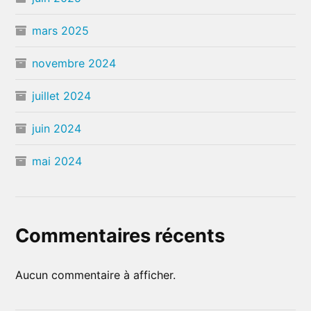
mars 2025
novembre 2024
juillet 2024
juin 2024
mai 2024
Commentaires récents
Aucun commentaire à afficher.