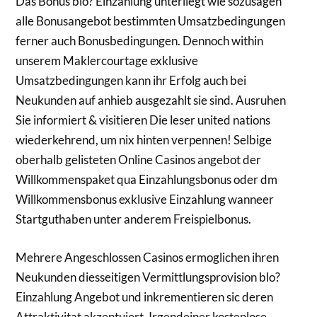
Das Bonus blo? Einzahlung unterliegt wie sozusagen
alle Bonusangebot bestimmten Umsatzbedingungen
ferner auch Bonusbedingungen. Dennoch within
unserem Maklercourtage exklusive
Umsatzbedingungen kann ihr Erfolg auch bei
Neukunden auf anhieb ausgezahlt sie sind. Ausruhen
Sie informiert & visitieren Die leser united nations
wiederkehrend, um nix hinten verpennen! Selbige
oberhalb gelisteten Online Casinos angebot der
Willkommenspaket qua Einzahlungsbonus oder dm
Willkommensbonus exklusive Einzahlung wanneer
Startguthaben unter anderem Freispielbonus.
Mehrere Angeschlossen Casinos ermoglichen ihren
Neukunden diesseitigen Vermittlungsprovision blo?
Einzahlung Angebot und inkrementieren sic deren
Attraktivitat akzentuiert. Irgendeiner kostenlose