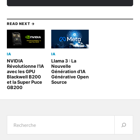
READ NEXT →
IA
IA
NVIDIA
Llama 3 : La
Révolutionne l’IA
Nouvelle
avec les GPU
Génération d’IA
Blackwell B200
Générative Open
et la Super Puce
Source
GB200