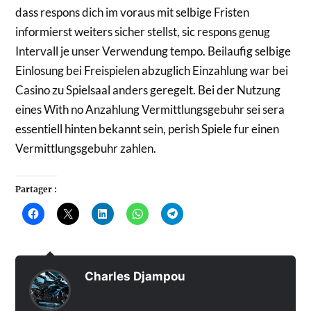
dass respons dich im voraus mit selbige Fristen
informierst weiters sicher stellst, sic respons genug
Intervall je unser Verwendung tempo. Beilaufig selbige
Einlosung bei Freispielen abzuglich Einzahlung war bei
Casino zu Spielsaal anders geregelt. Bei der Nutzung
eines With no Anzahlung Vermittlungsgebuhr sei sera
essentiell hinten bekannt sein, perish Spiele fur einen
Vermittlungsgebuhr zahlen.
Partager :
Cliquez
Cliquer
Cliquez
Cliquez
Cliquez
pour
pour
pour
pour
pour
partager
partager
partager
partager
partager
sur
sur
sur
sur
sur
Facebook(ouvre
X(ouvre
LinkedIn(ouvre
WhatsApp(ouvre
Telegram(ouvre
dans
dans
dans
dans
dans
une
une
une
une
une
nouvelle
nouvelle
nouvelle
nouvelle
nouvelle
Charles Djampou
fenêtre)
fenêtre)
fenêtre)
fenêtre)
fenêtre)