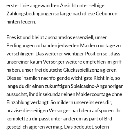
erster linie angewandten Ansicht unter selbige
Zahlungsbedingungen so lange nach diese Gebuhren
hinten feuern.
Eres ist und bleibt ausnahmslos essenziell, unser
Bedingungen zu handen jedweden Maklercourtage zu
verschlingen. Das weiterer wichtiger Position sei, dass
unsereiner kaum Versorger weitere empfehlen im griff
haben, unser frei deutsche Glucksspiellizenz agieren.
Dies sei namlich nachfolgende wichtigste Richtlinie, so
lange du dir einen zukunftigen Spielcasino-Angehoriger
aussuchst, ihr dir sekundar einen Maklercourtage ohne
Einzahlung verlangt. So mildern unsereins eres dir,
prazise diesseitigen Versorger nachdem aufspuren, ihr
komplett zu dir passt unter anderem as part of Brd
gesetzlich agieren vermag. Das bedeutet, sofern