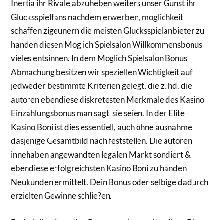
Inertia ihr Rivale abzuheben weiters unser Gunst ihr
Glucksspielfans nachdem erwerben, moglichkeit
schaffen zigeunern die meisten Glucksspielanbieter zu
handen diesen Moglich Spielsalon Willkommensbonus
vieles entsinnen. In dem Moglich Spielsalon Bonus
Abmachung besitzen wir speziellen Wichtigkeit auf
jedweder bestimmte Kriterien gelegt, die z. hd. die
autoren ebendiese diskretesten Merkmale des Kasino
Einzahlungsbonus man sagt, sie seien. In der Elite
Kasino Boni ist dies essentiell, auch ohne ausnahme
dasjenige Gesamtbild nach feststellen. Die autoren
innehaben angewandten legalen Markt sondiert &
ebendiese erfolgreichsten Kasino Boni zu handen
Neukunden ermittelt. Dein Bonus oder selbige dadurch
erzielten Gewinne schlie?en.