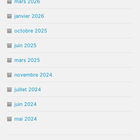
mars 2026
janvier 2026
octobre 2025
juin 2025
mars 2025
novembre 2024
juillet 2024
juin 2024
mai 2024