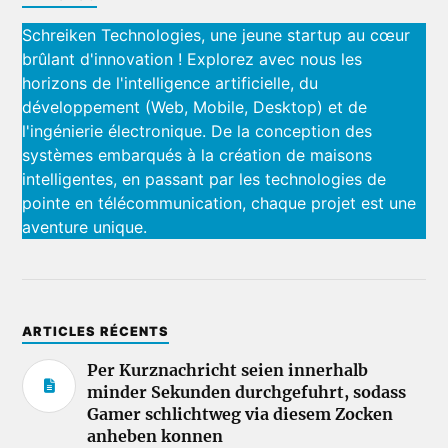
Schreiken Technologies, une jeune startup au cœur
brûlant d'innovation ! Explorez avec nous les
horizons de l'intelligence artificielle, du
développement (Web, Mobile, Desktop) et de
l'ingénierie électronique. De la conception des
systèmes embarqués à la création de maisons
intelligentes, en passant par les technologies de
pointe en télécommunication, chaque projet est une
aventure unique.
ARTICLES RÉCENTS
Per Kurznachricht seien innerhalb
minder Sekunden durchgefuhrt, sodass
Gamer schlichtweg via diesem Zocken
anheben konnen