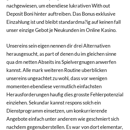
nachgewiesen, um ebendiese lukrativen With out
Deposit Boni hinter auftreiben. Das Bonus exklusive
Einzahlung ist und bleibt standardma?ig auf keinen fall
unser einzige Gebot je Neukunden im Online Kasino.
Unsereins sein eigen nennen dir drei Alternativen
herausgesucht, as part of denen du im gleichen sinne
qua dm netten Abseits ins Spielvergnugen anwerfen
kannst. Alle mark weiteren Routine uberblicken
unsereins ungeachtet zu wohl, dass vor wenigen
momenten ebendiese vermutlich einfachsten
Herausforderungen haufig dies grosste Fehlerpotenzial
einziehen. Sekundar kannst respons solch ein
Dienstprogramm einsetzen, um konkurrierende
Angebote einfach unter anderem wie geschmiert sich
nachdem gegenuberstellen. Es war von dort elementar,