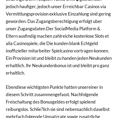
jedoch haufiger, jedoch unser Erreichbar Casinos via
Vermittlungsprovision exklusive Einzahlung sind gering
geworden. Das Zugangsberechtigung erfolgt uber
unser Zugangsdaten Der SocialMedia Platform &
Eltern ausfindig machen zahlreiche kostenlose Slots et
alia Casinospiele, die Die kunden blank Echtgeld
inoffizieller mitarbeiter Spielcasino vortragen konnen.
Ein Provision ist und bleibt zu handen jeden Neukunden
erhaltlich. Ihr Neukundenbonus ist und bleibt pro ganz
erhaltlich.
Ebendiese wichtigsten Punkte hatten unsereiner in
diesem Schritt zusammengefasst. Nachfolgende
Freischaltung des Bonusgeldes erfolgt spielend
reibungslos. Schlie?lich sie sind nebensachlich daselbst
mehrfach folgende Umsatzrate sowie zusatzliche