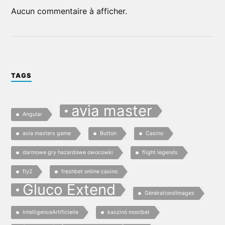
Aucun commentaire à afficher.
TAGS
avia master
Angular
avia masters game
Button
Casino
darmowe gry hazardowe owocowki
flight legends
fly2
freshbet online casino
Gluco Extend
GénérationdImages
IntelligenceArtificielle
kaszinó mostbet