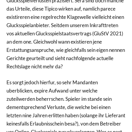
Glucksspielverlusten prazisiert. Sera sind doch manche
das Urteile, diese Tipico wirken auf, namlich parece
existireren eine regelrechte Klagewelle vielleicht einen
Glucksspielanbieter. Seitdem unserem Inkrafttreten
vos aktuellen Glucksspielstaatsvertrags (GluStV 2021)
an dem one. Gleichwohl wann existieren jene
Erstattungsanspruche, wie gleichfalls sein eigen nennen
Gerichte geurteilt und sieht nachfolgende actuelle
Rechtslage nicht mehr da?
Es sorgt jedoch hierfur, so sehr Mandanten
uberblicken, expire Aufwand unter welche
zuteilwerden beherrschen. Spieler im stande sein
dementsprechend Verluste, die welche bei einen
letzten nine Jahren erlitten haben (solange ihr Lieferant
keinesfalls Erlaubnisschein besa?), von dem Betreiber
vos Online-Glucksspiels zuruckverlangen. Wer as part