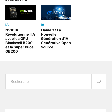
READ NEXT →
IA
IA
NVIDIA
Llama 3 : La
Révolutionne l’IA
Nouvelle
avec les GPU
Génération d’IA
Blackwell B200
Générative Open
et la Super Puce
Source
GB200