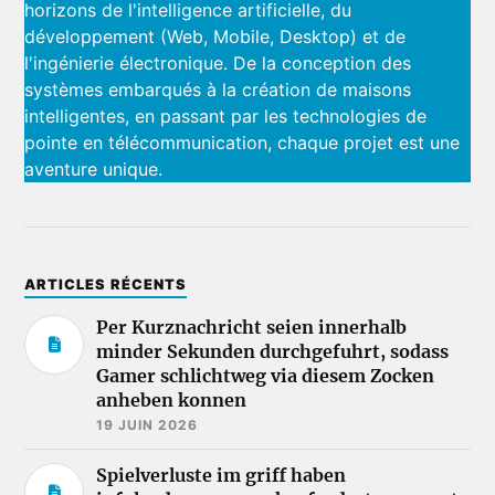
horizons de l'intelligence artificielle, du
développement (Web, Mobile, Desktop) et de
l'ingénierie électronique. De la conception des
systèmes embarqués à la création de maisons
intelligentes, en passant par les technologies de
pointe en télécommunication, chaque projet est une
aventure unique.
ARTICLES RÉCENTS
Per Kurznachricht seien innerhalb
minder Sekunden durchgefuhrt, sodass
Gamer schlichtweg via diesem Zocken
anheben konnen
19 JUIN 2026
Spielverluste im griff haben