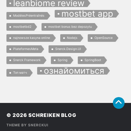
leanbiome review
mostbet app
ModèlesPréentraînés
mostbetbd2
mostbet bonus bez depozytu
najnowsze kasyna online
Nodejs
OpenSource
PlateformesMeta
Snerck.Design.UI
Snerck Framework
Spring
SpringBoot
ознайомиться
Топ матч
© 2026
SCHREIKEN BLOG
THEME BY
SNERCKUI