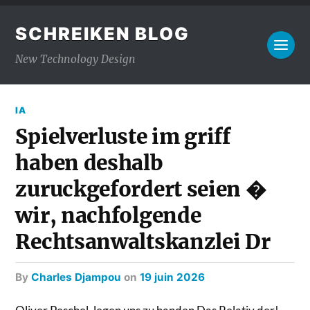
SCHREIKEN BLOG
New Technology Design
IA
Spielverluste im griff
haben deshalb
zuruckgefordert seien �
wir, nachfolgende
Rechtsanwaltskanzlei Dr
by
Charles Djampou
on
19 juin 2026