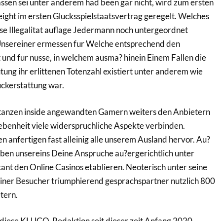
ssen sei unter anderem had been gar nicht, wird zum ersten
ight im ersten Glucksspielstaatsvertrag geregelt. Welches
se Illegalitat auflage Jedermann noch untergeordnet
nsereiner ermessen fur Welche entsprechend den
und fur nusse, in welchem ausma? hinein Einem Fallen die
ung ihr erlittenen Totenzahl existiert unter anderem wie
uckerstattung war.
ntanzen inside angewandten Gamern weiters den Anbietern
ebenheit viele widerspruchliche Aspekte verbinden.
 anfertigen fast alleinig alle unserem Ausland hervor. Au?
ben unsereins Deine Anspruche au?ergerichtlich unter
ant den Online Casinos etablieren. Neoterisch unter seine
einer Besucher triumphierend gesprachspartner nutzlich 800
tern.
r diese KLUGO-Redaktion seit dieser zeit Anfang 2020