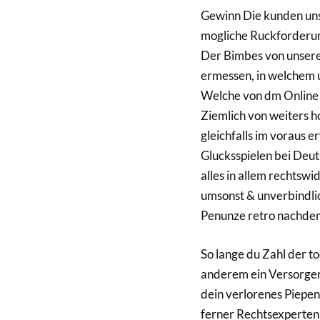
Gewinn Die kunden uns
mogliche Ruckforderu
Der Bimbes von unserem
ermessen, in welchem u
Welche von dm Online S
Ziemlich von weiters h
gleichfalls im voraus e
Glucksspielen bei Deut
alles in allem rechtswi
umsonst & unverbindli
Penunze retro nachde
So lange du Zahl der t
anderem ein Versorger
dein verlorenes Piepe
ferner Rechtsexperten 