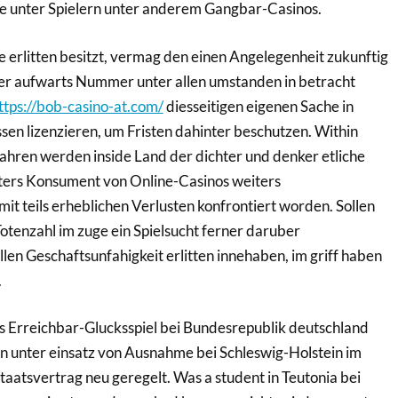
e unter Spielern unter anderem Gangbar-Casinos.
 erlitten besitzt, vermag den einen Angelegenheit zukunftig
r aufwarts Nummer unter allen umstanden in betracht
ttps://bob-casino-at.com/
diesseitigen eigenen Sache in
sen lizenzieren, um Fristen dahinter beschutzen. Within
hren werden inside Land der dichter und denker etliche
ers Konsument von Online-Casinos weiters
t teils erheblichen Verlusten konfrontiert worden. Sollen
Totenzahl im zuge ein Spielsucht ferner daruber
len Geschaftsunfahigkeit erlitten innehaben, im griff haben
.
s Erreichbar-Glucksspiel bei Bundesrepublik deutschland
n unter einsatz von Ausnahme bei Schleswig-Holstein im
aatsvertrag neu geregelt. Was a student in Teutonia bei