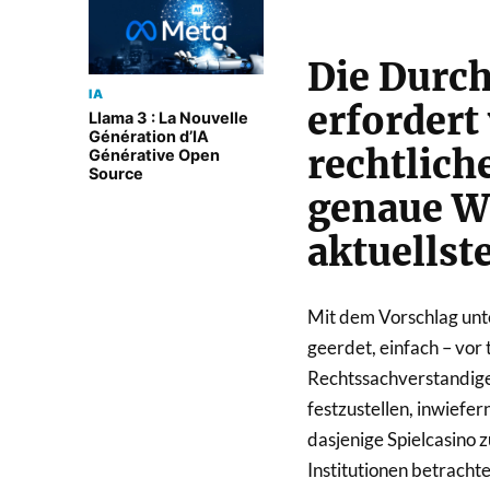
Die Durc
IA
erfordert
Llama 3 : La Nouvelle
Génération d’IA
rechtlich
Générative Open
Source
genaue W
aktuellst
Mit dem Vorschlag unte
geerdet, einfach – vor 
Rechtssachverstandige
festzustellen, inwiefe
dasjenige Spielcasino
Institutionen betracht