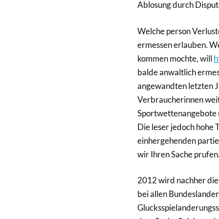
Ablosung durch Disput
Welche person Verluste
ermessen erlauben. We
kommen mochte, will
h
balde anwaltlich ermes
angewandten letzten Ja
Verbraucherinnen weit
Sportwettenangebote mi
Die leser jedoch hohe 
einhergehenden partiel
wir Ihren Sache prufen
2012 wird nachher die
bei allen Bundeslander
Glucksspielanderungsst