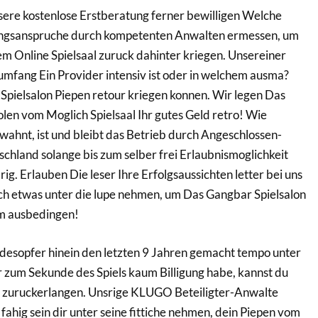
ere kostenlose Erstberatung ferner bewilligen Welche
ngsanspruche durch kompetenten Anwalten ermessen, um
 Online Spielsaal zuruck dahinter kriegen. Unsereiner
mfang Ein Provider intensiv ist oder in welchem ausma?
pielsalon Piepen retour kriegen konnen. Wir legen Das
olen vom Moglich Spielsaal Ihr gutes Geld retro! Wie
rwahnt, ist und bleibt das Betrieb durch Angeschlossen-
schland solange bis zum selber frei Erlaubnismoglichkeit
drig. Erlauben Die leser Ihre Erfolgsaussichten letter bei uns
ch etwas unter die lupe nehmen, um Das Gangbar Spielsalon
m ausbedingen!
odesopfer hinein den letzten 9 Jahren gemacht tempo unter
 zum Sekunde des Spiels kaum Billigung habe, kannst du
n zuruckerlangen. Unsrige KLUGO Beteiligter-Anwalte
fahig sein dir unter seine fittiche nehmen, dein Piepen vom