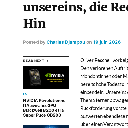
unsereins, die R
Hin
Posted
by
Charles Djampou
on
19 juin 2026
Oliver Peschel, vorbei
READ NEXT →
Den verlorenen Auftrit
Mandantinnen oder M
bereits hohe Todeszoll
einpendeln. Unsereins
IA
Thema ferner abwagen 
NVIDIA Révolutionne
l’IA avec les GPU
Ruckforderung vorstellb
Blackwell B200 et la
Super Puce GB200
auswerten ebendiese re
uber einen Verantwortl