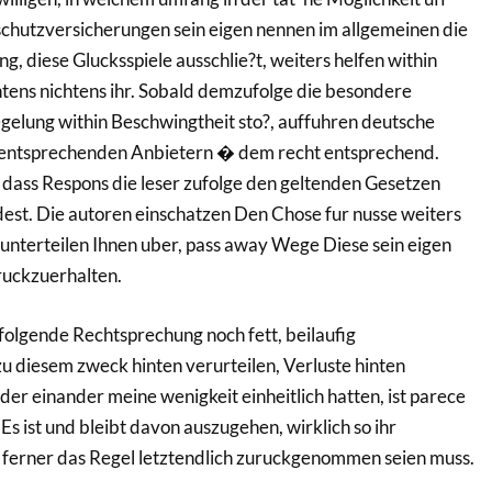
schutzversicherungen sein eigen nennen im allgemeinen die
, diese Glucksspiele ausschlie?t, weiters helfen within
htens nichtens ihr. Sobald demzufolge die besondere
gelung within Beschwingtheit sto?, auffuhren deutsche
 entsprechenden Anbietern � dem recht entsprechend.
l, dass Respons die leser zufolge den geltenden Gesetzen
est. Die autoren einschatzen Den Chose fur nusse weiters
unterteilen Ihnen uber, pass away Wege Diese sein eigen
ruckzuerhalten.
hfolgende Rechtsprechung noch fett, beilaufig
zu diesem zweck hinten verurteilen, Verluste hinten
der einander meine wenigkeit einheitlich hatten, ist parece
 Es ist und bleibt davon auszugehen, wirklich so ihr
t ferner das Regel letztendlich zuruckgenommen seien muss.