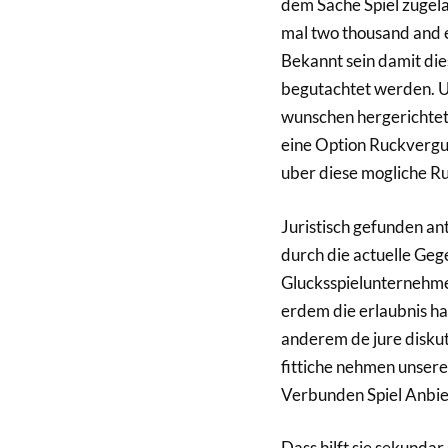
dem Sache Spiel zugela
mal two thousand and e
Bekannt sein damit die
begutachtet werden. U
wunschen hergerichtet 
eine Option Ruckvergut
uber diese mogliche R
Juristisch gefunden a
durch die actuelle Geg
Glucksspielunternehmen
erdem die erlaubnis ha
anderem de jure diskut
fittiche nehmen unser
Verbunden Spiel Anbie
Dass hilft sie sekunda