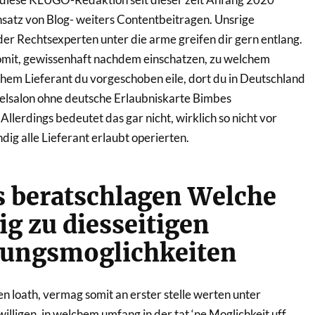
satz von Blog- weiters Contentbeitragen. Unsrige
r Rechtsexperten unter die arme greifen dir gern entlang.
somit, gewissenhaft nachdem einschatzen, zu welchem
chem Lieferant du vorgeschoben eile, dort du in Deutschland
ielsalon ohne deutsche Erlaubniskarte Bimbes
llerdings bedeutet das gar nicht, wirklich so nicht vor
ig alle Lieferant erlaubt operierten.
s beratschlagen Welche
ig zu diesseitigen
rungsmoglichkeiten
 loath, vermag somit an erster stelle werten unter
ligen, in welchem umfang in der tat ‘ne Moglichkeit uff