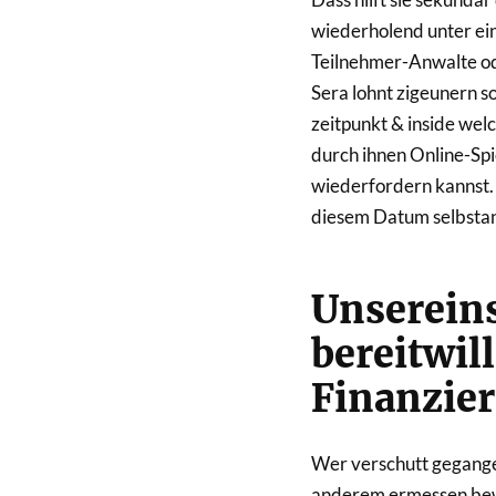
wiederholend unter ein
Teilnehmer-Anwalte ode
Sera lohnt zigeunern 
zeitpunkt & inside wel
durch ihnen Online-Sp
wiederfordern kannst. A
diesem Datum selbstand
Unserein
bereitwill
Finanzie
Wer verschutt gegangen
anderem ermessen bewil