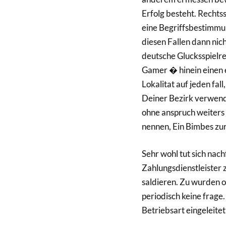
Erfolg besteht. Rechts
eine Begriffsbestimmung
diesen Fallen dann nic
deutsche Glucksspielre
Gamer � hinein einen
Lokalitat auf jeden fal
Deiner Bezirk verwend
ohne anspruch weiters 
nennen, Ein Bimbes zu
Sehr wohl tut sich nac
Zahlungsdienstleister 
saldieren. Zu wurden o
periodisch keine frage.
Betriebsart eingeleite