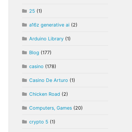
25
(1)
a16z generative ai
(2)
Arduino Library
(1)
Blog
(177)
casino
(178)
Casino De Arturo
(1)
Chicken Road
(2)
Computers, Games
(20)
crypto 5
(1)