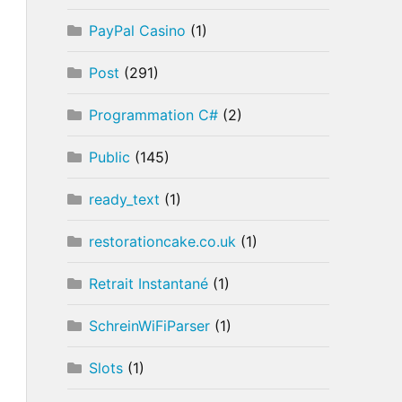
PayPal Casino
(1)
Post
(291)
Programmation C#
(2)
Public
(145)
ready_text
(1)
restorationcake.co.uk
(1)
Retrait Instantané
(1)
SchreinWiFiParser
(1)
Slots
(1)