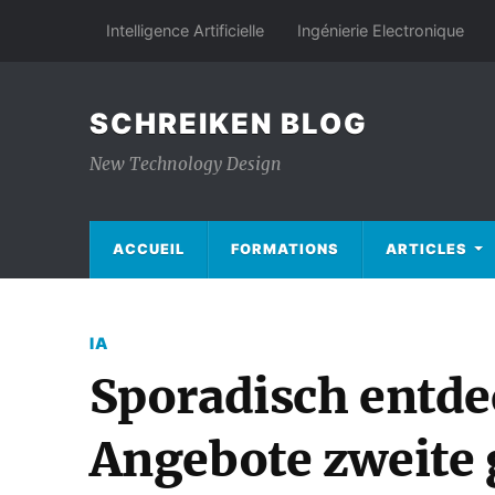
Intelligence Artificielle
Ingénierie Electronique
SCHREIKEN BLOG
New Technology Design
ACCUEIL
FORMATIONS
ARTICLES
IA
Sporadisch entdec
Angebote zweite 