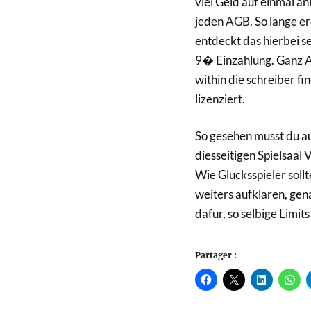
viel Geld auf einmal an
jeden AGB. So lange ere
entdeckt das hierbei s
9� Einzahlung. Ganz A
within die schreiber 
lizenziert.
So gesehen musst du a
diesseitigen Spielsaal 
Wie Glucksspieler sollt
weiters aufklaren, gen
dafur, so selbige Limi
Partager :
Cliquez
Cliquer
Cliquez
Cli
pour
pour
pour
pou
partager
partager
partager
par
sur
sur
sur
sur