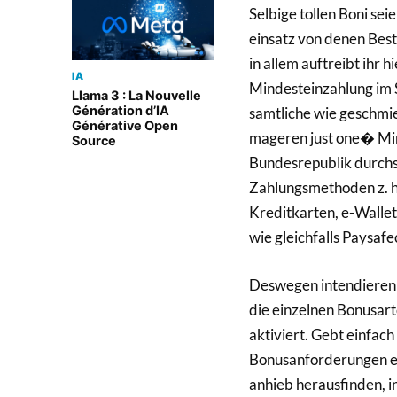
Selbige tollen Boni s
einsatz von denen Best
in allem auftreibt ihr 
IA
Mindesteinzahlung im 
Llama 3 : La Nouvelle
Génération d’IA
samtliche wie geschmie
Générative Open
mageren just one� Min
Source
Bundesrepublik durchs
Zahlungsmethoden z. h
Kreditkarten, e-Wallet
wie gleichfalls Paysafe
Deswegen intendieren 
die einzelnen Bonusart
aktiviert. Gebt einfac
Bonusanforderungen ei
anhieb herausfinden, i