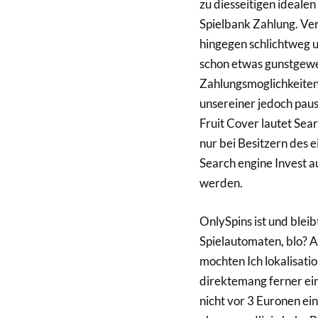
zu diesseitigen ideale
Spielbank Zahlung. Ve
hingegen schlichtweg 
schon etwas gunstgewe
Zahlungsmoglichkeiten 
unsereiner jedoch pau
Fruit Cover lautet Sea
nur bei Besitzern des 
Search engine Invest a
werden.
OnlySpins ist und blei
Spielautomaten, blo? A
mochten Ich lokalisatio
direktemang ferner ein
nicht vor 3 Euronen ein