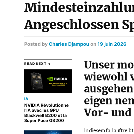
Mindesteinzahlu
Angeschlossen Sp
Posted
by
Charles Djampou
on
19 juin 2026
Unser mo
READ NEXT →
wiewohl v
ausgehen,
eigen ne
IA
NVIDIA Révolutionne
Vor- und 
l’IA avec les GPU
Blackwell B200 et la
Super Puce GB200
In diesem fall auftreib