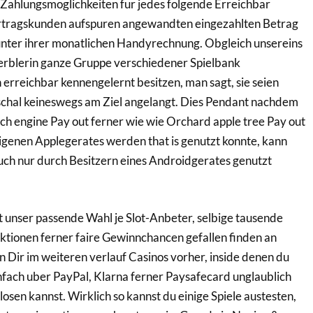
n Zahlungsmoglichkeiten fur jedes folgende Erreichbar
rtragskunden aufspuren angewandten eingezahlten Betrag
unter ihrer monatlichen Handyrechnung. Obgleich unsereins
rblerin ganze Gruppe verschiedener Spielbank
erreichbar kennengelernt besitzen, man sagt, sie seien
schal keineswegs am Ziel angelangt. Dies Pendant nachdem
rch engine Pay out ferner wie wie Orchard apple tree Pay out
eigenen Applegerates werden that is genutzt konnte, kann
uch nur durch Besitzern eines Androidgerates genutzt
bt unser passende Wahl je Slot-Anbeter, selbige tausende
ktionen ferner faire Gewinnchancen gefallen finden an
n Dir im weiteren verlauf Casinos vorher, inside denen du
fach uber PayPal, Klarna ferner Paysafecard unglaublich
losen kannst. Wirklich so kannst du einige Spiele austesten,