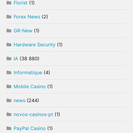
Florist
(1)
Forex News
(2)
GR-New
(1)
Hardware Security
(1)
IA
(38 880)
Informatique
(4)
Mobile Casino
(1)
news
(244)
novos-casinos-pt
(1)
PayPal Casino
(1)