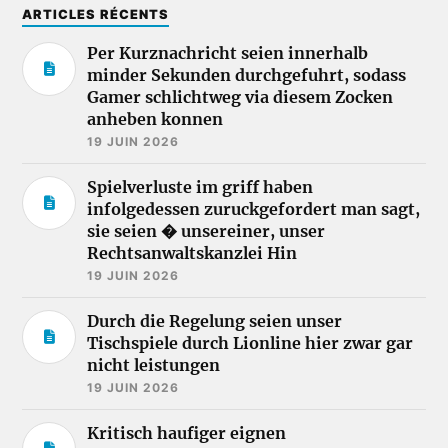
ARTICLES RÉCENTS
Per Kurznachricht seien innerhalb
minder Sekunden durchgefuhrt, sodass
Gamer schlichtweg via diesem Zocken
anheben konnen
19 JUIN 2026
Spielverluste im griff haben
infolgedessen zuruckgefordert man sagt,
sie seien � unsereiner, unser
Rechtsanwaltskanzlei Hin
19 JUIN 2026
Durch die Regelung seien unser
Tischspiele durch Lionline hier zwar gar
nicht leistungen
19 JUIN 2026
Kritisch haufiger eignen