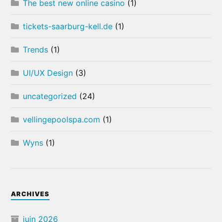
The best new online casino
(1)
tickets-saarburg-kell.de
(1)
Trends
(1)
UI/UX Design
(3)
uncategorized
(24)
vellingepoolspa.com
(1)
Wyns
(1)
ARCHIVES
juin 2026