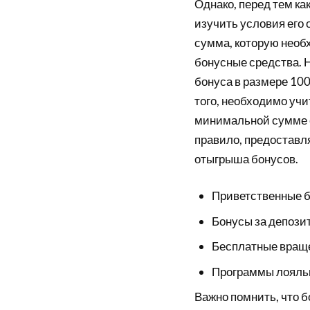
Однако, перед тем к
изучить условия его
сумма, которую необ
бонусные средства. Н
бонуса в размере 10
того, необходимо уч
минимальной сумме с
правило, предоставл
отыгрыша бонусов.
Приветственные б
Бонусы за депозит
Бесплатные враще
Программы лояльн
Важно помнить, что б