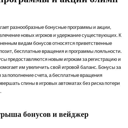
гает разнообразные бонусные программы и акции,
влечение новых игроков и удержание существующих. К
ненным видам бонусов относятся приветственные
епозит, бесплатные вращения и программы лояльности.
сы предоставляются новым игрокам за регистрацию и
помогает им увеличить свой игровой баланс. Бонусы за
 за пополнение счета, а бесплатные вращения
овершать спины в игровых автоматах без риска потери
.
грыша бонусов и вейджер