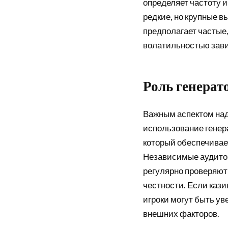
определяет частоту и
редкие, но крупные в
предполагает частые
волатильностью завис
Роль генерат
Важным аспектом над
использование генера
который обеспечивает
Независимые аудиторс
регулярно проверяют 
честности. Если кази
игроки могут быть уве
внешних факторов.