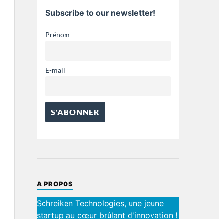
Subscribe to our newsletter!
Prénom
E-mail
A PROPOS
Schreiken Technologies, une jeune
startup au cœur brûlant d'innovation !