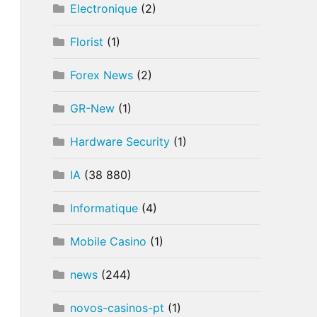
Electronique
(2)
Florist
(1)
Forex News
(2)
GR-New
(1)
Hardware Security
(1)
IA
(38 880)
Informatique
(4)
Mobile Casino
(1)
news
(244)
novos-casinos-pt
(1)