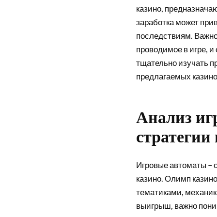
казино, предназначаю
заработка может при
последствиям. Важно
проводимое в игре, и
тщательно изучать пр
предлагаемых казино
Анализ иг
стратегии
Игровые автоматы – о
казино. Олимп казин
тематиками, механик
выигрыш, важно пони