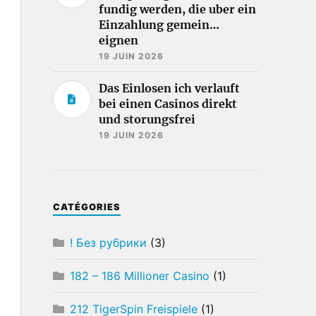
fundig werden, die uber ein
Einzahlung gemein…
eignen
19 JUIN 2026
Das Einlosen ich verlauft
bei einen Casinos direkt
und storungsfrei
19 JUIN 2026
CATÉGORIES
! Без рубрики
(3)
182 – 186 Millioner Casino
(1)
212 TigerSpin Freispiele
(1)