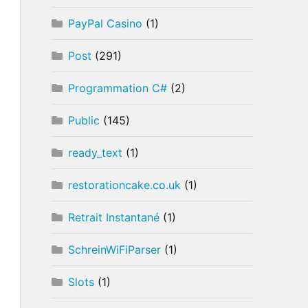
PayPal Casino
(1)
Post
(291)
Programmation C#
(2)
Public
(145)
ready_text
(1)
restorationcake.co.uk
(1)
Retrait Instantané
(1)
SchreinWiFiParser
(1)
Slots
(1)