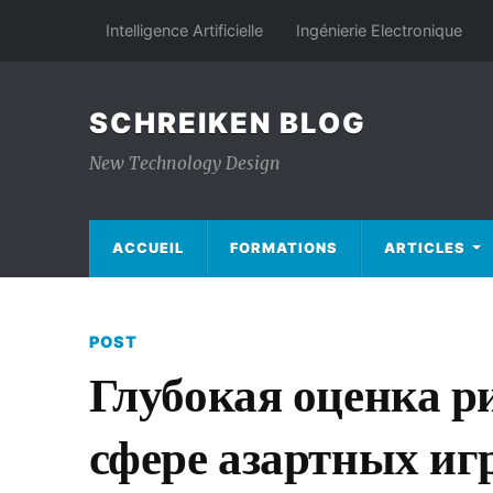
Intelligence Artificielle
Ingénierie Electronique
SCHREIKEN BLOG
New Technology Design
ACCUEIL
FORMATIONS
ARTICLES
POST
Глубокая оценка р
сфере азартных иг