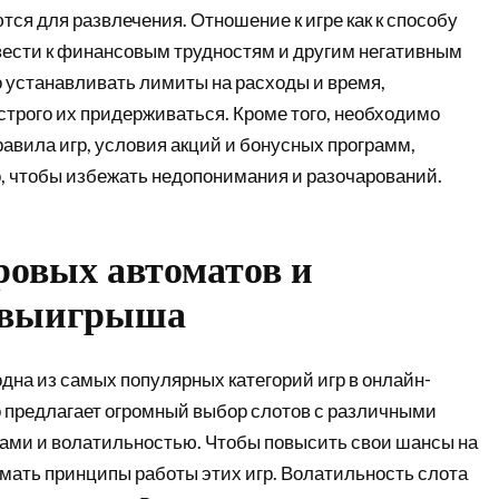
тся для развлечения. Отношение к игре как к способу
вести к финансовым трудностям и другим негативным
 устанавливать лимиты на расходы и время,
 строго их придерживаться. Кроме того, необходимо
авила игр, условия акций и бонусных программ,
, чтобы избежать недопонимания и разочарований.
ровых автоматов и
 выигрыша
дна из самых популярных категорий игр в онлайн-
о предлагает огромный выбор слотов с различными
ами и волатильностью. Чтобы повысить свои шансы на
мать принципы работы этих игр. Волатильность слота