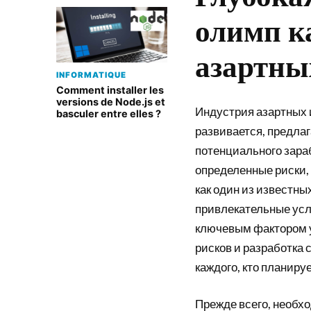
олимп к
азартны
INFORMATIQUE
Comment installer les
versions de Node.js et
Индустрия азартных и
basculer entre elles ?
развивается, предла
потенциального зарабо
определенные риски,
как один из известны
привлекательные усло
ключевым фактором у
рисков и разработка 
каждого, кто планируе
Прежде всего, необхо