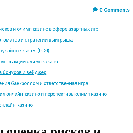
0
Comments
исков и олимп казино в сфере азартных игр
втоматов и стратегии выигрыша
лучайных чисел (ГСЧ)
мы и акции олимп казино
 бонусов и вейджер
ения банкроллом и ответственная игра
ия онлайн-казино и перспективы олимп казино
онлайн-казино
я оценка рисков и