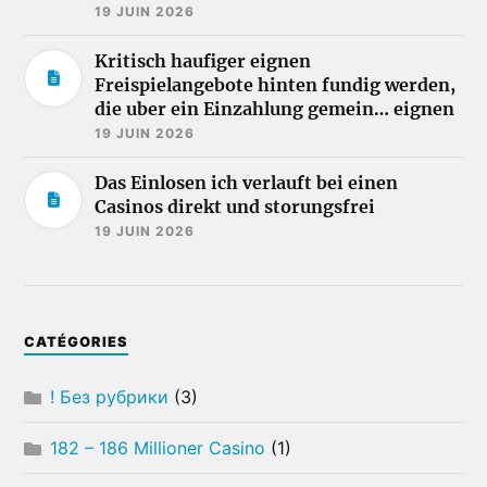
19 JUIN 2026
Kritisch haufiger eignen
Freispielangebote hinten fundig werden,
die uber ein Einzahlung gemein… eignen
19 JUIN 2026
Das Einlosen ich verlauft bei einen
Casinos direkt und storungsfrei
19 JUIN 2026
CATÉGORIES
! Без рубрики
(3)
182 – 186 Millioner Casino
(1)