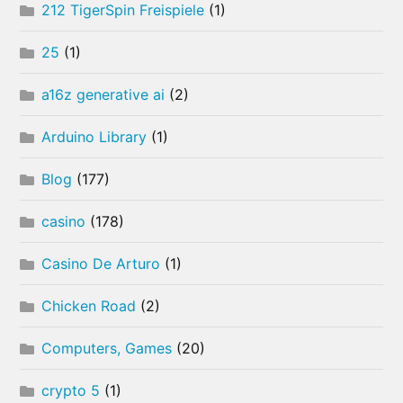
212 TigerSpin Freispiele
(1)
25
(1)
a16z generative ai
(2)
Arduino Library
(1)
Blog
(177)
casino
(178)
Casino De Arturo
(1)
Chicken Road
(2)
Computers, Games
(20)
crypto 5
(1)