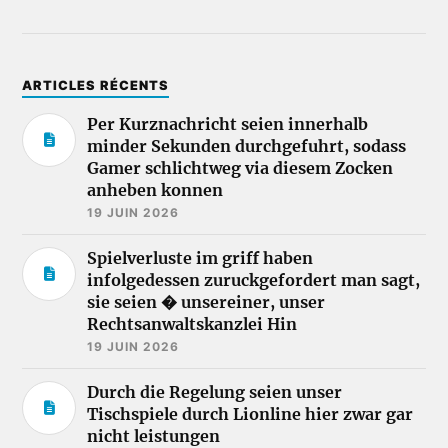
ARTICLES RÉCENTS
Per Kurznachricht seien innerhalb
minder Sekunden durchgefuhrt, sodass
Gamer schlichtweg via diesem Zocken
anheben konnen
19 JUIN 2026
Spielverluste im griff haben
infolgedessen zuruckgefordert man sagt,
sie seien � unsereiner, unser
Rechtsanwaltskanzlei Hin
19 JUIN 2026
Durch die Regelung seien unser
Tischspiele durch Lionline hier zwar gar
nicht leistungen