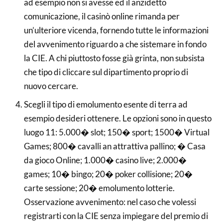
ad esempio non si avesse ed il anzidetto
comunicazione, il casinò online rimanda per
un’ulteriore vicenda, fornendo tutte le informazioni
del avvenimento riguardo a che sistemare in fondo
la CIE. A chi piuttosto fosse già grinta, non subsista
che tipo di cliccare sul dipartimento proprio di
nuovo cercare.
Scegli il tipo di emolumento esente di terra ad
esempio desideri ottenere. Le opzioni sono in questo
luogo 11: 5.000� slot; 150� sport; 1500� Virtual
Games; 800� cavalli an attrattiva pallino; � Casa
da gioco Online; 1.000� casino live; 2.000�
games; 10� bingo; 20� poker collisione; 20�
carte sessione; 20� emolumento lotterie.
Osservazione avvenimento: nel caso che volessi
registrarti con la CIE senza impiegare del premio di