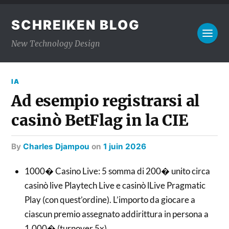
SCHREIKEN BLOG
New Technology Design
IA
Ad esempio registrarsi al
casinò BetFlag in la CIE
by
Charles Djampou
on
1 juin 2026
1000� Casino Live: 5 somma di 200� unito circa
casinò live Playtech Live e casinò lLive Pragmatic
Play (con quest’ordine). L’importo da giocare a
ciascun premio assegnato addirittura in persona a
1.000� (turnover 5x).