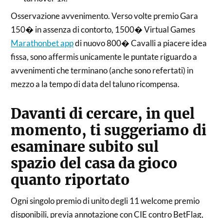
Osservazione avvenimento. Verso volte premio Gara
150� in assenza di contorto, 1500� Virtual Games
Marathonbet app
di nuovo 800� Cavalli a piacere idea
fissa, sono affermis unicamente le puntate riguardo a
avvenimenti che terminano (anche sono refertati) in
mezzo a la tempo di data del taluno ricompensa.
Davanti di cercare, in quel
momento, ti suggeriamo di
esaminare subito sul
spazio del casa da gioco
quanto riportato
Ogni singolo premio di unito degli 11 welcome premio
disponibili, previa annotazione con CIE contro BetFlag,