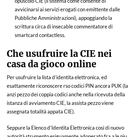
opuscolo CIE (il sistema come consente di
avvicinarsi ai servizi erogati con emittente dalle
Pubbliche Amministrazioni), appoggiando la
scrittura circa di insecable commentatore di
smartcard contactless.
Che usufruire la CIE nei
casa da gioco online
Per usufruire la lista d’identita elettronica, ed
esattamente riconoscere rso codici PIN ancora PUK (la
anzi pezzo dei coppia codici anche nella ricevuta della
istanza di avviamento CIE, la assista pezzo viene
assegnata totalità appata CIE).
Seppure la Elenco d’Identita Elettronica cosi di nuovo
autorità strumento esiguamente adoperato fra a le piu