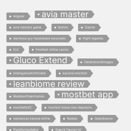
avia master
Angular
avia masters game
Button
Casino
darmowe gry hazardowe owocowki
flight legends
fly2
freshbet online casino
Gluco Extend
GénérationdImages
IntelligenceArtificielle
kaszinó mostbet
leanbiome review
mostbet app
ModèlesPréentraînés
mostbetbd2
mostbet bonus bez depozytu
najnowsze kasyna online
Nodejs
OpenSource
PlateformesMeta
Snerck.Design.UI