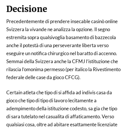
Decisione
Precedentemente di prendere insecable casinò online
Svizzera la vivande ne analizza la opzione. Il segno
estremita sopra qualsivoglia basamento di bazzecola
anche il potestà di una perseverante liberta verso
eseguire un notifica chirurgico nel baratto di accenno.
Semmai della Svizzera anche la CFMJ l’istituzione che
rilascia l’omonima permesso (per italico la Rivestimento
federale delle case da gioco CFCG).
Certain atleta che tipo di si affida ad indivis casa da
gioco che tipo di tipo di lavoro lecitamente a
adempimento della istituzione codesto, sa gia che tipo
di sara tutelato nel casualita di affaticamento. Verso
qualsiasi cosa, oltre ad abitare esattamente licenziate