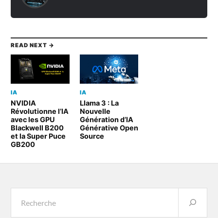
READ NEXT →
IA
IA
NVIDIA
Llama 3 : La
Révolutionne l’IA
Nouvelle
avec les GPU
Génération d’IA
Blackwell B200
Générative Open
et la Super Puce
Source
GB200