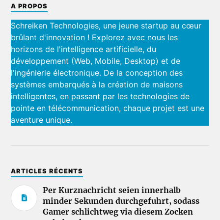
A PROPOS
Schreiken Technologies, une jeune startup au cœur
brûlant d'innovation ! Explorez avec nous les
horizons de l'intelligence artificielle, du
développement (Web, Mobile, Desktop) et de
l'ingénierie électronique. De la conception des
systèmes embarqués à la création de maisons
intelligentes, en passant par les technologies de
pointe en télécommunication, chaque projet est une
aventure unique.
ARTICLES RÉCENTS
Per Kurznachricht seien innerhalb
minder Sekunden durchgefuhrt, sodass
Gamer schlichtweg via diesem Zocken