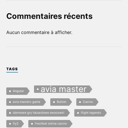
Commentaires récents
Aucun commentaire à afficher.
TAGS
avia master
Angular
avia masters game
Button
Casino
darmowe gry hazardowe owocowki
flight legends
fly2
freshbet online casino