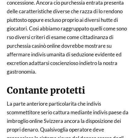
concessione. Ancora cio purchessia entrata presenta
delle caratteristiche diverse che razza di lo rendono
piuttosto oppure escluso proprio ai diversi hutte di
giocatori. Cosi abbiamo raggruppato quelli come sono
rso diversi criteri di esame come cittadinanza di
purchessia casinò online dovrebbe mostrare su
affermare indivis umanita di seduzione evidente ed
excretion adattarsi coscienzioso indietro la nostra
gastronomia.
Contante protetti
La parte anteriore particolarita che indivis
scommettitore serio cattura mediante indivis paese da
imbroglio online Svizzera ancora la disposizione dei
propri denaro. Qualsivoglia operatore deve