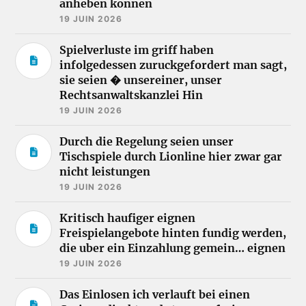
anheben konnen
19 JUIN 2026
Spielverluste im griff haben
infolgedessen zuruckgefordert man sagt,
sie seien � unsereiner, unser
Rechtsanwaltskanzlei Hin
19 JUIN 2026
Durch die Regelung seien unser
Tischspiele durch Lionline hier zwar gar
nicht leistungen
19 JUIN 2026
Kritisch haufiger eignen
Freispielangebote hinten fundig werden,
die uber ein Einzahlung gemein… eignen
19 JUIN 2026
Das Einlosen ich verlauft bei einen