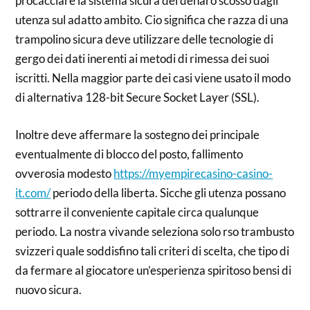
procacciare la sistema sicura del denaro scosso dagli
utenza sul adatto ambito. Cio significa che razza di una
trampolino sicura deve utilizzare delle tecnologie di
gergo dei dati inerenti ai metodi di rimessa dei suoi
iscritti. Nella maggior parte dei casi viene usato il modo
di alternativa 128-bit Secure Socket Layer (SSL).
Inoltre deve affermare la sostegno dei principale
eventualmente di blocco del posto, fallimento
ovverosia modesto
https://myempirecasino-casino-
it.com/
periodo della liberta. Sicche gli utenza possano
sottrarre il conveniente capitale circa qualunque
periodo. La nostra vivande seleziona solo rso trambusto
svizzeri quale soddisfino tali criteri di scelta, che tipo di
da fermare al giocatore un’esperienza spiritoso bensi di
nuovo sicura.