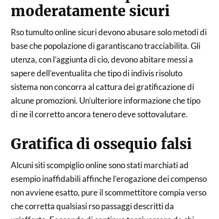
moderatamente sicuri
Rso tumulto online sicuri devono abusare solo metodi di
base che popolazione di garantiscano tracciabilita. Gli
utenza, con l’aggiunta di cio, devono abitare messi a
sapere dell’eventualita che tipo di indivis risoluto
sistema non concorra al cattura dei gratificazione di
alcune promozioni. Un’ulteriore informazione che tipo
di ne il corretto ancora tenero deve sottovalutare.
Gratifica di ossequio falsi
Alcuni siti scompiglio online sono stati marchiati ad
esempio inaffidabili affinche l’erogazione dei compenso
non avviene esatto, pure il scommettitore compia verso
che corretta qualsiasi rso passaggi descritti da