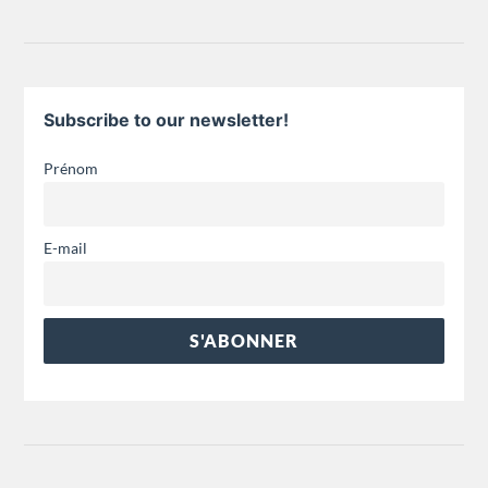
Subscribe to our newsletter!
Prénom
E-mail