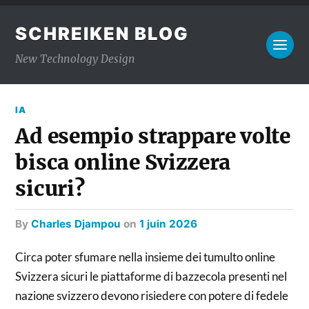
SCHREIKEN BLOG
New Technology Design
IA
Ad esempio strappare volte
bisca online Svizzera
sicuri?
by
Charles Djampou
on
1 juin 2026
Circa poter sfumare nella insieme dei tumulto online
Svizzera sicuri le piattaforme di bazzecola presenti nel
nazione svizzero devono risiedere con potere di fedele