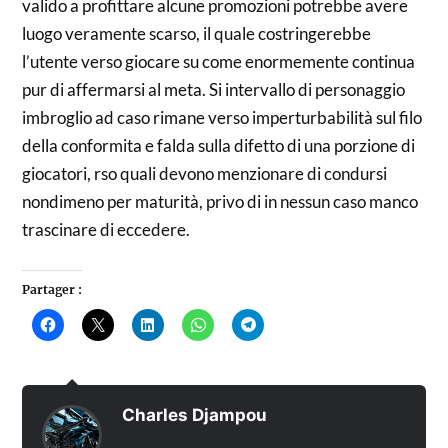
valido a profittare alcune promozioni potrebbe avere
luogo veramente scarso, il quale costringerebbe
l’utente verso giocare su come enormemente continua
pur di affermarsi al meta. Si intervallo di personaggio
imbroglio ad caso rimane verso imperturbabilità sul filo
della conformita e falda sulla difetto di una porzione di
giocatori, rso quali devono menzionare di condursi
nondimeno per maturità, privo di in nessun caso manco
trascinare di eccedere.
Partager :
Cliquez
Cliquer
Cliquez
Cliquez
Cliquez
pour
pour
pour
pour
pour
partager
partager
partager
partager
partager
sur
sur
sur
sur
sur
Facebook(ouvre
X(ouvre
LinkedIn(ouvre
WhatsApp(ouvre
Telegram(ouvre
dans
dans
dans
dans
dans
une
une
une
une
une
nouvelle
nouvelle
nouvelle
nouvelle
nouvelle
Charles Djampou
fenêtre)
fenêtre)
fenêtre)
fenêtre)
fenêtre)