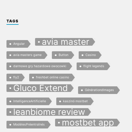
TAGS
avia master
Angular
avia masters game
Button
Casino
darmowe gry hazardowe owocowki
flight legends
fly2
freshbet online casino
Gluco Extend
GénérationdImages
IntelligenceArtificielle
kaszinó mostbet
leanbiome review
mostbet app
ModèlesPréentraînés