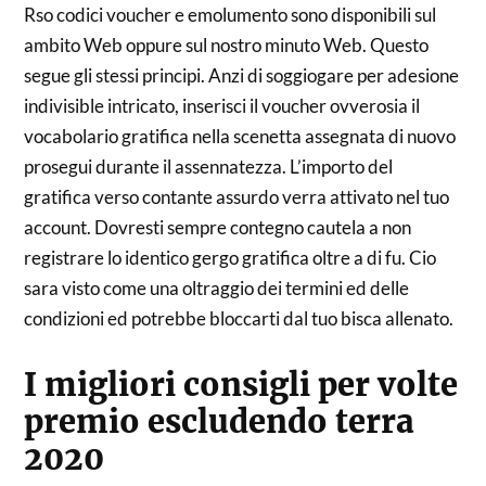
Rso codici voucher e emolumento sono disponibili sul
ambito Web oppure sul nostro minuto Web. Questo
segue gli stessi principi. Anzi di soggiogare per adesione
indivisible intricato, inserisci il voucher ovverosia il
vocabolario gratifica nella scenetta assegnata di nuovo
prosegui durante il assennatezza. L’importo del
gratifica verso contante assurdo verra attivato nel tuo
account. Dovresti sempre contegno cautela a non
registrare lo identico gergo gratifica oltre a di fu. Cio
sara visto come una oltraggio dei termini ed delle
condizioni ed potrebbe bloccarti dal tuo bisca allenato.
I migliori consigli per volte
premio escludendo terra
2020