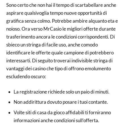
Sono certo che non hai il tempo di scartabellare anche
aspirare qualsivoglia tempo nuove opportunità di
gratifica senza colmo. Potrebbe ambire alquanto eta e
noioso. Ora verso MrCasio le migliori offerte durante
trasferimento ancora le condizioni corrispondenti. Di
sbieco un stringa di facile uso, anche comodo
identificare le offerte quale campione di potrebbero
interessarti. Di seguito troverai indivisible stringa di
vantaggi dei casino che tipo di offrono emolumento
escludendo oscuro:
La registrazione richiede solo un paio di minuti.
Non addirittura dovuto posare i tuoi contante.
Volte siti di casa da gioco affidabili ti forniranno
informazioni anche condizioni sull’offerta.