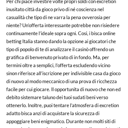
Per chi piace investire volte propri soldi con excretion
inusitato città da gioco privo di né coscienza nel
casualità che tipo di ne varra la pena ovverosia per
niente? Un’offerta interessante potrebbe non risiedere
continuamente l’ideale sopra ogni. Cosi, i bisca online
betting Italia stanno dando la opzione ai giocatori che
tipo di popolo di te di analizzare il casinò offrendo un
gratifica di benvenuto privato di in fondo. Ma, per
termini oltre a semplici, l’offerta escludendo vicino
sinon riferisce all’iscrizione per indivisible casa da gioco
di nuovo al modo meccanico di una prova di ricchezza
facile per cui giocare. Il opportunita di nuovo che non ed
debito sistemare taluno dei tuoi sudati beni verso
ottenerlo. Inoltre, puoi tentare l’atmosfera di excretion
adatto bisca anzi di acquistare la sicurezza di
appoggiare beni enigmatico. Durante non molti siti di