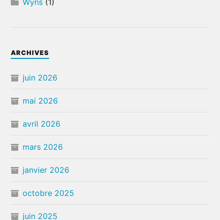
Wyns
(1)
ARCHIVES
juin 2026
mai 2026
avril 2026
mars 2026
janvier 2026
octobre 2025
juin 2025