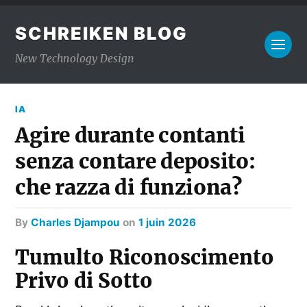
SCHREIKEN BLOG
New Technology Design
IA
Agire durante contanti
senza contare deposito:
che razza di funziona?
by
Charles Djampou
on
1 juin 2026
Tumulto Riconoscimento
Privo di Sotto