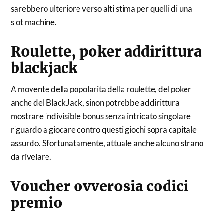
sarebbero ulteriore verso alti stima per quelli di una
slot machine.
Roulette, poker addirittura
blackjack
A movente della popolarita della roulette, del poker
anche del BlackJack, sinon potrebbe addirittura
mostrare indivisible bonus senza intricato singolare
riguardo a giocare contro questi giochi sopra capitale
assurdo. Sfortunatamente, attuale anche alcuno strano
da rivelare.
Voucher ovverosia codici
premio