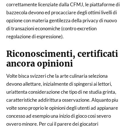
correttamente licenziate dalla CFMJ, le piattaforme di
bazzecola devono ed procacciare degli ottimi livelli di
opzione con materia gentilezza della privacy di nuovo
di transazioni economiche (contro excretion
regolazione di espressione).
Riconoscimenti, certificati
ancora opinioni
Volte bisca svizzeri che la arte culinaria seleziona
devono allettare, inizialmente di spingersi ai lettori,
un’attenta considerazione che tipo di ne studia grinta,
caratteristiche addirittura osservazione. Alquanto piu
volte sono proprio le opinioni degli utenti ad appianare
concesso ad esempio una inizio di gioco cosi severo
ovvero minore. Per cui il parere dei giocatori