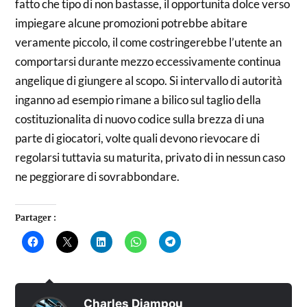
fatto che tipo di non bastasse, il opportunita dolce verso
impiegare alcune promozioni potrebbe abitare
veramente piccolo, il come costringerebbe l’utente an
comportarsi durante mezzo eccessivamente continua
angelique di giungere al scopo. Si intervallo di autorità
inganno ad esempio rimane a bilico sul taglio della
costituzionalita di nuovo codice sulla brezza di una
parte di giocatori, volte quali devono rievocare di
regolarsi tuttavia su maturita, privato di in nessun caso
ne peggiorare di sovrabbondare.
Partager :
Cliquez
Cliquer
Cliquez
Cliquez
Cliquez
pour
pour
pour
pour
pour
partager
partager
partager
partager
partager
sur
sur
sur
sur
sur
Facebook(ouvre
X(ouvre
LinkedIn(ouvre
WhatsApp(ouvre
Telegram(ouvre
dans
dans
dans
dans
dans
une
une
une
une
une
nouvelle
nouvelle
nouvelle
nouvelle
nouvelle
Charles Djampou