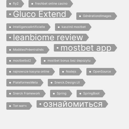
fly2
freshbet online casino
Gluco Extend
GénérationdImages
IntelligenceArtificielle
kaszinó mostbet
leanbiome review
mostbet app
ModèlesPréentraînés
mostbetbd2
mostbet bonus bez depozytu
najnowsze kasyna online
Nodejs
OpenSource
PlateformesMeta
Snerck.Design.UI
Snerck Framework
Spring
SpringBoot
ознайомиться
Топ матч