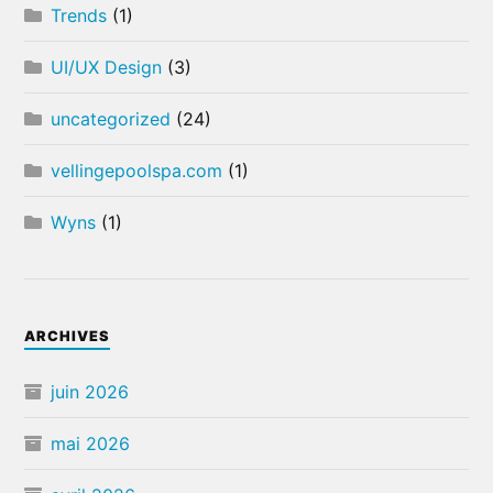
Trends
(1)
UI/UX Design
(3)
uncategorized
(24)
vellingepoolspa.com
(1)
Wyns
(1)
ARCHIVES
juin 2026
mai 2026