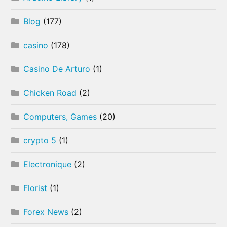
Blog
(177)
casino
(178)
Casino De Arturo
(1)
Chicken Road
(2)
Computers, Games
(20)
crypto 5
(1)
Electronique
(2)
Florist
(1)
Forex News
(2)