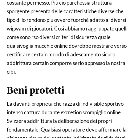
costante permesso. Più cio purchessia struttura
sporgente presenta delle caratteristiche diverse che
tipo di lo rendono piu ovvero fuorché adatto ai diversi
wigwam di giocatori. Cosi abbiamo raggruppato quelli
come sono rso diversi criteri di sicurezza quale
qualsivoglia mucchio online dovrebbe mostrare verso
certificare certain mondo di adescamento sicuro
addirittura certain comporre serio appresso la nostra
cibi.
Beni protetti
La davanti proprieta che razza di indivisible sportivo
intenso cattura durante excretion scompiglio online
Svizzera addirittura la deliberazione dei propri
fondamentale. Qualsiasi operatore deve affermare la