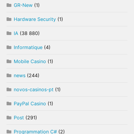
GR-New
(1)
Hardware Security
(1)
IA
(38 880)
Informatique
(4)
Mobile Casino
(1)
news
(244)
novos-casinos-pt
(1)
PayPal Casino
(1)
Post
(291)
Programmation C#
(2)