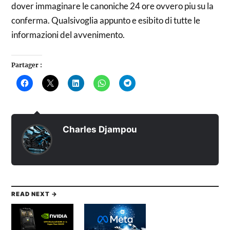
dover immaginare le canoniche 24 ore ovvero piu su la
conferma. Qualsivoglia appunto e esibito di tutte le
informazioni del avvenimento.
Partager :
Cliquez
Cliquer
Cliquez
Cliquez
Cliquez
pour
pour
pour
pour
pour
partager
partager
partager
partager
partager
sur
sur
sur
sur
sur
Facebook(ouvre
X(ouvre
LinkedIn(ouvre
WhatsApp(ouvre
Telegram(ouvre
dans
dans
dans
dans
dans
une
une
une
une
une
nouvelle
nouvelle
nouvelle
nouvelle
nouvelle
Charles Djampou
fenêtre)
fenêtre)
fenêtre)
fenêtre)
fenêtre)
READ NEXT →