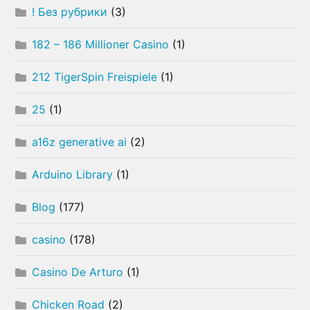
! Без рубрики
(3)
182 – 186 Millioner Casino
(1)
212 TigerSpin Freispiele
(1)
25
(1)
a16z generative ai
(2)
Arduino Library
(1)
Blog
(177)
casino
(178)
Casino De Arturo
(1)
Chicken Road
(2)