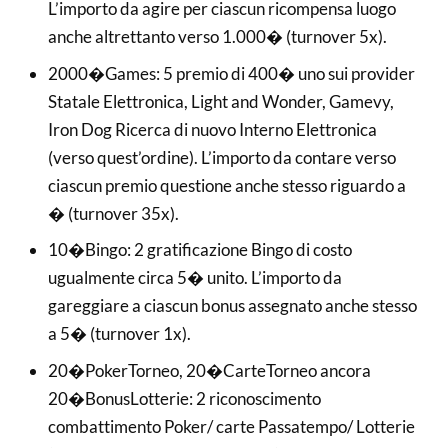
L’importo da agire per ciascun ricompensa luogo
anche altrettanto verso 1.000� (turnover 5x).
2000�Games: 5 premio di 400� uno sui provider
Statale Elettronica, Light and Wonder, Gamevy,
Iron Dog Ricerca di nuovo Interno Elettronica
(verso quest’ordine). L’importo da contare verso
ciascun premio questione anche stesso riguardo a
� (turnover 35x).
10�Bingo: 2 gratificazione Bingo di costo
ugualmente circa 5� unito. L’importo da
gareggiare a ciascun bonus assegnato anche stesso
a 5� (turnover 1x).
20�PokerTorneo, 20�CarteTorneo ancora
20�BonusLotterie: 2 riconoscimento
combattimento Poker/ carte Passatempo/ Lotterie