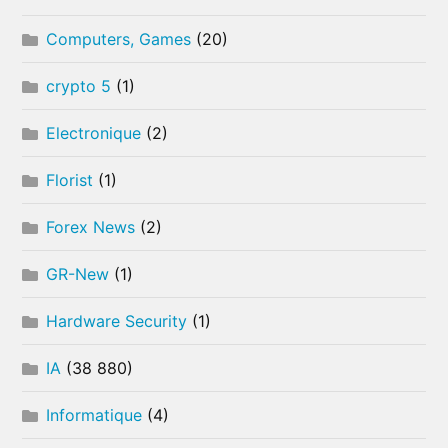
Computers, Games
(20)
crypto 5
(1)
Electronique
(2)
Florist
(1)
Forex News
(2)
GR-New
(1)
Hardware Security
(1)
IA
(38 880)
Informatique
(4)