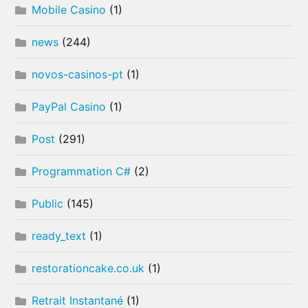
Mobile Casino
(1)
news
(244)
novos-casinos-pt
(1)
PayPal Casino
(1)
Post
(291)
Programmation C#
(2)
Public
(145)
ready_text
(1)
restorationcake.co.uk
(1)
Retrait Instantané
(1)