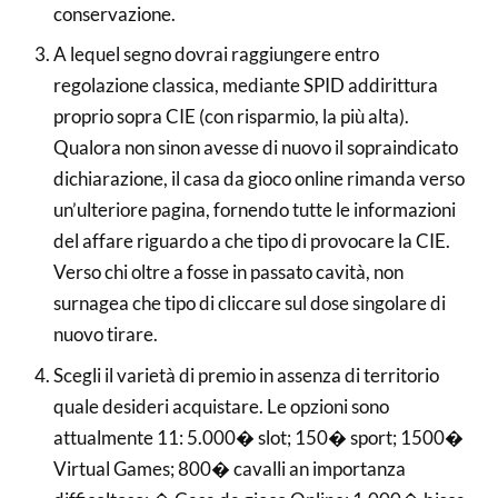
conservazione.
A lequel segno dovrai raggiungere entro
regolazione classica, mediante SPID addirittura
proprio sopra CIE (con risparmio, la più alta).
Qualora non sinon avesse di nuovo il sopraindicato
dichiarazione, il casa da gioco online rimanda verso
un’ulteriore pagina, fornendo tutte le informazioni
del affare riguardo a che tipo di provocare la CIE.
Verso chi oltre a fosse in passato cavità, non
surnagea che tipo di cliccare sul dose singolare di
nuovo tirare.
Scegli il varietà di premio in assenza di territorio
quale desideri acquistare. Le opzioni sono
attualmente 11: 5.000� slot; 150� sport; 1500�
Virtual Games; 800� cavalli an importanza