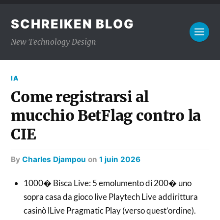
SCHREIKEN BLOG
New Technology Design
IA
Come registrarsi al
mucchio BetFlag contro la
CIE
by
Charles Djampou
on
1 juin 2026
1000� Bisca Live: 5 emolumento di 200� uno
sopra casa da gioco live Playtech Live addirittura
casinò lLive Pragmatic Play (verso quest’ordine).