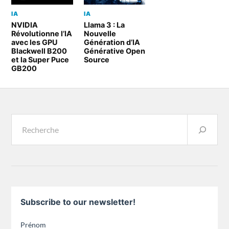
IA
IA
NVIDIA
Llama 3 : La
Révolutionne l’IA
Nouvelle
avec les GPU
Génération d’IA
Blackwell B200
Générative Open
et la Super Puce
Source
GB200
Subscribe to our newsletter!
Prénom