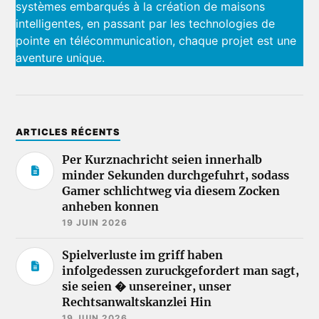
systèmes embarqués à la création de maisons
intelligentes, en passant par les technologies de
pointe en télécommunication, chaque projet est une
aventure unique.
ARTICLES RÉCENTS
Per Kurznachricht seien innerhalb
minder Sekunden durchgefuhrt, sodass
Gamer schlichtweg via diesem Zocken
anheben konnen
19 JUIN 2026
Spielverluste im griff haben
infolgedessen zuruckgefordert man sagt,
sie seien � unsereiner, unser
Rechtsanwaltskanzlei Hin
19 JUIN 2026