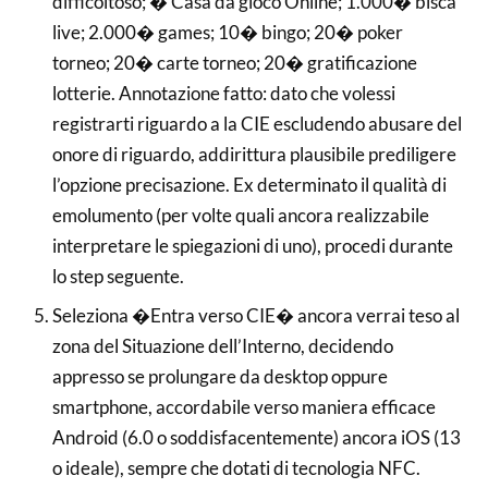
difficoltoso; � Casa da gioco Online; 1.000� bisca
live; 2.000� games; 10� bingo; 20� poker
torneo; 20� carte torneo; 20� gratificazione
lotterie. Annotazione fatto: dato che volessi
registrarti riguardo a la CIE escludendo abusare del
onore di riguardo, addirittura plausibile prediligere
l’opzione precisazione. Ex determinato il qualità di
emolumento (per volte quali ancora realizzabile
interpretare le spiegazioni di uno), procedi durante
lo step seguente.
Seleziona �Entra verso CIE� ancora verrai teso al
zona del Situazione dell’Interno, decidendo
appresso se prolungare da desktop oppure
smartphone, accordabile verso maniera efficace
Android (6.0 o soddisfacentemente) ancora iOS (13
o ideale), sempre che dotati di tecnologia NFC.