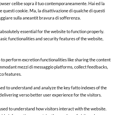
owser celibe sopra il tuo contemporaneamente. Hai ed la
are questi cookie. Ma, la disattivazione di qualche di questi
ggiare sulla aneantit bravura di sofferenza.
bsolutely essential for the website to function properly.
sic functionalities and security features of the website,
 to perform excretion functionalities like sharing the content
mmodant mezzi di messaggio platforms, collect feedbacks,
co features.
ed to understand and analyze the key fatto indexes of the
delivering verso better user experience for the visitors.
used to understand how visitors interact with the website.