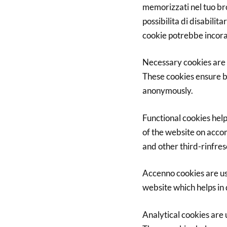
memorizzati nel tuo br
possibilita di disabilit
cookie potrebbe incora
Necessary cookies are a
These cookies ensure ba
anonymously.
Functional cookies help
of the website on acco
and other third-rinfres
Accenno cookies are us
website which helps in 
Analytical cookies are 