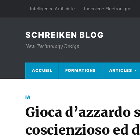
Intelligence Artificielle
Ingénierie Electronique
SCHREIKEN BLOG
New Technology Design
ACCUEIL
FORMATIONS
ARTICLES
IA
Gioca d’azzardo
coscienzioso ed di