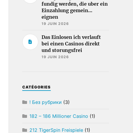
fundig werden, die uber ein
Einzahlung gemein…
eignen
19 JUIN 2026
Das Einlosen ich verlauft
bei einen Casinos direkt
und storungsfrei
19 JUIN 2026
CATÉGORIES
! Без рубрики
(3)
182 – 186 Millioner Casino
(1)
212 TigerSpin Freispiele
(1)