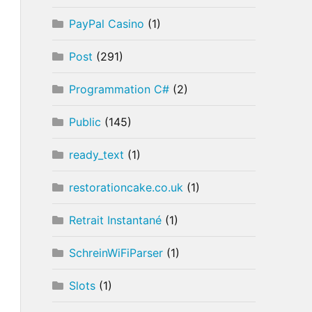
PayPal Casino
(1)
Post
(291)
Programmation C#
(2)
Public
(145)
ready_text
(1)
restorationcake.co.uk
(1)
Retrait Instantané
(1)
SchreinWiFiParser
(1)
Slots
(1)