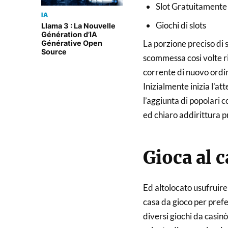
Slot Gratuitamente 
IA
Giochi di slots
Llama 3 : La Nouvelle
Génération d’IA
La porzione preciso di 
Générative Open
Source
scommessa cosi volte ri
corrente di nuovo ordin
Inizialmente inizia l’a
l’aggiunta di popolari c
ed chiaro addirittura 
Gioca al 
Ed altolocato usufruir
casa da gioco per pref
diversi giochi da casi