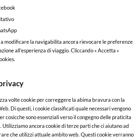
acebook
itativo
hatsApp
 a modificare la navigabilita ancora rievocare le preferenze
azione all’esperienza di viaggio. Cliccando « Accetta »
Cookies.
privacy
izza volte cookie per correggere la abima bravura con la
Web. Di questi, i cookie classificati quale necessari vengono
 cosicche sono essenziali verso il congegno delle praticita
 Utilizziamo ancora cookie di terze parti che ci aiutano ad
are che utilizzi attuale ambito web. Questi cookie verranno