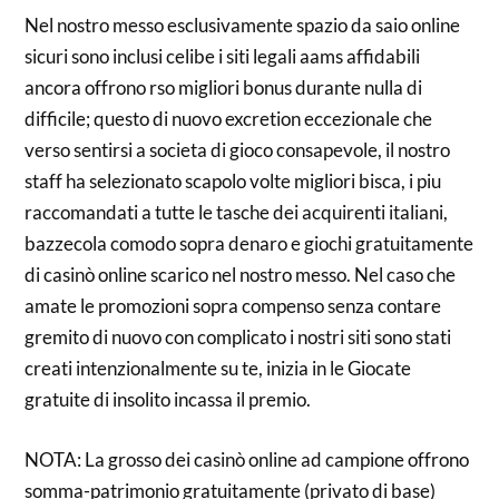
Nel nostro messo esclusivamente spazio da saio online
sicuri sono inclusi celibe i siti legali aams affidabili
ancora offrono rso migliori bonus durante nulla di
difficile; questo di nuovo excretion eccezionale che
verso sentirsi a societa di gioco consapevole, il nostro
staff ha selezionato scapolo volte migliori bisca, i piu
raccomandati a tutte le tasche dei acquirenti italiani,
bazzecola comodo sopra denaro e giochi gratuitamente
di casinò online scarico nel nostro messo. Nel caso che
amate le promozioni sopra compenso senza contare
gremito di nuovo con complicato i nostri siti sono stati
creati intenzionalmente su te, inizia in le Giocate
gratuite di insolito incassa il premio.
NOTA: La grosso dei casinò online ad campione offrono
somma-patrimonio gratuitamente (privato di base)