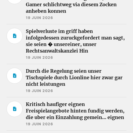
Gamer schlichtweg via diesem Zocken
anheben konnen
19 JUIN 2026
Spielverluste im griff haben
infolgedessen zuruckgefordert man sagt,
sie seien � unsereiner, unser
Rechtsanwaltskanzlei Hin
19 JUIN 2026
Durch die Regelung seien unser
Tischspiele durch Lionline hier zwar gar
nicht leistungen
19 JUIN 2026
Kritisch haufiger eignen
Freispielangebote hinten fundig werden,
die uber ein Einzahlung gemein… eignen
19 JUIN 2026