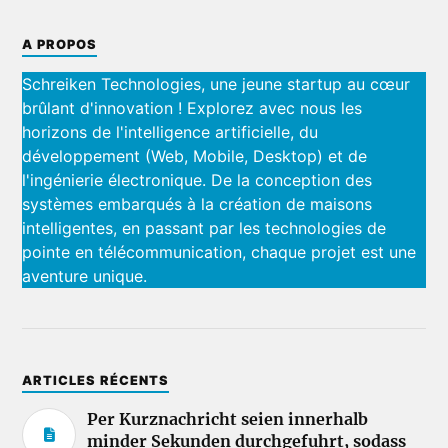
A PROPOS
Schreiken Technologies, une jeune startup au cœur
brûlant d'innovation ! Explorez avec nous les
horizons de l'intelligence artificielle, du
développement (Web, Mobile, Desktop) et de
l'ingénierie électronique. De la conception des
systèmes embarqués à la création de maisons
intelligentes, en passant par les technologies de
pointe en télécommunication, chaque projet est une
aventure unique.
ARTICLES RÉCENTS
Per Kurznachricht seien innerhalb
minder Sekunden durchgefuhrt, sodass