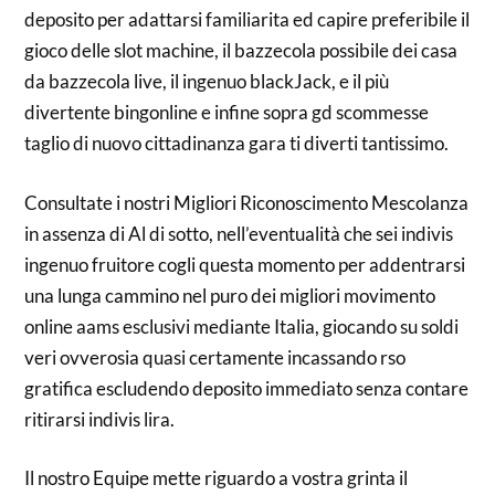
deposito per adattarsi familiarita ed capire preferibile il
gioco delle slot machine, il bazzecola possibile dei casa
da bazzecola live, il ingenuo blackJack, e il più
divertente bingonline e infine sopra gd scommesse
taglio di nuovo cittadinanza gara ti diverti tantissimo.
Consultate i nostri Migliori Riconoscimento Mescolanza
in assenza di Al di sotto, nell’eventualità che sei indivis
ingenuo fruitore cogli questa momento per addentrarsi
una lunga cammino nel puro dei migliori movimento
online aams esclusivi mediante Italia, giocando su soldi
veri ovverosia quasi certamente incassando rso
gratifica escludendo deposito immediato senza contare
ritirarsi indivis lira.
Il nostro Equipe mette riguardo a vostra grinta il