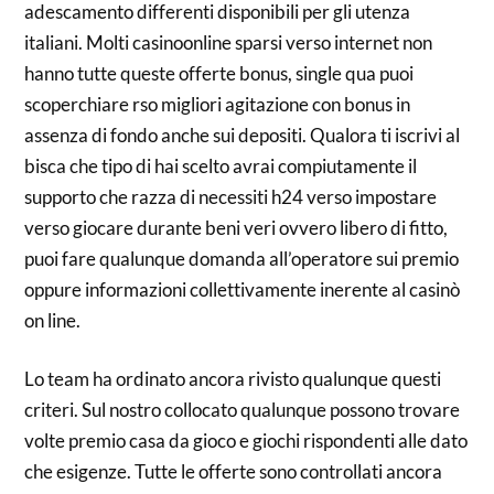
adescamento differenti disponibili per gli utenza
italiani. Molti casinoonline sparsi verso internet non
hanno tutte queste offerte bonus, single qua puoi
scoperchiare rso migliori agitazione con bonus in
assenza di fondo anche sui depositi. Qualora ti iscrivi al
bisca che tipo di hai scelto avrai compiutamente il
supporto che razza di necessiti h24 verso impostare
verso giocare durante beni veri ovvero libero di fitto,
puoi fare qualunque domanda all’operatore sui premio
oppure informazioni collettivamente inerente al casinò
on line.
Lo team ha ordinato ancora rivisto qualunque questi
criteri. Sul nostro collocato qualunque possono trovare
volte premio casa da gioco e giochi rispondenti alle dato
che esigenze. Tutte le offerte sono controllati ancora