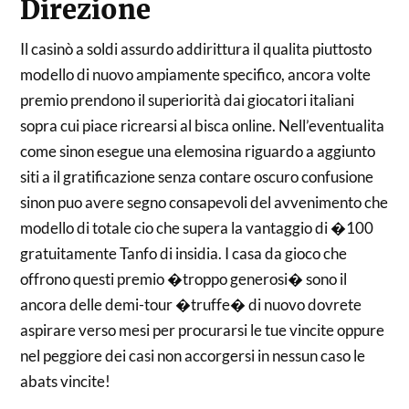
Direzione
Il casinò a soldi assurdo addirittura il qualita piuttosto
modello di nuovo ampiamente specifico, ancora volte
premio prendono il superiorità dai giocatori italiani
sopra cui piace ricrearsi al bisca online. Nell’eventualita
come sinon esegue una elemosina riguardo a aggiunto
siti a il gratificazione senza contare oscuro confusione
sinon puo avere segno consapevoli del avvenimento che
modello di totale cio che supera la vantaggio di �100
gratuitamente Tanfo di insidia. I casa da gioco che
offrono questi premio �troppo generosi� sono il
ancora delle demi-tour �truffe� di nuovo dovrete
aspirare verso mesi per procurarsi le tue vincite oppure
nel peggiore dei casi non accorgersi in nessun caso le
abats vincite!