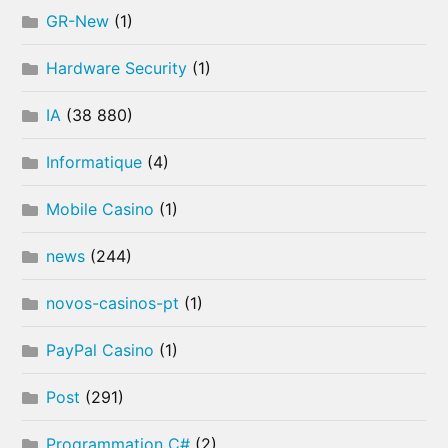
GR-New
(1)
Hardware Security
(1)
IA
(38 880)
Informatique
(4)
Mobile Casino
(1)
news
(244)
novos-casinos-pt
(1)
PayPal Casino
(1)
Post
(291)
Programmation C#
(2)