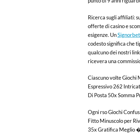
punto di 9 anni riguar
Ricerca sugli affiliati:
offerte di casino e sco
esigenze. Un
Signorbet
codesto significa che ti
qualcuno dei nostri link
ricevera una commission
Ciascuno volte Giochi 
Espressivo 262 Intric
Di Posta 50x Somma Pr
Ogni rso Giochi Confu
Fitto Minuscolo per R
35x Gratifica Meglio