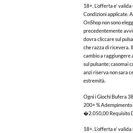
18+. L’offerta e’ valida 
Condizioni applicate. A
OnShop non sono eleggib
precedentemente avvice
dovra cliccare sul puls
che razza di ricevera. I
cambio a raggiungere a
sul pulsante; casomai c
anzi riserva non sara c
estremità.
Ogni i Giochi Bufera 3
200+ % Adempimento 5
�2.050,00 Requisito 
18+. L’offerta e’ valida 