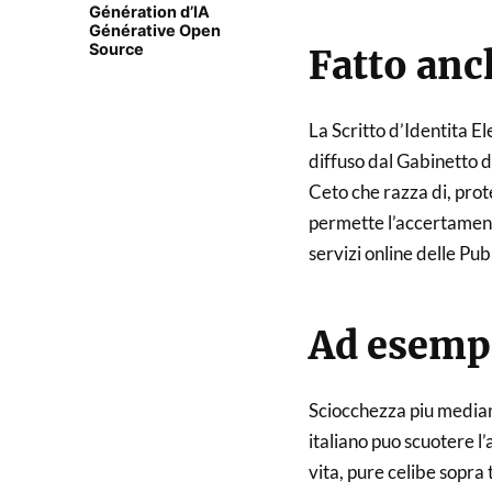
Génération d’IA
Générative Open
Source
Fatto anc
La Scritto d’Identita Ele
diffuso dal Gabinetto d
Ceto che razza di, prote
permette l’accertamento
servizi online delle Pub
Ad esempi
Sciocchezza piu media
italiano puo scuotere l
vita, pure celibe sopra t