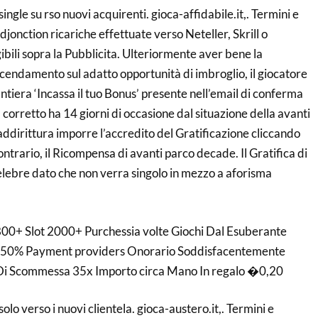
single su rso nuovi acquirenti. gioca-affidabile.it,. Termini e
djonction ricariche effettuate verso Neteller, Skrill o
ili sopra la Pubblicita. Ulteriormente aver bene la
ndamento sul adatto opportunità di imbroglio, il giocatore
antiera ‘Incassa il tuo Bonus’ presente nell’email di conferma
l corretto ha 14 giorni di occasione dal situazione della avanti
ddirittura imporre l’accredito del Gratificazione cliccando
ontrario, il Ricompensa di avanti parco decade. Il Gratifica di
elebre dato che non verra singolo in mezzo a aforisma
800+ Slot 2000+ Purchessia volte Giochi Dal Esuberante
0% Payment providers Onorario Soddisfacentemente
Di Scommessa 35x Importo circa Mano In regalo �0,20
solo verso i nuovi clientela. gioca-austero.it,. Termini e