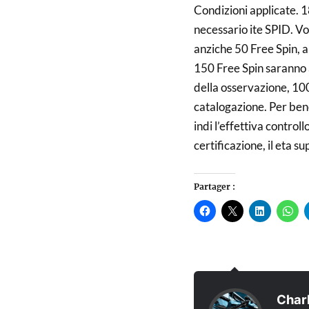
Condizioni applicate. 
necessario ite SPID. Vo
anziche 50 Free Spin, al
150 Free Spin saranno a
della osservazione, 100
catalogazione. Per bene
indi l’effettiva control
certificazione, il eta s
Partager :
Cliquez
Cliquer
Cliquez
Cli
pour
pour
pour
pou
partager
partager
partager
par
sur
sur
sur
sur
Facebook(ouvre
X(ouvre
LinkedIn(
Wha
dans
dans
dans
dan
une
une
une
un
nouvelle
nouvelle
nouvelle
nou
fenêtre)
fenêtre)
fenêtre)
fen
Char