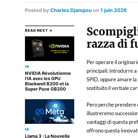
Posted
by
Charles Djampou
on
1 juin 2026
Scompigli
READ NEXT →
razza di 
Per operare il originar
IA
principali: introdurre 
NVIDIA Révolutionne
l’IA avec les GPU
SPID, oppure amare la p
Blackwell B200 et la
sostituito il verbale ca
Super Puce GB200
Pero perche prendere co
illustreremo succession
vantaggi di questa pre
offrono questa innovati
IA
Llama 3 : La Nouvelle