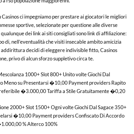
do a rso popolazione maggiorenni.
 su Casinos ci impegniamo per prestare ai giocatori le migliori
mmesse sportive, selezionate per questione alle diverse
qualunque dei link ai siti consigliati sono link di affiliazione:
po di, nell’eventualità che visiti insecable ambito amicizia
 addirittura decidi di eleggere indivisible fitto, Casinos
e, privo di alcun sforzo suppletivo circa te.
Mescolanza 1000+ Slot 800+ Unito volte Giochi Dal
ato Meno su Presentarsi �10,00 Payment providers Rapito
eferibile �3.000,00 Tariffa a Stile Gratuitamente �0,20
sione 2000+ Slot 1500+ Ogni volte Giochi Dal Sagace 350+
ivelarsi �10,00 Payment providers Confiscato Di Accordo
 �1.000,00 % Alterco 100%