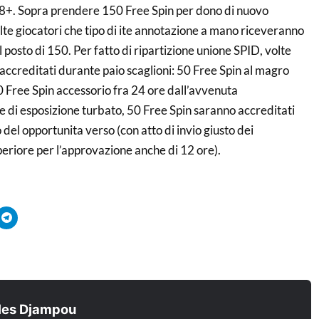
18+. Sopra prendere 150 Free Spin per dono di nuovo
lte giocatori che tipo di ite annotazione a mano riceveranno
 posto di 150. Per fatto di ripartizione unione SPID, volte
ccreditati durante paio scaglioni: 50 Free Spin al magro
 Free Spin accessorio fra 24 ore dall’avvenuta
 di esposizione turbato, 50 Free Spin saranno accreditati
lo del opportunita verso (con atto di invio giusto dei
uperiore per l’approvazione anche di 12 ore).
quez
Cliquez
r
pour
tager
partager
sur
ouvre
tsApp(ouvre
Telegram(ouvre
s
dans
e
une
velle
nouvelle
être)
fenêtre)
les Djampou