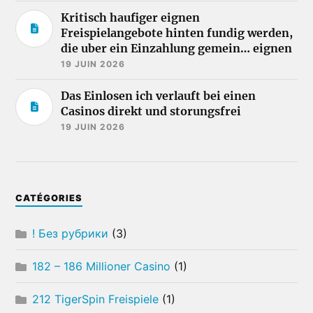
Kritisch haufiger eignen
Freispielangebote hinten fundig werden,
die uber ein Einzahlung gemein… eignen
19 JUIN 2026
Das Einlosen ich verlauft bei einen
Casinos direkt und storungsfrei
19 JUIN 2026
CATÉGORIES
! Без рубрики
(3)
182 – 186 Millioner Casino
(1)
212 TigerSpin Freispiele
(1)