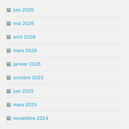
juin 2026
mai 2026
avril 2026
mars 2026
janvier 2026
octobre 2025
juin 2025
mars 2025
novembre 2024