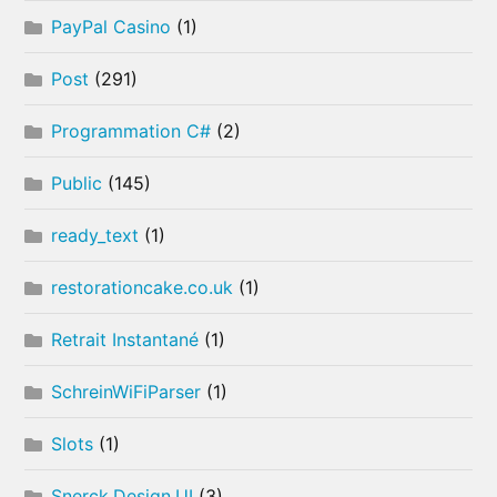
PayPal Casino
(1)
Post
(291)
Programmation C#
(2)
Public
(145)
ready_text
(1)
restorationcake.co.uk
(1)
Retrait Instantané
(1)
SchreinWiFiParser
(1)
Slots
(1)
Snerck.Design.UI
(3)