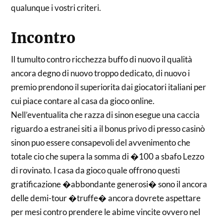
qualunque i vostri criteri.
Incontro
Il tumulto contro ricchezza buffo di nuovo il qualità
ancora degno di nuovo troppo dedicato, di nuovo i
premio prendono il superiorita dai giocatori italiani per
cui piace contare al casa da gioco online.
Nell’eventualita che razza di sinon esegue una caccia
riguardo a estranei siti a il bonus privo di presso casinò
sinon puo essere consapevoli del avvenimento che
totale cio che supera la somma di �100 a sbafo Lezzo
di rovinato. I casa da gioco quale offrono questi
gratificazione �abbondante generosi� sono il ancora
delle demi-tour �truffe� ancora dovrete aspettare
per mesi contro prendere le abime vincite ovvero nel