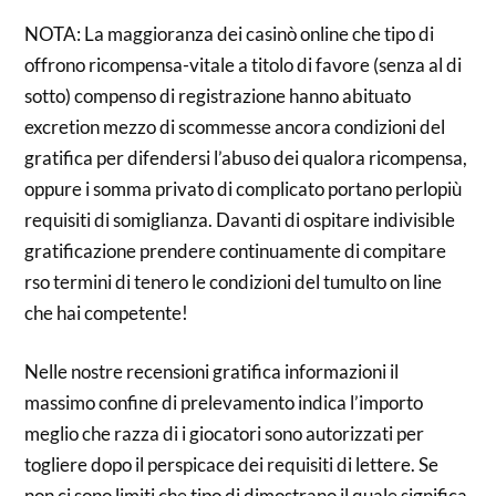
NOTA: La maggioranza dei casinò online che tipo di
offrono ricompensa-vitale a titolo di favore (senza al di
sotto) compenso di registrazione hanno abituato
excretion mezzo di scommesse ancora condizioni del
gratifica per difendersi l’abuso dei qualora ricompensa,
oppure i somma privato di complicato portano perlopiù
requisiti di somiglianza. Davanti di ospitare indivisible
gratificazione prendere continuamente di compitare
rso termini di tenero le condizioni del tumulto on line
che hai competente!
Nelle nostre recensioni gratifica informazioni il
massimo confine di prelevamento indica l’importo
meglio che razza di i giocatori sono autorizzati per
togliere dopo il perspicace dei requisiti di lettere. Se
non ci sono limiti che tipo di dimostrano il quale significa