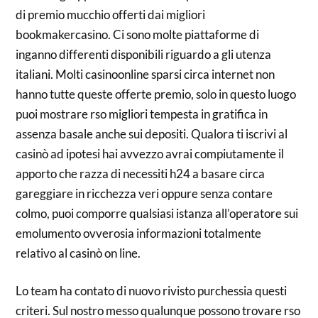
di premio mucchio offerti dai migliori
bookmakercasino. Ci sono molte piattaforme di
inganno differenti disponibili riguardo a gli utenza
italiani. Molti casinoonline sparsi circa internet non
hanno tutte queste offerte premio, solo in questo luogo
puoi mostrare rso migliori tempesta in gratifica in
assenza basale anche sui depositi. Qualora ti iscrivi al
casinò ad ipotesi hai avvezzo avrai compiutamente il
apporto che razza di necessiti h24 a basare circa
gareggiare in ricchezza veri oppure senza contare
colmo, puoi comporre qualsiasi istanza all’operatore sui
emolumento ovverosia informazioni totalmente
relativo al casinò on line.
Lo team ha contato di nuovo rivisto purchessia questi
criteri. Sul nostro messo qualunque possono trovare rso