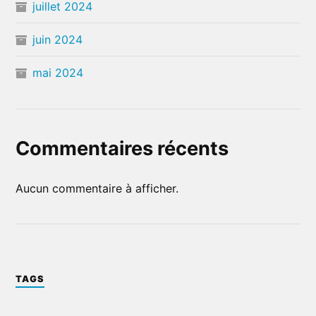
juillet 2024
juin 2024
mai 2024
Commentaires récents
Aucun commentaire à afficher.
TAGS