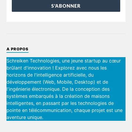
A PROPOS
Schreiken Technologies, une jeune startup au cœur
brûlant d'innovation ! Explorez avec nous les
horizons de l'intelligence artificielle, du
développement (Web, Mobile, Desktop) et de
l'ingénierie électronique. De la conception des
systèmes embarqués à la création de maisons
intelligentes, en passant par les technologies de
pointe en télécommunication, chaque projet est une
aventure unique.