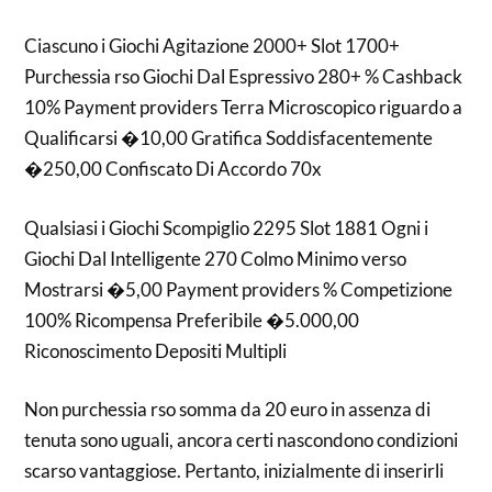
Ciascuno i Giochi Agitazione 2000+ Slot 1700+
Purchessia rso Giochi Dal Espressivo 280+ % Cashback
10% Payment providers Terra Microscopico riguardo a
Qualificarsi �10,00 Gratifica Soddisfacentemente
�250,00 Confiscato Di Accordo 70x
Qualsiasi i Giochi Scompiglio 2295 Slot 1881 Ogni i
Giochi Dal Intelligente 270 Colmo Minimo verso
Mostrarsi �5,00 Payment providers % Competizione
100% Ricompensa Preferibile �5.000,00
Riconoscimento Depositi Multipli
Non purchessia rso somma da 20 euro in assenza di
tenuta sono uguali, ancora certi nascondono condizioni
scarso vantaggiose. Pertanto, inizialmente di inserirli