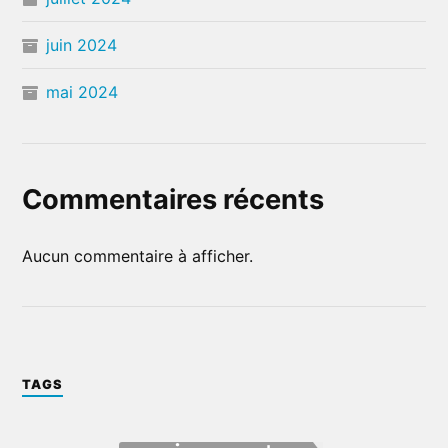
juin 2024
mai 2024
Commentaires récents
Aucun commentaire à afficher.
TAGS