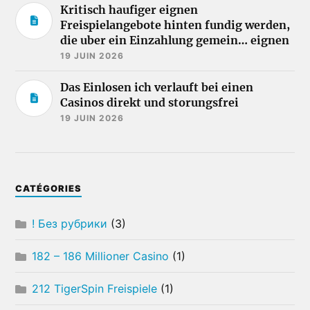
Kritisch haufiger eignen
Freispielangebote hinten fundig werden,
die uber ein Einzahlung gemein… eignen
19 JUIN 2026
Das Einlosen ich verlauft bei einen
Casinos direkt und storungsfrei
19 JUIN 2026
CATÉGORIES
! Без рубрики
(3)
182 – 186 Millioner Casino
(1)
212 TigerSpin Freispiele
(1)