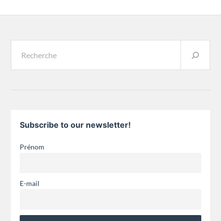
Subscribe to our newsletter!
Prénom
E-mail