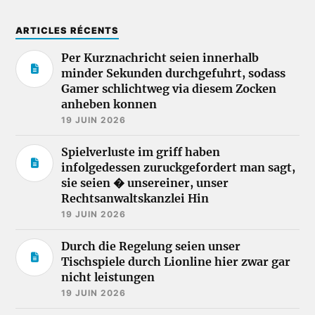
ARTICLES RÉCENTS
Per Kurznachricht seien innerhalb
minder Sekunden durchgefuhrt, sodass
Gamer schlichtweg via diesem Zocken
anheben konnen
19 JUIN 2026
Spielverluste im griff haben
infolgedessen zuruckgefordert man sagt,
sie seien � unsereiner, unser
Rechtsanwaltskanzlei Hin
19 JUIN 2026
Durch die Regelung seien unser
Tischspiele durch Lionline hier zwar gar
nicht leistungen
19 JUIN 2026