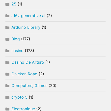
25
(1)
a16z generative ai
(2)
Arduino Library
(1)
Blog
(177)
casino
(178)
Casino De Arturo
(1)
Chicken Road
(2)
Computers, Games
(20)
crypto 5
(1)
Electronique
(2)