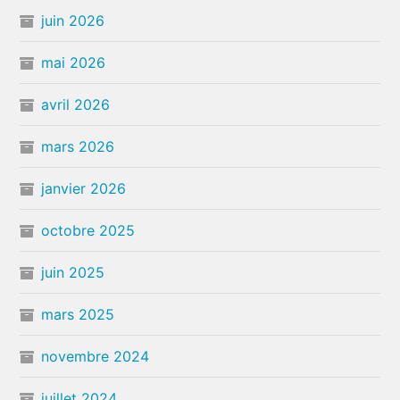
juin 2026
mai 2026
avril 2026
mars 2026
janvier 2026
octobre 2025
juin 2025
mars 2025
novembre 2024
juillet 2024