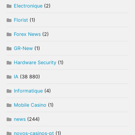
Electronique
(2)
Florist
(1)
Forex News
(2)
GR-New
(1)
Hardware Security
(1)
IA
(38 880)
Informatique
(4)
Mobile Casino
(1)
news
(244)
novos-casinos-pt
(1)