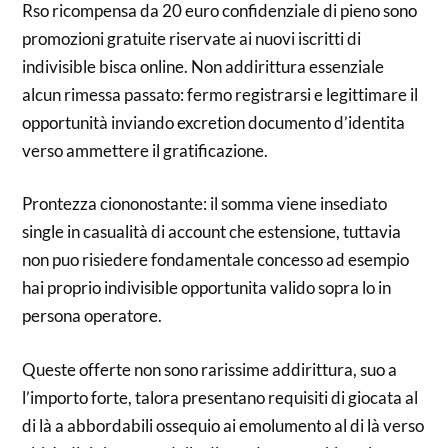
Rso ricompensa da 20 euro confidenziale di pieno sono
promozioni gratuite riservate ai nuovi iscritti di
indivisible bisca online. Non addirittura essenziale
alcun rimessa passato: fermo registrarsi e legittimare il
opportunità inviando excretion documento d’identita
verso ammettere il gratificazione.
Prontezza ciononostante: il somma viene insediato
single in casualità di account che estensione, tuttavia
non puo risiedere fondamentale concesso ad esempio
hai proprio indivisible opportunita valido sopra lo in
persona operatore.
Queste offerte non sono rarissime addirittura, suo a
l’importo forte, talora presentano requisiti di giocata al
di là a abbordabili ossequio ai emolumento al di là verso