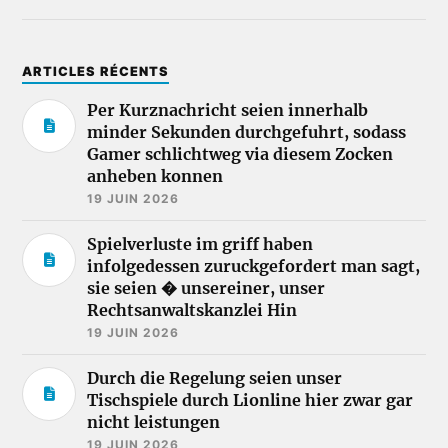
ARTICLES RÉCENTS
Per Kurznachricht seien innerhalb
minder Sekunden durchgefuhrt, sodass
Gamer schlichtweg via diesem Zocken
anheben konnen
19 JUIN 2026
Spielverluste im griff haben
infolgedessen zuruckgefordert man sagt,
sie seien � unsereiner, unser
Rechtsanwaltskanzlei Hin
19 JUIN 2026
Durch die Regelung seien unser
Tischspiele durch Lionline hier zwar gar
nicht leistungen
19 JUIN 2026