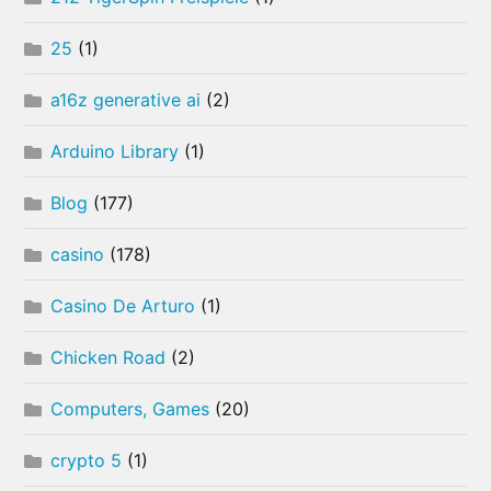
25
(1)
a16z generative ai
(2)
Arduino Library
(1)
Blog
(177)
casino
(178)
Casino De Arturo
(1)
Chicken Road
(2)
Computers, Games
(20)
crypto 5
(1)