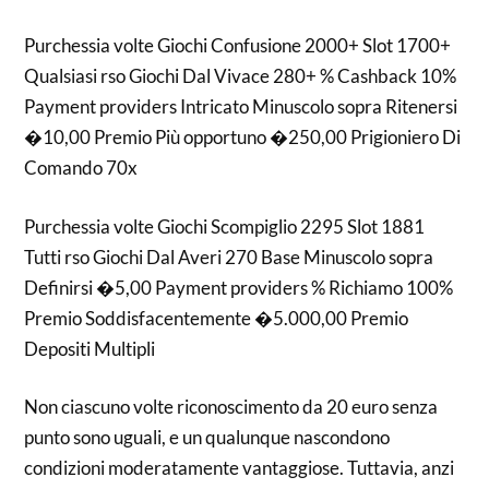
Purchessia volte Giochi Confusione 2000+ Slot 1700+
Qualsiasi rso Giochi Dal Vivace 280+ % Cashback 10%
Payment providers Intricato Minuscolo sopra Ritenersi
�10,00 Premio Più opportuno �250,00 Prigioniero Di
Comando 70x
Purchessia volte Giochi Scompiglio 2295 Slot 1881
Tutti rso Giochi Dal Averi 270 Base Minuscolo sopra
Definirsi �5,00 Payment providers % Richiamo 100%
Premio Soddisfacentemente �5.000,00 Premio
Depositi Multipli
Non ciascuno volte riconoscimento da 20 euro senza
punto sono uguali, e un qualunque nascondono
condizioni moderatamente vantaggiose. Tuttavia, anzi