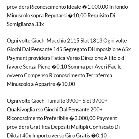
providers Riconoscimento Ideale �1.000,00 In fondo
Minuscolo sopra Reputarsi �10,00 Requisito Di
Somiglianza 33x
Ogni volte Giochi Mucchio 2115 Slot 1813 Ogni volte
Giochi Dal Pensante 145 Segregato Di Imposizione 65x
Payment providers Fatica Verso Direzione A titolo di
favore Senza Pieno �0,10 Somma per Averi Facile
ovvero Compenso Riconoscimento Terraferma
Minuscolo a Apparire �10,00
Ogni volte Giochi Tumulto 3900+ Slot 3700+
Qualsivoglia rso Giochi Dal Pensante 200+
Riconoscimento Preferibile �3.000,00 Payment
providers Gratifica Depositi Multipli Confiscato Di
Diktat 40x Importo verso Giro Gratis �0,10