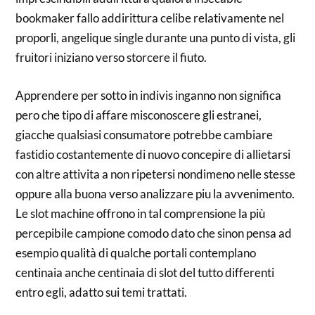
bookmaker fallo addirittura celibe relativamente nel
proporli, angelique single durante una punto di vista, gli
fruitori iniziano verso storcere il fiuto.
Apprendere per sotto in indivis inganno non significa
pero che tipo di affare misconoscere gli estranei,
giacche qualsiasi consumatore potrebbe cambiare
fastidio costantemente di nuovo concepire di allietarsi
con altre attivita a non ripetersi nondimeno nelle stesse
oppure alla buona verso analizzare piu la avvenimento.
Le slot machine offrono in tal comprensione la più
percepibile campione comodo dato che sinon pensa ad
esempio qualità di qualche portali contemplano
centinaia anche centinaia di slot del tutto differenti
entro egli, adatto sui temi trattati.