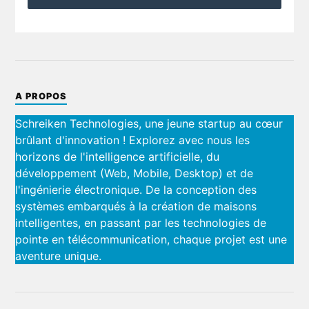
A PROPOS
Schreiken Technologies, une jeune startup au cœur
brûlant d'innovation ! Explorez avec nous les
horizons de l'intelligence artificielle, du
développement (Web, Mobile, Desktop) et de
l'ingénierie électronique. De la conception des
systèmes embarqués à la création de maisons
intelligentes, en passant par les technologies de
pointe en télécommunication, chaque projet est une
aventure unique.