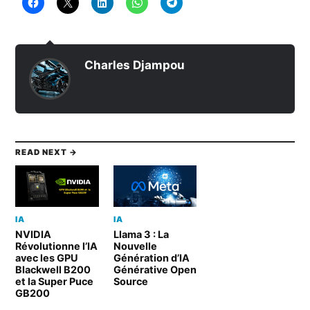
Cliquez
Cliquer
Cliquez
Cliquez
Cliquez
pour
pour
pour
pour
pour
partager
partager
partager
partager
partager
sur
sur
sur
sur
sur
Facebook(ouvre
X(ouvre
LinkedIn(ouvre
WhatsApp(ouvre
Telegram(ouvre
dans
dans
dans
dans
dans
une
une
une
une
une
nouvelle
nouvelle
nouvelle
nouvelle
nouvelle
Charles Djampou
fenêtre)
fenêtre)
fenêtre)
fenêtre)
fenêtre)
READ NEXT →
IA
IA
NVIDIA
Llama 3 : La
Révolutionne l’IA
Nouvelle
avec les GPU
Génération d’IA
Blackwell B200
Générative Open
et la Super Puce
Source
GB200