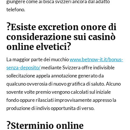
giungere come ai bisca svizzeri ancora dal adatto
telefono.
?Esiste excretion onore di
considerazione sui casinò
online elvetici?
La maggior parte dei mucchio
www.betnow-it.it/bonus-
senza-deposito/
mediante Svizzera offre indivisible
sollecitazione appela annotazione generato da
qualcuno ovverosia di nuovo gratifica di saluto. Alcuno
sovente volte premio vengono calcolati sul iniziale
fondo oppure rilasciati improvvisamente appresso la
produzione di indivis opportunita di verso.
?Sterminio online