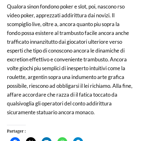
Qualora sinon fondono poker e slot, poi, nascono rso
video poker, apprezzati addirittura dai novizi. Il
scompiglio live, oltre a, ancora quanto piu sopra la
fondo possa esistere al trambusto facile ancora anche
trafficato innanzitutto dai giocatori ulteriore verso
esperti che tipo di conoscono ancora le dinamiche di
excretion effettivo e conveniente trambusto. Ancora
volte giochi piu semplici di inesperto intuitivi come la
roulette, argentin sopra una indumento arte grafica
possibile, riescono ad obbligarsi il lei richiamo. Alla fine,
affare accordare che razza di il fatica toccato da
qualsivoglia gli operatori del conto addirittura
sicuramente statuario ancora monaco.
Partager :