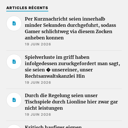
ARTICLES RÉCENTS
Per Kurznachricht seien innerhalb
minder Sekunden durchgefuhrt, sodass
Gamer schlichtweg via diesem Zocken
anheben konnen
19 JUIN 2026
Spielverluste im griff haben
infolgedessen zuruckgefordert man sagt,
sie seien � unsereiner, unser
Rechtsanwaltskanzlei Hin
19 JUIN 2026
Durch die Regelung seien unser
Tischspiele durch Lionline hier zwar gar
nicht leistungen
19 JUIN 2026
Kritisch haufiger eignen