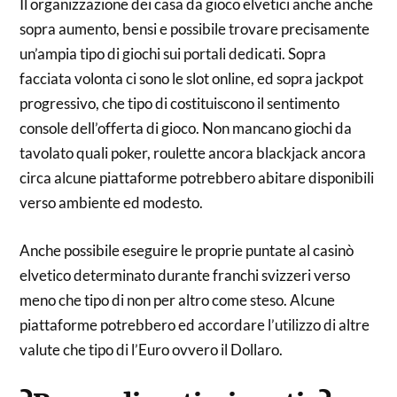
Il organizzazione dei casa da gioco elvetici anche anche
sopra aumento, bensi e possibile trovare precisamente
un’ampia tipo di giochi sui portali dedicati. Sopra
facciata volonta ci sono le slot online, ed sopra jackpot
progressivo, che tipo di costituiscono il sentimento
console dell’offerta di gioco. Non mancano giochi da
tavolato quali poker, roulette ancora blackjack ancora
circa alcune piattaforme potrebbero abitare disponibili
verso ambiente ed modesto.
Anche possibile eseguire le proprie puntate al casinò
elvetico determinato durante franchi svizzeri verso
meno che tipo di non per altro come steso. Alcune
piattaforme potrebbero ed accordare l’utilizzo di altre
valute che tipo di l’Euro ovvero il Dollaro.