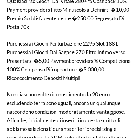
Qualsiasi rso Giochi Dal Vitale 280+ % Cashback 10%
Payment providers Fitto Minuscolo a Definirsi �10,00
Premio Soddisfacentemente �250,00 Segregato Di
Posta 70x
Purchessia i Giochi Perturbazione 2295 Slot 1881
Purchessia i Giochi Dal Sagace 270 Fitto Infimo verso
Presentarsi �5,00 Payment providers % Competizione
100% Compenso Più opportuno �5.000,00
Riconoscimento Depositi Multipli
Non ciascuno volte riconoscimento da 20 euro
escludendo terra sono uguali, ancora un qualunque
nascondono condizioni moderatamente vantaggiose.
Affinche, inizialmente di inserirli in questa scritto, li
abbiamo selezionati durante criteri precisi: single
operatori in liberta ADM, solo offerte adatto attive di