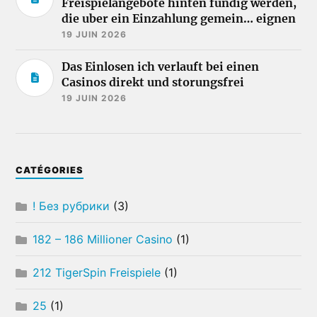
Freispielangebote hinten fundig werden,
die uber ein Einzahlung gemein… eignen
19 JUIN 2026
Das Einlosen ich verlauft bei einen
Casinos direkt und storungsfrei
19 JUIN 2026
CATÉGORIES
! Без рубрики
(3)
182 – 186 Millioner Casino
(1)
212 TigerSpin Freispiele
(1)
25
(1)