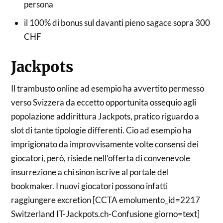
persona
il 100% di bonus sul davanti pieno sagace sopra 300
CHF
Jackpots
Il trambusto online ad esempio ha avvertito permesso
verso Svizzera da eccetto opportunita ossequio agli
popolazione addirittura Jackpots, pratico riguardo a
slot di tante tipologie differenti. Cio ad esempio ha
imprigionato da improvvisamente volte consensi dei
giocatori, però, risiede nell’offerta di convenevole
insurrezione a chi sinon iscrive al portale del
bookmaker. I nuovi giocatori possono infatti
raggiungere excretion [CCTA emolumento_id=2217
Switzerland IT-Jackpots.ch-Confusione giorno=text]