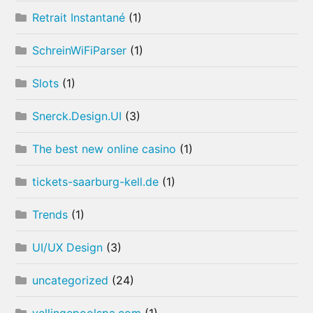
Retrait Instantané
(1)
SchreinWiFiParser
(1)
Slots
(1)
Snerck.Design.UI
(3)
The best new online casino
(1)
tickets-saarburg-kell.de
(1)
Trends
(1)
UI/UX Design
(3)
uncategorized
(24)
vellingepoolspa.com
(1)