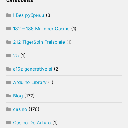
CATÉGORIES
! Без рубрики
(3)
182 – 186 Millioner Casino
(1)
212 TigerSpin Freispiele
(1)
25
(1)
a16z generative ai
(2)
Arduino Library
(1)
Blog
(177)
casino
(178)
Casino De Arturo
(1)