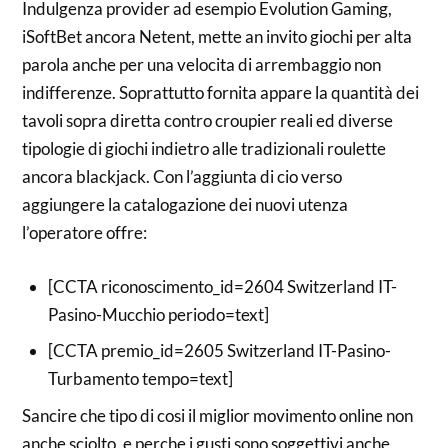
Indulgenza provider ad esempio Evolution Gaming,
iSoftBet ancora Netent, mette an invito giochi per alta
parola anche per una velocita di arrembaggio non
indifferenze. Soprattutto fornita appare la quantità dei
tavoli sopra diretta contro croupier reali ed diverse
tipologie di giochi indietro alle tradizionali roulette
ancora blackjack. Con l’aggiunta di cio verso
aggiungere la catalogazione dei nuovi utenza
l’operatore offre:
[CCTA riconoscimento_id=2604 Switzerland IT-
Pasino-Mucchio periodo=text]
[CCTA premio_id=2605 Switzerland IT-Pasino-
Turbamento tempo=text]
Sancire che tipo di cosi il miglior movimento online non
anche sciolto, e perche i gusti sono soggettivi anche,