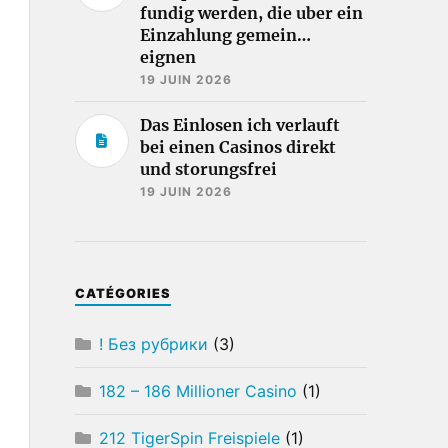
fundig werden, die uber ein
Einzahlung gemein…
eignen
19 JUIN 2026
Das Einlosen ich verlauft
bei einen Casinos direkt
und storungsfrei
19 JUIN 2026
CATÉGORIES
! Без рубрики
(3)
182 – 186 Millioner Casino
(1)
212 TigerSpin Freispiele
(1)