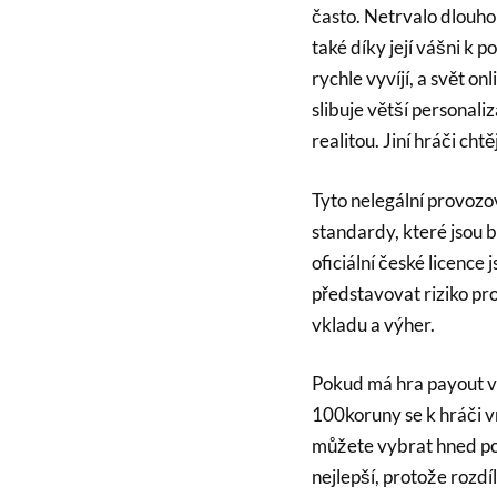
často. Netrvalo dlouho 
také díky její vášni k 
rychle vyvíjí, a svět o
slibuje větší personaliz
realitou. Jiní hráči ch
Tyto nelegální provozov
standardy, které jsou 
oficiální české licenc
představovat riziko pr
vkladu a výher.
Pokud má hra payout v
100koruny se k hráči v
můžete vybrat hned po 
nejlepší, protože rozd