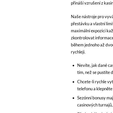
přináší vzrušení z kas
Naše nástroje pro vyvá
přestávku a vlastní limi
maximální expozici kaž
zkontrolovat informace
během jednoho až dvou 
rychleji.
Nevíte, jak dané cas
tím, než se pustíte 
Chcete-li rychle vy
telefonu a klepněte
Sezónní bonusy mají
casinových turnajů,