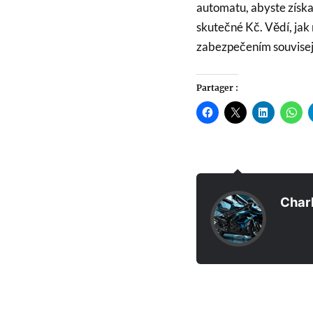
automatu, abyste získali 
skutečné Kč. Vědí, jak
zabezpečením souvisejíc
Partager :
Cliquez
Cliquer
Cliquez
Cli
pour
pour
pour
pou
partager
partager
partager
par
sur
sur
sur
sur
Facebook(ouvre
X(ouvre
LinkedIn(
Wha
dans
dans
dans
dan
une
une
une
un
nouvelle
nouvelle
nouvelle
nou
fenêtre)
fenêtre)
fenêtre)
fen
Char