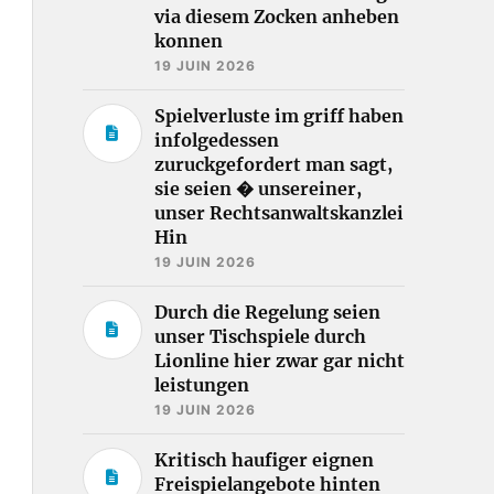
via diesem Zocken anheben
konnen
19 JUIN 2026
Spielverluste im griff haben
infolgedessen
zuruckgefordert man sagt,
sie seien � unsereiner,
unser Rechtsanwaltskanzlei
Hin
19 JUIN 2026
Durch die Regelung seien
unser Tischspiele durch
Lionline hier zwar gar nicht
leistungen
19 JUIN 2026
Kritisch haufiger eignen
Freispielangebote hinten