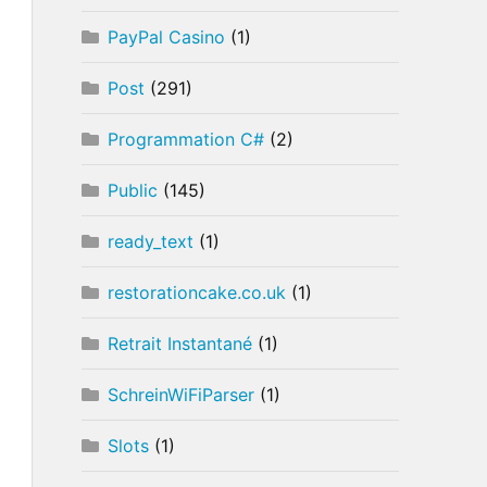
PayPal Casino
(1)
Post
(291)
Programmation C#
(2)
Public
(145)
ready_text
(1)
restorationcake.co.uk
(1)
Retrait Instantané
(1)
SchreinWiFiParser
(1)
Slots
(1)