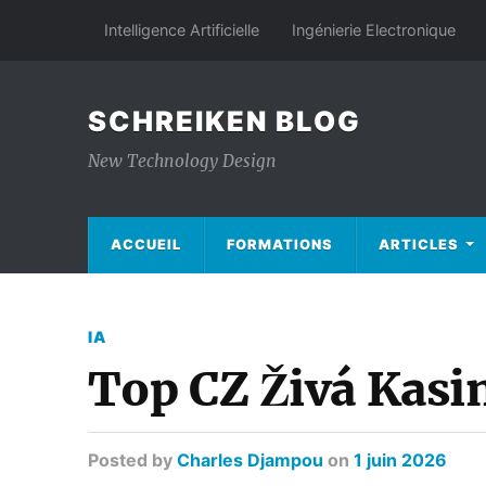
Intelligence Artificielle
Ingénierie Electronique
SCHREIKEN BLOG
New Technology Design
ACCUEIL
FORMATIONS
ARTICLES
IA
Top CZ Živá Kasi
Posted
by
Charles Djampou
on
1 juin 2026