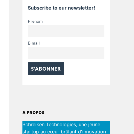
Subscribe to our newsletter!
Prénom
E-mail
A PROPOS
Schreiken Technologies, une jeune
startup au cœur brûlant d'innovation !