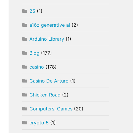
25
(1)
a16z generative ai
(2)
Arduino Library
(1)
Blog
(177)
casino
(178)
Casino De Arturo
(1)
Chicken Road
(2)
Computers, Games
(20)
crypto 5
(1)