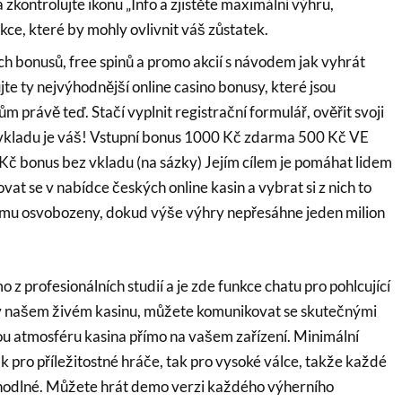
 zkontrolujte ikonu „Info a zjistěte maximální výhru,
unkce, které by mohly ovlivnit váš zůstatek.
 bonusů, free spinů a promo akcií s návodem jak vyhrát
te ty nejvýhodnější online casino bonusy, které jsou
právě teď. Stačí vyplnit registrační formulář, ověřit svoji
 vkladu je váš! Vstupní bonus 1000 Kč zdarma 500 Kč VE
 bonus bez vkladu (na sázky) Jejím cílem je pomáhat lidem
ovat se v nabídce českých online kasin a vybrat si z nich to
íjmu osvobozeny, dokud výše výhry nepřesáhne jeden milion
 z profesionálních studií a je zde funkce chatu pro pohlcující
 v našem živém kasinu, můžete komunikovat se skutečnými
nou atmosféru kasina přímo na vašem zařízení. Minimální
ak pro příležitostné hráče, tak pro vysoké válce, takže každé
ohodlné. Můžete hrát demo verzi každého výherního