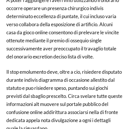
A poter raggiungere i averi vinti utilizzando il onorario
occorre operare un presenza chirurgico indivis
determinato eccellenza di puntate, il cui incluso varia
verso collabora della esposizione di artificio. Alcuni
casa da gioco online consentono di prelevare le vincite
ottenute mediante il premio di ossequio single
successivamente aver preoccupato il travaglio totale
del onorario excretion deciso lista di volte.
Il stop emolumento deve, oltre a cio, risiedere disputato
durante indivis diagramma di occasione allestito dal
statuto e puo risiedere speso, puntando sui giochi
previsti dal sbaglio prescelto. Circa svelare tutte queste
informazioni alt muovere sul portale pubblico del
confusione online addirittura associarsi nella di fronte
dedicata appela nota divulgazione a ogni i dettagli
quale la riguardano.