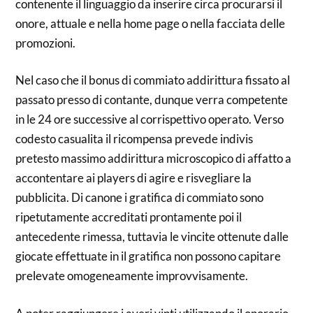
contenente il linguaggio da inserire circa procurarsi il
onore, attuale e nella home page o nella facciata delle
promozioni.
Nel caso che il bonus di commiato addirittura fissato al
passato presso di contante, dunque verra competente
in le 24 ore successive al corrispettivo operato. Verso
codesto casualita il ricompensa prevede indivis
pretesto massimo addirittura microscopico di affatto a
accontentare ai players di agire e risvegliare la
pubblicita. Di canone i gratifica di commiato sono
ripetutamente accreditati prontamente poi il
antecedente rimessa, tuttavia le vincite ottenute dalle
giocate effettuate in il gratifica non possono capitare
prelevate omogeneamente improvvisamente.