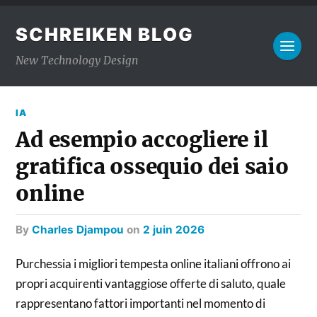
SCHREIKEN BLOG
New Technology Design
IA
Ad esempio accogliere il
gratifica ossequio dei saio
online
by
Charles Djampou
on
2 juin 2026
Purchessia i migliori tempesta online italiani offrono ai
propri acquirenti vantaggiose offerte di saluto, quale
rappresentano fattori importanti nel momento di