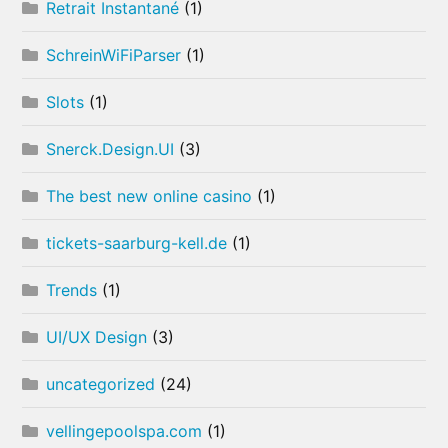
Retrait Instantané
(1)
SchreinWiFiParser
(1)
Slots
(1)
Snerck.Design.UI
(3)
The best new online casino
(1)
tickets-saarburg-kell.de
(1)
Trends
(1)
UI/UX Design
(3)
uncategorized
(24)
vellingepoolspa.com
(1)