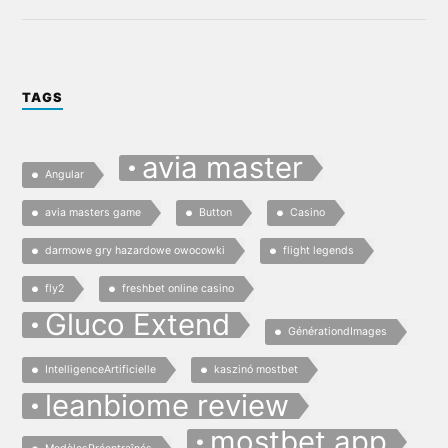
TAGS
avia master
Angular
avia masters game
Button
Casino
darmowe gry hazardowe owocowki
flight legends
fly2
freshbet online casino
Gluco Extend
GénérationdImages
IntelligenceArtificielle
kaszinó mostbet
leanbiome review
mostbet app