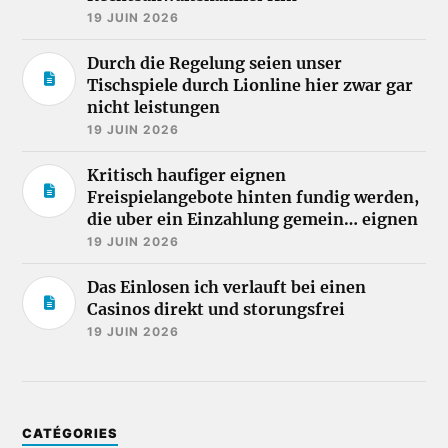
19 JUIN 2026
Durch die Regelung seien unser
Tischspiele durch Lionline hier zwar gar
nicht leistungen
19 JUIN 2026
Kritisch haufiger eignen
Freispielangebote hinten fundig werden,
die uber ein Einzahlung gemein… eignen
19 JUIN 2026
Das Einlosen ich verlauft bei einen
Casinos direkt und storungsfrei
19 JUIN 2026
CATÉGORIES