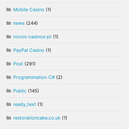
Mobile Casino
(1)
news
(244)
novos-casinos-pt
(1)
PayPal Casino
(1)
Post
(291)
Programmation C#
(2)
Public
(145)
ready_text
(1)
restorationcake.co.uk
(1)