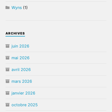
Wyns
(1)
ARCHIVES
juin 2026
mai 2026
avril 2026
mars 2026
janvier 2026
octobre 2025