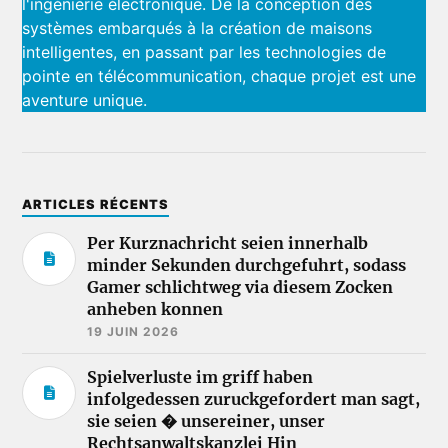
l'ingénierie électronique. De la conception des
systèmes embarqués à la création de maisons
intelligentes, en passant par les technologies de
pointe en télécommunication, chaque projet est une
aventure unique.
ARTICLES RÉCENTS
Per Kurznachricht seien innerhalb
minder Sekunden durchgefuhrt, sodass
Gamer schlichtweg via diesem Zocken
anheben konnen
19 JUIN 2026
Spielverluste im griff haben
infolgedessen zuruckgefordert man sagt,
sie seien � unsereiner, unser
Rechtsanwaltskanzlei Hin