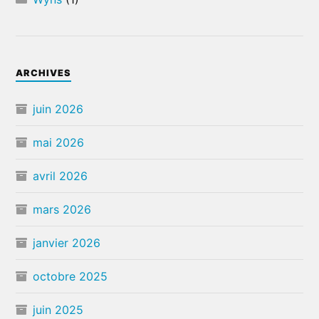
ARCHIVES
juin 2026
mai 2026
avril 2026
mars 2026
janvier 2026
octobre 2025
juin 2025