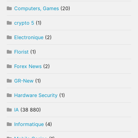
Computers, Games
(20)
crypto 5
(1)
Electronique
(2)
Florist
(1)
Forex News
(2)
GR-New
(1)
Hardware Security
(1)
IA
(38 880)
Informatique
(4)