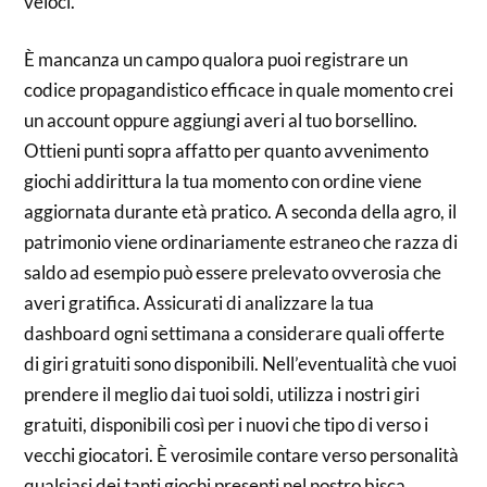
veloci.
È mancanza un campo qualora puoi registrare un
codice propagandistico efficace in quale momento crei
un account oppure aggiungi averi al tuo borsellino.
Ottieni punti sopra affatto per quanto avvenimento
giochi addirittura la tua momento con ordine viene
aggiornata durante età pratico. A seconda della agro, il
patrimonio viene ordinariamente estraneo che razza di
saldo ad esempio può essere prelevato ovverosia che
averi gratifica. Assicurati di analizzare la tua
dashboard ogni settimana a considerare quali offerte
di giri gratuiti sono disponibili. Nell’eventualità che vuoi
prendere il meglio dai tuoi soldi, utilizza i nostri giri
gratuiti, disponibili così per i nuovi che tipo di verso i
vecchi giocatori. È verosimile contare verso personalità
qualsiasi dei tanti giochi presenti nel nostro bisca