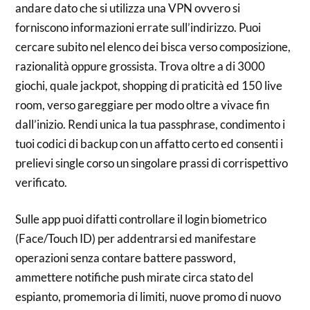
andare dato che si utilizza una VPN ovvero si
forniscono informazioni errate sull’indirizzo. Puoi
cercare subito nel elenco dei bisca verso composizione,
razionalità oppure grossista. Trova oltre a di 3000
giochi, quale jackpot, shopping di praticità ed 150 live
room, verso gareggiare per modo oltre a vivace fin
dall’inizio. Rendi unica la tua passphrase, condimento i
tuoi codici di backup con un affatto certo ed consenti i
prelievi single corso un singolare prassi di corrispettivo
verificato.
Sulle app puoi difatti controllare il login biometrico
(Face/Touch ID) per addentrarsi ed manifestare
operazioni senza contare battere password,
ammettere notifiche push mirate circa stato del
espianto, promemoria di limiti, nuove promo di nuovo