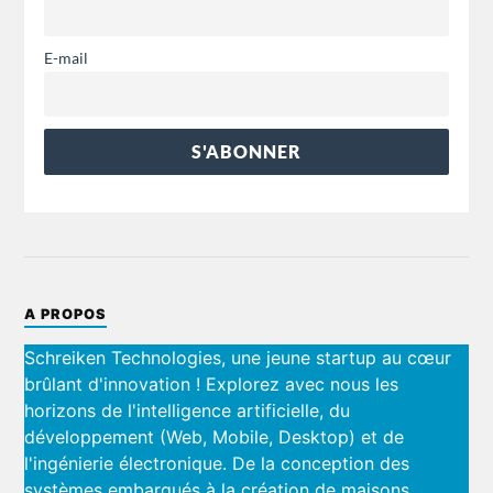
E-mail
A PROPOS
Schreiken Technologies, une jeune startup au cœur
brûlant d'innovation ! Explorez avec nous les
horizons de l'intelligence artificielle, du
développement (Web, Mobile, Desktop) et de
l'ingénierie électronique. De la conception des
systèmes embarqués à la création de maisons