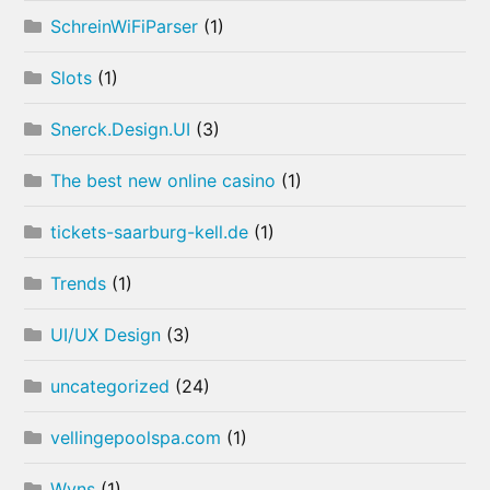
SchreinWiFiParser
(1)
Slots
(1)
Snerck.Design.UI
(3)
The best new online casino
(1)
tickets-saarburg-kell.de
(1)
Trends
(1)
UI/UX Design
(3)
uncategorized
(24)
vellingepoolspa.com
(1)
Wyns
(1)