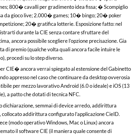
s; 800� cavalli per gradimento idea fissa; � Scompiglio
a da gioco live; 2.000� games; 10� bingo; 20� poker
petizione; 20� gratifica lotterie. Esposizione fatto: nel
istrarti durante la CIE senza contare sfruttare del
ima, ancora possibile scegliere l’opzione precisazione. Gia
ta di premio (qualche volta quali ancora facile intuire le
o), procedi su lo step diverso.
er CIE� ancora verrai spiegato al estensione del Gabinetto
endo appresso nel caso che continuare da desktop ovverosia
bile per mezzo lavorativo Android (6.0 o ideale) e iOS (13
e), a patto che dotati di tecnica NFC.
mo dichiarazione, semmai di device arredo, addirittura
 collocato addirittura configurato l’applicazione CieID.
nvece (modo operativo Windows, Mac o Linux) ancora
temato il software CIE (il maniera quale consente di