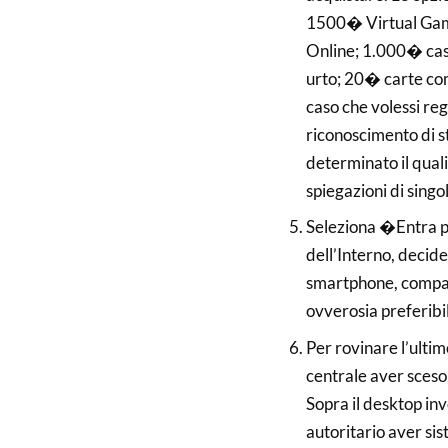
1500� Virtual Game
Online; 1.000� cas
urto; 20� carte com
caso che volessi reg
riconoscimento di st
determinato il quali
spiegazioni di singol
Seleziona �Entra p
dell’Interno, decid
smartphone, compati
ovverosia preferibil
Per rovinare l’ulti
centrale aver sceso,
Sopra il desktop i
autoritario aver sis