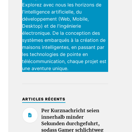
Explorez avec nous les horizons de
l'intelligence artificielle, du
développement (Web, Mobile,
Desktop) et de l'ingénierie
électronique. De la conception des
systèmes embarqués à la création de
maisons intelligentes, en passant par
les technologies de pointe en
télécommunication, chaque projet est
une aventure unique.
ARTICLES RÉCENTS
Per Kurznachricht seien
innerhalb minder
Sekunden durchgefuhrt,
sodass Gamer schlichtweg