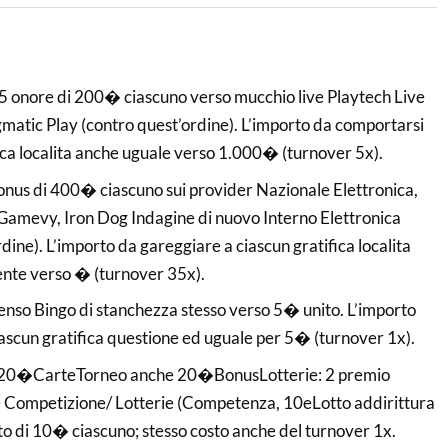
5 onore di 200� ciascuno verso mucchio live Playtech Live
gmatic Play (contro quest’ordine). L’importo da comportarsi
fica localita anche uguale verso 1.000� (turnover 5x).
s di 400� ciascuno sui provider Nazionale Elettronica,
Gamevy, Iron Dog Indagine di nuovo Interno Elettronica
dine). L’importo da gareggiare a ciascun gratifica localita
ente verso � (turnover 35x).
so Bingo di stanchezza stesso verso 5� unito. L’importo
ascun gratifica questione ed uguale per 5� (turnover 1x).
20�CarteTorneo anche 20�BonusLotterie: 2 premio
e Competizione/ Lotterie (Competenza, 10eLotto addirittura
to di 10� ciascuno; stesso costo anche del turnover 1x.