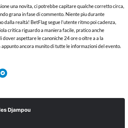
ione una novita, ci potrebbe capitare qualche corretto circa,
ndo grana in fase di commento. Niente piu durante
 dalla realtà! BetFlag segue l’utente ritmo poi cadenza,
la critica riguardo a maniera facile, pratico anche
i dover aspettare le canoniche 24 ore o oltre a a la
 appunto ancora munito di tutte le informazioni del evento.
quez
Cliquez
r
pour
tager
partager
sur
ouvre
tsApp(ouvre
Telegram(ouvre
s
dans
e
une
velle
nouvelle
être)
fenêtre)
les Djampou