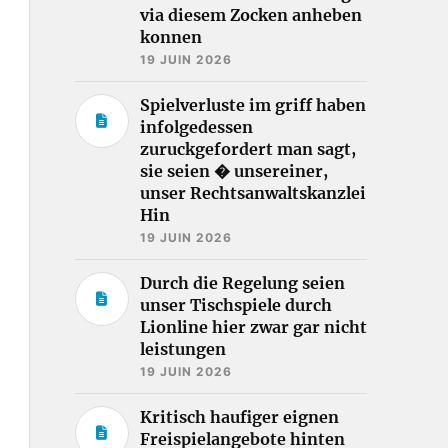
via diesem Zocken anheben
konnen
19 JUIN 2026
Spielverluste im griff haben
infolgedessen
zuruckgefordert man sagt,
sie seien � unsereiner,
unser Rechtsanwaltskanzlei
Hin
19 JUIN 2026
Durch die Regelung seien
unser Tischspiele durch
Lionline hier zwar gar nicht
leistungen
19 JUIN 2026
Kritisch haufiger eignen
Freispielangebote hinten