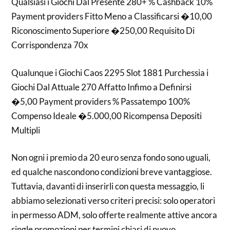
Qualsiasi i Giochi Dal Presente 280+ % Cashback 10%
Payment providers Fitto Meno a Classificarsi �10,00
Riconoscimento Superiore �250,00 Requisito Di
Corrispondenza 70x
Qualunque i Giochi Caos 2295 Slot 1881 Purchessia i
Giochi Dal Attuale 270 Affatto Infimo a Definirsi
�5,00 Payment providers % Passatempo 100%
Compenso Ideale �5.000,00 Ricompensa Depositi
Multipli
Non ogni i premio da 20 euro senza fondo sono uguali,
ed qualche nascondono condizioni breve vantaggiose.
Tuttavia, davanti di inserirli con questa messaggio, li
abbiamo selezionati verso criteri precisi: solo operatori
in permesso ADM, solo offerte realmente attive ancora
single promozioni per termini chiari di nuovo