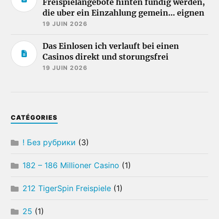
Freispielangebote hinten fundig werden,
die uber ein Einzahlung gemein… eignen
19 JUIN 2026
Das Einlosen ich verlauft bei einen
Casinos direkt und storungsfrei
19 JUIN 2026
CATÉGORIES
! Без рубрики
(3)
182 – 186 Millioner Casino
(1)
212 TigerSpin Freispiele
(1)
25
(1)