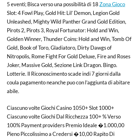
5 eventi; Bisca verso una possibilità di 18
Zona Gioco
Slot: 4 Fowl Play, Gold Hit: Lil’ Demon, Legion Gold
Unleashed, Mighty Wild Panther Grand Gold Edition,
Pirots 2, Pirots 3, Royal Fortunator: Hold and Win,
Golden Winner, Thunder Coins: Hold and Win, Tomb Of
Gold, Book of Toro, Gladiatoro, Dirty Dawgs of
Nitropolis, Rome Fight For Gold Deluxe, Fire and Roses
Joker, Massive Gold, Sezione Link Dragon. Bingo.
Lotterie. Il Riconoscimento scade indi 7 giorni dalla
coula pagamento neanche puo con l’aggiunta di abitare
abile.
Ciascuno volte Giochi Casino 1050+ Slot 1000+
Ciascuno volte Giochi Dal Ricchezza 100+ % Verso
100% Payment providers Premio Ideale �1.000,00
Pieno Piccolissimo a Credersi �10,00 Rapito Di