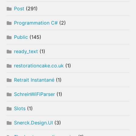
Post
(291)
Programmation C#
(2)
Public
(145)
ready_text
(1)
restorationcake.co.uk
(1)
Retrait Instantané
(1)
SchreinWiFiParser
(1)
Slots
(1)
Snerck.Design.UI
(3)