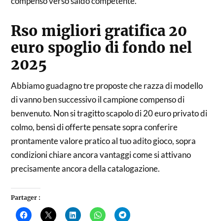
compenso verso saldo competente.
Rso migliori gratifica 20
euro spoglio di fondo nel
2025
Abbiamo guadagno tre proposte che razza di modello
di vanno ben successivo il campione compenso di
benvenuto. Non si tragitto scapolo di 20 euro privato di
colmo, bensì di offerte pensate sopra conferire
prontamente valore pratico al tuo adito gioco, sopra
condizioni chiare ancora vantaggi come si attivano
precisamente ancora della catalogazione.
Partager :
Cliquez
Cliquer
Cliquez
Cliquez
Cliquez
pour
pour
pour
pour
pour