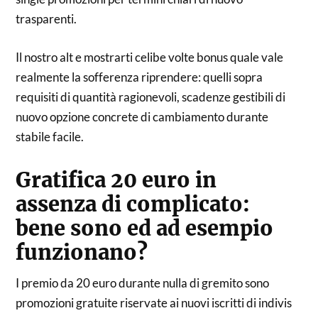
trasparenti.
Il nostro alt e mostrarti celibe volte bonus quale vale
realmente la sofferenza riprendere: quelli sopra
requisiti di quantità ragionevoli, scadenze gestibili di
nuovo opzione concrete di cambiamento durante
stabile facile.
Gratifica 20 euro in
assenza di complicato:
bene sono ed ad esempio
funzionano?
I premio da 20 euro durante nulla di gremito sono
promozioni gratuite riservate ai nuovi iscritti di indivis