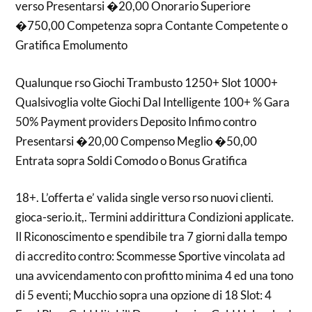
verso Presentarsi �20,00 Onorario Superiore
�750,00 Competenza sopra Contante Competente o
Gratifica Emolumento
Qualunque rso Giochi Trambusto 1250+ Slot 1000+
Qualsivoglia volte Giochi Dal Intelligente 100+ % Gara
50% Payment providers Deposito Infimo contro
Presentarsi �20,00 Compenso Meglio �50,00
Entrata sopra Soldi Comodo o Bonus Gratifica
18+. L’offerta e’ valida single verso rso nuovi clienti.
gioca-serio.it,. Termini addirittura Condizioni applicate.
Il Riconoscimento e spendibile tra 7 giorni dalla tempo
di accredito contro: Scommesse Sportive vincolata ad
una avvicendamento con profitto minima 4 ed una tono
di 5 eventi; Mucchio sopra una opzione di 18 Slot: 4