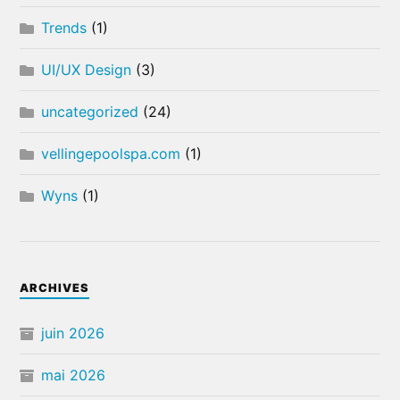
Trends
(1)
UI/UX Design
(3)
uncategorized
(24)
vellingepoolspa.com
(1)
Wyns
(1)
ARCHIVES
juin 2026
mai 2026