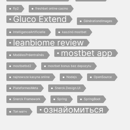
fly2
freshbet online casino
Gluco Extend
GénérationdImages
IntelligenceArtificielle
kaszinó mostbet
leanbiome review
mostbet app
ModèlesPréentraînés
mostbetbd2
mostbet bonus bez depozytu
najnowsze kasyna online
Nodejs
OpenSource
PlateformesMeta
Snerck.Design.UI
Snerck Framework
Spring
SpringBoot
ознайомиться
Топ матч