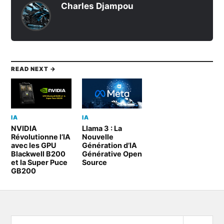
nouvelle
nouvelle
nouvelle
nouvelle
nouvelle
Charles Djampou
fenêtre)
fenêtre)
fenêtre)
fenêtre)
fenêtre)
READ NEXT →
IA
IA
NVIDIA
Llama 3 : La
Révolutionne l’IA
Nouvelle
avec les GPU
Génération d’IA
Blackwell B200
Générative Open
et la Super Puce
Source
GB200