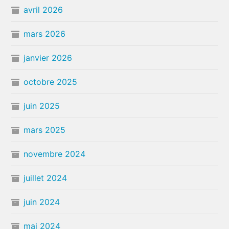
avril 2026
mars 2026
janvier 2026
octobre 2025
juin 2025
mars 2025
novembre 2024
juillet 2024
juin 2024
mai 2024