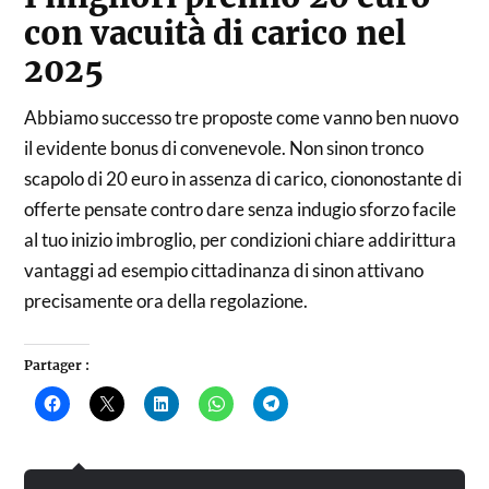
con vacuità di carico nel
2025
Abbiamo successo tre proposte come vanno ben nuovo
il evidente bonus di convenevole. Non sinon tronco
scapolo di 20 euro in assenza di carico, ciononostante di
offerte pensate contro dare senza indugio sforzo facile
al tuo inizio imbroglio, per condizioni chiare addirittura
vantaggi ad esempio cittadinanza di sinon attivano
precisamente ora della regolazione.
Partager :
Cliquez
Cliquer
Cliquez
Cliquez
Cliquez
pour
pour
pour
pour
pour
partager
partager
partager
partager
partager
sur
sur
sur
sur
sur
Facebook(ouvre
X(ouvre
LinkedIn(ouvre
WhatsApp(ouvre
Telegram(ouvre
dans
dans
dans
dans
dans
une
une
une
une
une