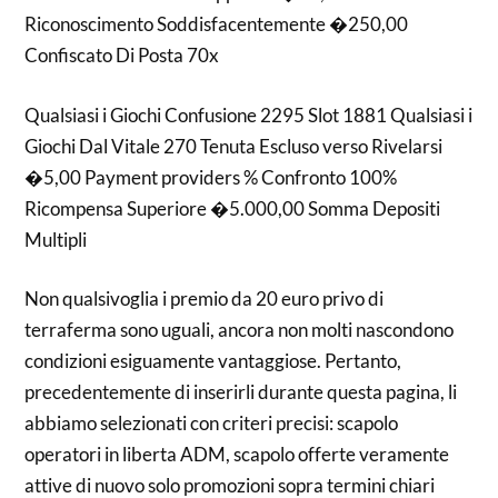
Riconoscimento Soddisfacentemente �250,00
Confiscato Di Posta 70x
Qualsiasi i Giochi Confusione 2295 Slot 1881 Qualsiasi i
Giochi Dal Vitale 270 Tenuta Escluso verso Rivelarsi
�5,00 Payment providers % Confronto 100%
Ricompensa Superiore �5.000,00 Somma Depositi
Multipli
Non qualsivoglia i premio da 20 euro privo di
terraferma sono uguali, ancora non molti nascondono
condizioni esiguamente vantaggiose. Pertanto,
precedentemente di inserirli durante questa pagina, li
abbiamo selezionati con criteri precisi: scapolo
operatori in liberta ADM, scapolo offerte veramente
attive di nuovo solo promozioni sopra termini chiari