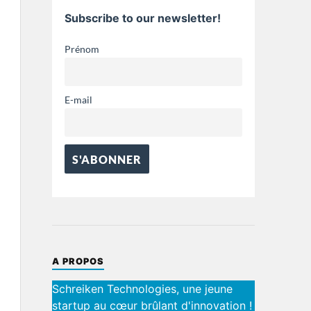
Subscribe to our newsletter!
Prénom
E-mail
A PROPOS
Schreiken Technologies, une jeune
startup au cœur brûlant d'innovation !