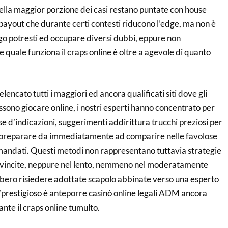
nella maggior porzione dei casi restano puntate con house
payout che durante certi contesti riducono l’edge, ma non è
go potresti ed occupare diversi dubbi, eppure non
e quale funziona il craps online è oltre a agevole di quanto
encato tutti i maggiori ed ancora qualificati siti dove gli
ssono giocare online, i nostri esperti hanno concentrato per
 d’indicazioni, suggerimenti addirittura trucchi preziosi per
 preparare da immediatamente ad comparire nelle favolose
omandati. Questi metodi non rappresentano tuttavia strategie
 vincite, neppure nel lento, nemmeno nel moderatamente
ero risiedere adottate scapolo abbinate verso una esperto
’prestigioso è anteporre casinò online legali ADM ancora
nte il craps online tumulto.