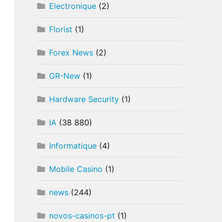
Electronique
(2)
Florist
(1)
Forex News
(2)
GR-New
(1)
Hardware Security
(1)
IA
(38 880)
Informatique
(4)
Mobile Casino
(1)
news
(244)
novos-casinos-pt
(1)