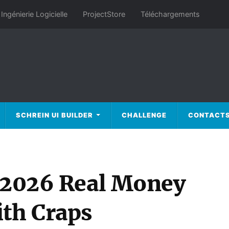
Ingénierie Logicielle
ProjectStore
Téléchargements
SCHREIN UI BUILDER
CHALLENGE
CONTACT
s 2026 Real Money
ith Craps