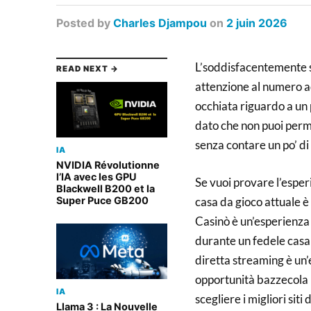
Posted
by
Charles Djampou
on
2 juin 2026
L’soddisfacentemente s
READ NEXT →
attenzione al numero a
occhiata riguardo a un 
dato che non puoi perm
senza contare un po’ di
IA
NVIDIA Révolutionne
l’IA avec les GPU
Se vuoi provare l’esper
Blackwell B200 et la
casa da gioco attuale è
Super Puce GB200
Casinò è un’esperienza 
durante un fedele casa 
diretta streaming è un’
opportunità bazzecola 
IA
scegliere i migliori si
Llama 3 : La Nouvelle