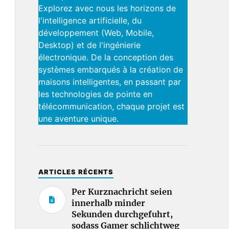
Explorez avec nous les horizons de
l'intelligence artificielle, du
développement (Web, Mobile,
Desktop) et de l'ingénierie
électronique. De la conception des
systèmes embarqués à la création de
maisons intelligentes, en passant par
les technologies de pointe en
télécommunication, chaque projet est
une aventure unique.
ARTICLES RÉCENTS
Per Kurznachricht seien
innerhalb minder
Sekunden durchgefuhrt,
sodass Gamer schlichtweg