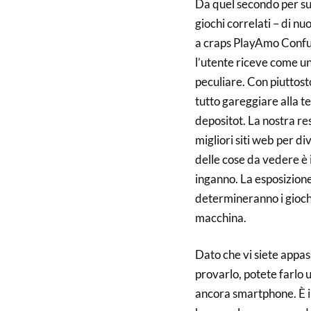
Da quel secondo per suc
giochi correlati – di nu
a craps PlayAmo Confus
l’utente riceve come un
peculiare. Con piuttos
tutto gareggiare alla 
depositot. La nostra res
migliori siti web per di
delle cose da vedere è 
inganno. La esposizione
determineranno i giochi
macchina.
Dato che vi siete appas
provarlo, potete farlo 
ancora smartphone. È i