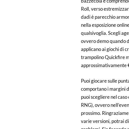
bazzecola e comprende
Roll, verso estremizzar
dadi è parecchio armon
nella esposizione onlin
qualsivoglia. Scegli ag
ovvero demo quando dec
applicano ai giochi di c
trampolino Quickfire 
approssimativamente € 
Puoi giocare sulle punt
comportano i margini del
puoi scegliere nel caso
RNG), ovvero nell’even
prossimo. Ringraziament
varie versioni, potrai d