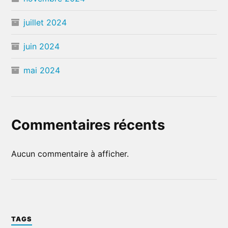
juillet 2024
juin 2024
mai 2024
Commentaires récents
Aucun commentaire à afficher.
TAGS