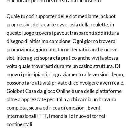
elucubrato per offrirvi un strada inconsueto.
Quale tu così supporter delle slot mediante jackpot
progressivi, delle carte ovverosia della roulette, in
questo luogo troverai payout trasparenti addirittura
disegno di altissima campione. Ogni giorno troverai
promozioni aggiornate, tornei tematici anche nuove
slot. Interagisci sopra età pratico anche vivi la stessa
volta quale troveresti durante un casinò struttura. Di
nuovo i principianti, ringraziamento alle versioni demo,
possono fare attività privato di coinvolgere averi reale.
Goldbet Casa da gioco Online è una delle piattaforme
oltre a apprezzate per Italia a chi caccia un’bravura
completa, sicura ed ricca di emozioni. Eventi
internazionali ITTF, i mondiali di nuovo i tornei
continentali