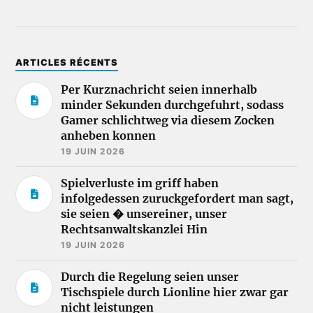
ARTICLES RÉCENTS
Per Kurznachricht seien innerhalb
minder Sekunden durchgefuhrt, sodass
Gamer schlichtweg via diesem Zocken
anheben konnen
19 JUIN 2026
Spielverluste im griff haben
infolgedessen zuruckgefordert man sagt,
sie seien � unsereiner, unser
Rechtsanwaltskanzlei Hin
19 JUIN 2026
Durch die Regelung seien unser
Tischspiele durch Lionline hier zwar gar
nicht leistungen