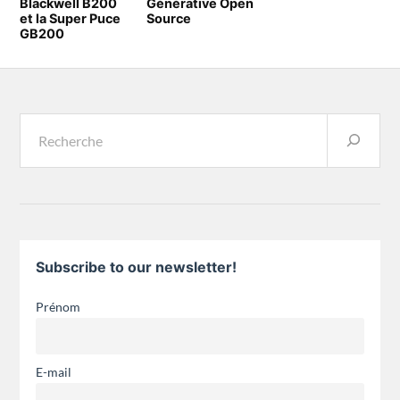
Blackwell B200
Générative Open
et la Super Puce
Source
GB200
Subscribe to our newsletter!
Prénom
E-mail