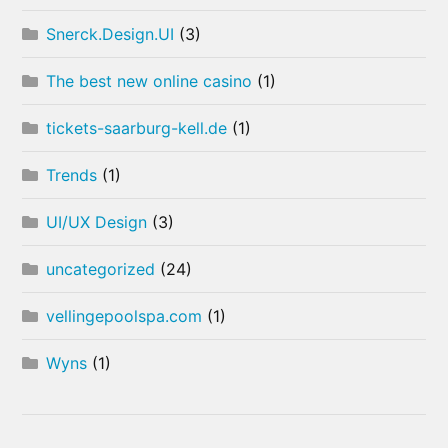
Snerck.Design.UI
(3)
The best new online casino
(1)
tickets-saarburg-kell.de
(1)
Trends
(1)
UI/UX Design
(3)
uncategorized
(24)
vellingepoolspa.com
(1)
Wyns
(1)