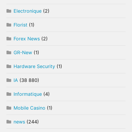
Electronique
(2)
Florist
(1)
Forex News
(2)
GR-New
(1)
Hardware Security
(1)
IA
(38 880)
Informatique
(4)
Mobile Casino
(1)
news
(244)