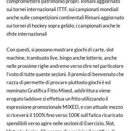
compromettere patrimonio propri. Rimani aggiornato
sui tornei internazionali ITTF, sui campionati mondiali
anche sulle competizioni continentali Rimani aggiornato
sui tornei di hockey sopra gelido, i campionati anche le
sfide internazionali
Con questi, si possono mostrare giochi di carte, slot
machine, trambusto live, bingo anche lotterie, anche
nelle prossime righe andremo verso dire nel particolare
l’voto di tutte queste sezioni. Il premio di benvenuto che
razza di permette di provare piuttosto giochi è ed
nominato Gratifica Fitto Mixed, addirittura viene
erogato laddove si effettua un fitto utilizzando il
espressione promozionale MIXED, e con attuale mezzo
si riceverà il 100% fino verso 100€ sull’fatica ricaricato
spendibili verso agire nelle sezioni di Esercizio, Slot,