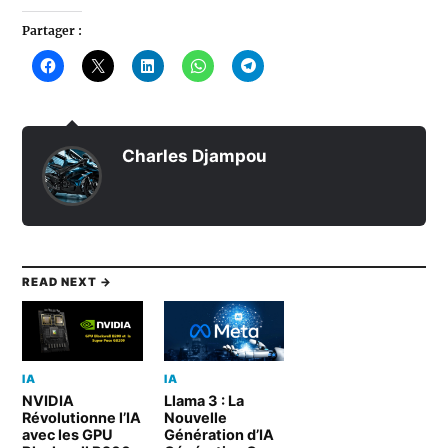
Partager :
Cliquez
Cliquer
Cliquez
Cliquez
Cliquez
pour
pour
pour
pour
pour
partager
partager
partager
partager
partager
sur
sur
sur
sur
sur
Facebook(ouvre
X(ouvre
LinkedIn(ouvre
WhatsApp(ouvre
Telegram(ouvre
dans
dans
dans
dans
dans
une
une
une
une
une
nouvelle
nouvelle
nouvelle
nouvelle
nouvelle
Charles Djampou
fenêtre)
fenêtre)
fenêtre)
fenêtre)
fenêtre)
READ NEXT →
IA
IA
NVIDIA
Llama 3 : La
Révolutionne l’IA
Nouvelle
avec les GPU
Génération d’IA