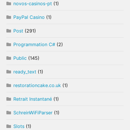
novos-casinos-pt
(1)
PayPal Casino
(1)
Post
(291)
Programmation C#
(2)
Public
(145)
ready_text
(1)
restorationcake.co.uk
(1)
Retrait Instantané
(1)
SchreinWiFiParser
(1)
Slots
(1)