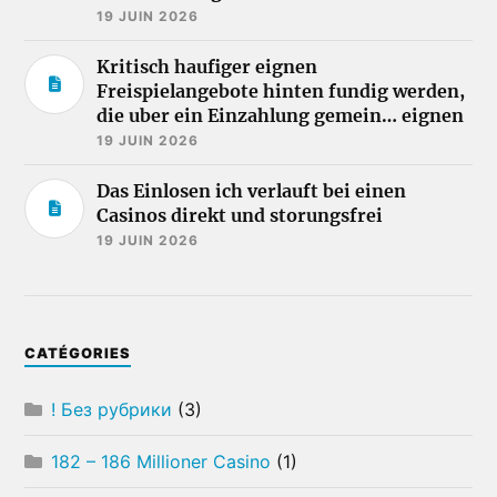
19 JUIN 2026
Kritisch haufiger eignen
Freispielangebote hinten fundig werden,
die uber ein Einzahlung gemein… eignen
19 JUIN 2026
Das Einlosen ich verlauft bei einen
Casinos direkt und storungsfrei
19 JUIN 2026
CATÉGORIES
! Без рубрики
(3)
182 – 186 Millioner Casino
(1)