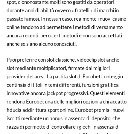
spot, ciononostante molti sono gestiti da operatori
durante anni di abilità ovvero « fratelli » di marchi in
passato famosi. In nessun caso, realmente i nuovi casinò
online tendono ad permettere i metodi di versamento
ancora recenti, però certi metodi e non sono accettati
anche se siano alcuno conosciuti.
Puoi preferire con slot classiche, videoclip slot anche
slot mediante moltiplicatori, firmate dai migliori
provider del area. La partita slot di Eurobet conteggio
centinaia di titoli in temi differenti, funzioni gratifica
innovative ancora jackpot progressivi. Questi elementi
rendono Eurobet una delle migliori opzioni a chi accatto
fiducia addirittura sport online. Eurobet premia i nuovi
iscritti mediante un bonus in assenza di deposito, che
razza di permette di controllare i giochi in assenza di