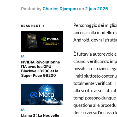
Posted
by
Charles Djampou
on
2 juin 2026
Personaggio dei miglior
READ NEXT →
ancora sulla modello d
Android, dovrai sfrutt
È tuttavia autorevole e
IA
casinò, verificando imp
NVIDIA Révolutionne
l’IA avec les GPU
possibili restrizioni le
Blackwell B200 et la
limiti piuttosto contenu
Super Puce GB200
totalmente verificati. I
alla scritto associata al
tempi possono dunque t
questione alle procedure
IA
deciso verso l’incasso 
Llama 3 : La Nouvelle