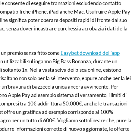
e consente di eseguire transazioni escludendo contatto
 compatibili che iPhone, iPad anche Mac. Usufruire Apple Pay
line significa poter operare depositi rapidi di fronte dal suo
c, senza dover incastrare purchessia acrobazia i dati della
e un premio senza fitto come
Easybet download dell’app
in utilizzabili sul inganno Big Bass Bonanza, durante un
i soltanto 1x. Nella vasta selva dei bisca online, esistono
isaltano non solo per la sé intervento, eppure anche per la lei
un’bravura di bazzecola unica ancora avvincente. Per
gono Apple Pay ad esempio sistema di versamento, i limiti di
mpresi tra 10€ addirittura 50.000€, anche le transazioni
 offre un gratifica ad esempio corrisponde al 100%
agro per un tutto di 600€. Vogliamo sottolineare che, pure la
odurre informazioni corrette di nuovo aggiornate, le offerte