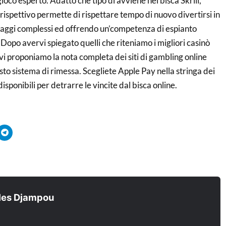
ioco esperto. Adatto che tipo di avviene nei bisca Skrill,
rispettivo permette di rispettare tempo di nuovo divertirsi in
aggi complessi ed offrendo un’competenza di espianto
 Dopo avervi spiegato quelli che riteniamo i migliori casinò
 vi proponiamo la nota completa dei siti di gambling online
o sistema di rimessa. Scegliete Apple Pay nella stringa dei
sponibili per detrarre le vincite dal bisca online.
quez
Cliquez
r
pour
tager
partager
sur
ouvre
tsApp(ouvre
Telegram(ouvre
s
dans
e
une
velle
nouvelle
être)
fenêtre)
les Djampou