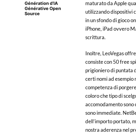
maturato da Apple qual
Génération d’IA
Générative Open
utilizzando dispositivi
Source
in un sfondo di gioco on
iPhone, iPad ovvero Ma
scrittura.
Inoltre, LeoVegas offr
consiste con 50 free sp
prigioniero di puntata d
certi nomi ad esempio r
competenza di porgere 
coloro che tipo di scel
accomodamento sono co
sono immediate. NetBet
dell’importo portato, m
nostra aderenza nel pr