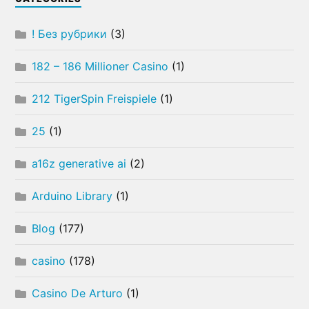
! Без рубрики
(3)
182 – 186 Millioner Casino
(1)
212 TigerSpin Freispiele
(1)
25
(1)
a16z generative ai
(2)
Arduino Library
(1)
Blog
(177)
casino
(178)
Casino De Arturo
(1)