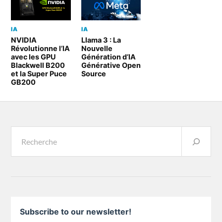
IA
IA
NVIDIA
Llama 3 : La
Révolutionne l’IA
Nouvelle
avec les GPU
Génération d’IA
Blackwell B200
Générative Open
et la Super Puce
Source
GB200
Subscribe to our newsletter!