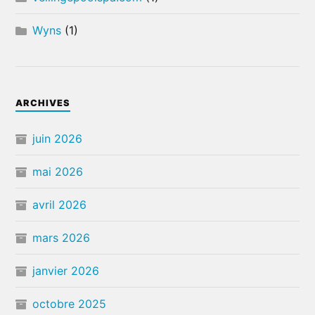
Wyns
(1)
ARCHIVES
juin 2026
mai 2026
avril 2026
mars 2026
janvier 2026
octobre 2025