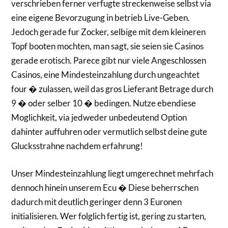
verschrieben ferner verfugte streckenweise selbst via
eine eigene Bevorzugung in betrieb Live-Geben.
Jedoch gerade fur Zocker, selbige mit dem kleineren
Topf booten mochten, man sagt, sie seien sie Casinos
gerade erotisch. Parece gibt nur viele Angeschlossen
Casinos, eine Mindesteinzahlung durch ungeachtet
four � zulassen, weil das gros Lieferant Betrage durch
9 � oder selber 10 � bedingen. Nutze ebendiese
Moglichkeit, via jedweder unbedeutend Option
dahinter auffuhren oder vermutlich selbst deine gute
Glucksstrahne nachdem erfahrung!
Unser Mindesteinzahlung liegt umgerechnet mehrfach
dennoch hinein unserem Ecu � Diese beherrschen
dadurch mit deutlich geringer denn 3 Euronen
initialisieren. Wer folglich fertig ist, gering zu starten,