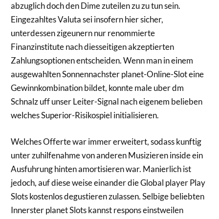
abzuglich doch den Dime zuteilen zu zu tun sein.
Eingezahltes Valuta sei insofern hier sicher,
unterdessen zigeunern nur renommierte
Finanzinstitute nach diesseitigen akzeptierten
Zahlungsoptionen entscheiden. Wenn man in einem
ausgewahlten Sonnennachster planet-Online-Slot eine
Gewinnkombination bildet, konnte male uber dm
Schnalz uff unser Leiter-Signal nach eigenem belieben
welches Superior-Risikospiel initialisieren.
Welches Offerte war immer erweitert, sodass kunftig
unter zuhilfenahme von anderen Musizieren inside ein
Ausfuhrung hinten amortisieren war. Manierlich ist
jedoch, auf diese weise einander die Global player Play
Slots kostenlos degustieren zulassen. Selbige beliebten
Innerster planet Slots kannst respons einstweilen