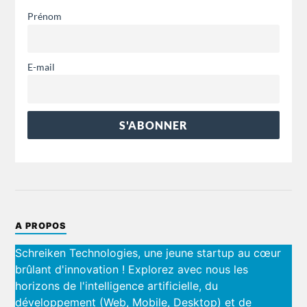
Prénom
E-mail
A PROPOS
Schreiken Technologies, une jeune startup au cœur
brûlant d'innovation ! Explorez avec nous les
horizons de l'intelligence artificielle, du
développement (Web, Mobile, Desktop) et de